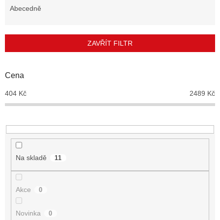
e
Abecedně
n
í
p
ZAVŘÍT FILTR
r
o
d
Cena
u
404
Kč
2489
Kč
k
t
ů
Na skladě
11
Akce
0
Novinka
0