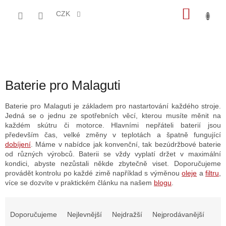
Přejít
NÁKU
na
CZK
obsah
KOŠÍK
Baterie pro Malaguti
Baterie pro Malaguti je základem pro nastartování každého stroje.
Jedná se o jednu ze spotřebních věcí, kterou musíte měnit na
každém skútru či motorce. Hlavními nepřáteli baterií jsou
především čas, velké změny v teplotách a špatně fungující
dobíjení
. Máme v nabídce jak konvenční, tak bezúdržbové baterie
od různých výrobců. Baterii se vždy vyplatí držet v maximální
kondici, abyste nezůstali někde zbytečně viset. Doporučujeme
provádět kontrolu po každé zimě například s výměnou
oleje
a
filtru
,
více se dozvíte v praktickém článku na našem
blogu
.
Ř
a
Doporučujeme
Nejlevnější
Nejdražší
Nejprodávanější
z