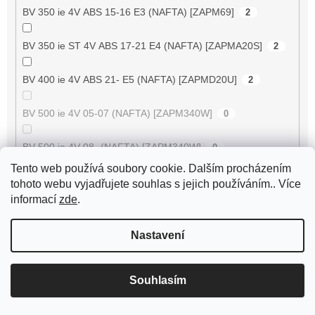
BV 350 ie 4V ABS 15-16 E3 (NAFTA) [ZAPM69]
2
BV 350 ie ST 4V ABS 17-21 E4 (NAFTA) [ZAPMA20S]
2
BV 400 ie 4V ABS 21- E5 (NAFTA) [ZAPMD20U]
2
BV 500 ie 4V 05-07 (NAFTA) [ZAPM340W]
0
BV 500 ie 4V 08- (NAFTA) [ZAPM340W]
0
Tento web používá soubory cookie. Dalším procházením
BV 500 ie 4V Tourer 08- (NAFTA) [ZAPM340W]
0
tohoto webu vyjadřujete souhlas s jejich používáním.. Více
informací
zde
.
Byte 50
7
Nastavení
Cadenza 150 4T
0
Souhlasím
Camino 50 PA50
0