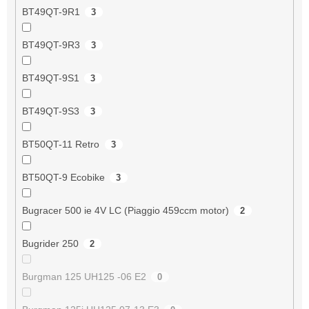
BT49QT-9R1
3
BT49QT-9R3
3
BT49QT-9S1
3
BT49QT-9S3
3
BT50QT-11 Retro
3
BT50QT-9 Ecobike
3
Bugracer 500 ie 4V LC (Piaggio 459ccm motor)
2
Bugrider 250
2
Burgman 125 UH125 -06 E2
0