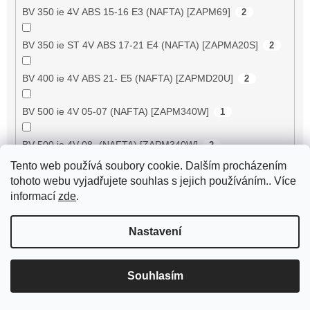
BV 350 ie 4V ABS 15-16 E3 (NAFTA) [ZAPM69]
2
BV 350 ie ST 4V ABS 17-21 E4 (NAFTA) [ZAPMA20S]
2
BV 400 ie 4V ABS 21- E5 (NAFTA) [ZAPMD20U]
2
BV 500 ie 4V 05-07 (NAFTA) [ZAPM340W]
1
BV 500 ie 4V 08- (NAFTA) [ZAPM340W]
2
Tento web používá soubory cookie. Dalším procházením
BV 500 ie 4V Tourer 08- (NAFTA) [ZAPM340W]
2
tohoto webu vyjadřujete souhlas s jejich používáním.. Více
informací
zde
.
Byte 50
7
Nastavení
Cadenza 150 4T
3
Souhlasím
Camino 50 PA50
2