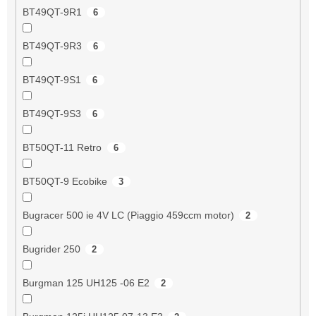
BT49QT-9R1
6
BT49QT-9R3
6
BT49QT-9S1
6
BT49QT-9S3
6
BT50QT-11 Retro
6
BT50QT-9 Ecobike
3
Bugracer 500 ie 4V LC (Piaggio 459ccm motor)
2
Bugrider 250
2
Burgman 125 UH125 -06 E2
2