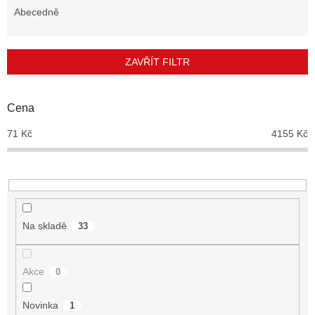
e
Abecedně
n
í
p
ZAVŘÍT FILTR
r
o
d
Cena
u
71
Kč
4155
Kč
k
t
ů
Na skladě
33
Akce
0
Novinka
1