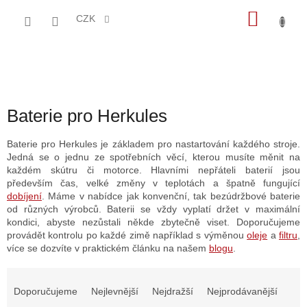
Přejít
NÁKU
na
CZK
obsah
KOŠÍK
Baterie pro Herkules
Baterie pro Herkules je základem pro nastartování každého stroje.
Jedná se o jednu ze spotřebních věcí, kterou musíte měnit na
každém skútru či motorce. Hlavními nepřáteli baterií jsou
především čas, velké změny v teplotách a špatně fungující
dobíjení
. Máme v nabídce jak konvenční, tak bezúdržbové baterie
od různých výrobců. Baterii se vždy vyplatí držet v maximální
kondici, abyste nezůstali někde zbytečně viset. Doporučujeme
provádět kontrolu po každé zimě například s výměnou
oleje
a
filtru
,
více se dozvíte v praktickém článku na našem
blogu
.
Ř
a
Doporučujeme
Nejlevnější
Nejdražší
Nejprodávanější
z