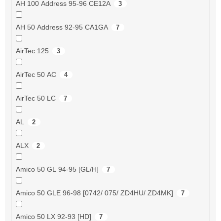
AH 100 Address 95-96 CE12A
3
AH 50 Address 92-95 CA1GA
7
AirTec 125
3
AirTec 50 AC
4
AirTec 50 LC
7
AL
2
ALX
2
Amico 50 GL 94-95 [GL/H]
7
Amico 50 GLE 96-98 [0742/ 075/ ZD4HU/ ZD4MK]
7
Amico 50 LX 92-93 [HD]
7