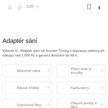
Přejít
NÁKU
na
CZK
obsah
KOŠÍK
Adaptér sání
Vyberte si - Adaptér sání od Scooter-Tuning s dopravou zdarma při
nákupu nad 1 500 Kč s garancí doručení do 48 h.
Pístní sady a
Motorové válce
kroužky
Klikové hřídele
Karburátory
Olejové pumpy a
Vzduchové filtry
filtry