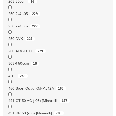
203 50ccm
16
250 2x4 -05
229
250 2x4 06-
227
250 DVX
227
260 ATV 4T LC
239
303R 50ccm
16
4 TL
248
450 Sport Quad KM4AL42A
163
491 GT 50 AC (-03) [Minarelli]
678
491 RR 50 (-03) [Minarelli]
780