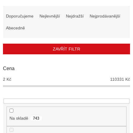
Ř
a
Doporučujeme
Nejlevnější
Nejdražší
Nejprodávanější
z
e
Abecedně
n
í
p
ZAVŘÍT FILTR
r
o
d
Cena
u
2
Kč
110331
Kč
k
t
ů
Na skladě
743