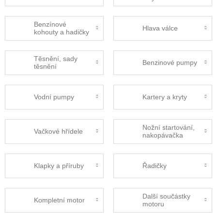
Benzínové
Hlava válce
kohouty a hadičky
Těsnění, sady
Benzinové pumpy
těsnění
Vodní pumpy
Kartery a kryty
Nožní startování,
Vačkové hřídele
nakopávačka
Klapky a příruby
Řadičky
Další součástky
Kompletní motor
motoru