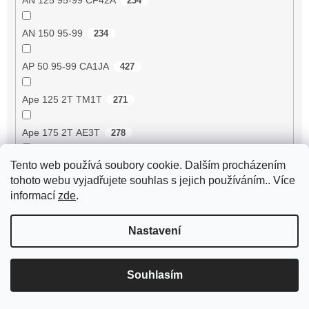
234
AN 150 95-99
234
AP 50 95-99 CA1JA
427
Ape 125 2T TM1T
271
Ape 175 2T AE3T
278
Tento web používá soubory cookie. Dalším procházením
Ape 190 2T MPA1T
293
tohoto webu vyjadřujete souhlas s jejich používáním.. Více
informací
zde
.
Ape 190 2T MPM1T
293
Nastavení
Ape 190 2T MPR1T
293
Ape 190 2T MPR2T
293
Souhlasím
Ape 190 2T MPV1T
293