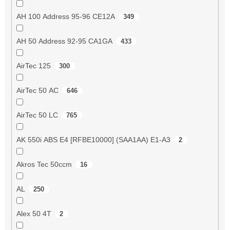
AH 100 Address 95-96 CE12A
349
AH 50 Address 92-95 CA1GA
433
AirTec 125
300
AirTec 50 AC
646
AirTec 50 LC
765
AK 550i ABS E4 [RFBE10000] (SAA1AA) E1-A3
2
Akros Tec 50ccm
16
AL
250
Alex 50 4T
2