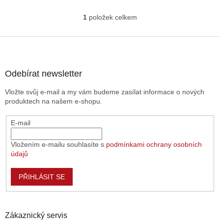
1
položek celkem
O
v
l
Z
á
á
d
p
a
a
Odebírat newsletter
c
t
í
Vložte svůj e-mail a my vám budeme zasílat informace o nových
í
p
produktech na našem e-shopu.
r
v
E-mail
k
y
v
Vložením e-mailu souhlasíte s
podmínkami ochrany osobních
ý
údajů
p
i
PŘIHLÁSIT SE
s
u
Zákaznický servis