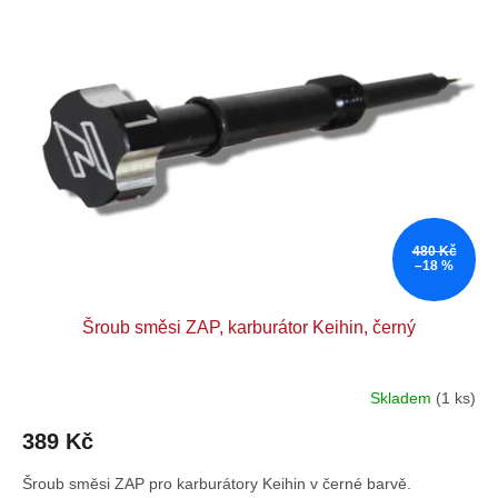
p
o
i
d
s
u
p
k
r
t
o
ů
d
u
k
t
480 Kč
ů
–18 %
Šroub směsi ZAP, karburátor Keihin, černý
Skladem
(1 ks)
389 Kč
Šroub směsi ZAP pro karburátory Keihin v černé barvě.