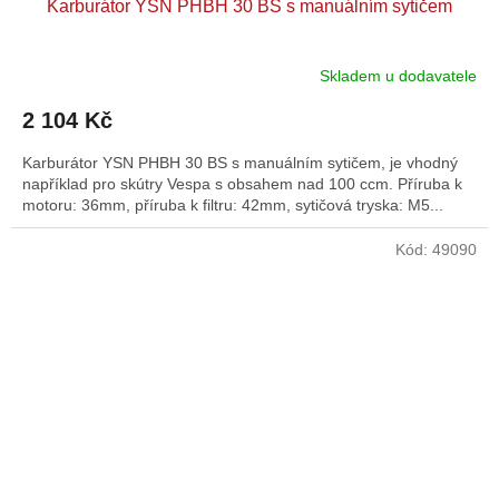
Karburátor YSN PHBH 30 BS s manuálním sytičem
Skladem u dodavatele
2 104 Kč
Karburátor YSN PHBH 30 BS s manuálním sytičem, je vhodný
například pro skútry Vespa s obsahem nad 100 ccm. Příruba k
motoru: 36mm, příruba k filtru: 42mm, sytičová tryska: M5...
Kód:
49090