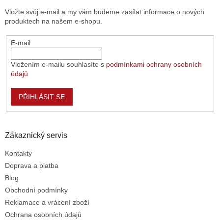
t
í
Vložte svůj e-mail a my vám budeme zasílat informace o nových
í
p
produktech na našem e-shopu.
r
v
E-mail
k
y
v
Vložením e-mailu souhlasíte s
podmínkami ochrany osobních
ý
údajů
p
i
PŘIHLÁSIT SE
s
u
Zákaznický servis
Kontakty
Doprava a platba
Blog
Obchodní podmínky
Reklamace a vrácení zboží
Ochrana osobních údajů