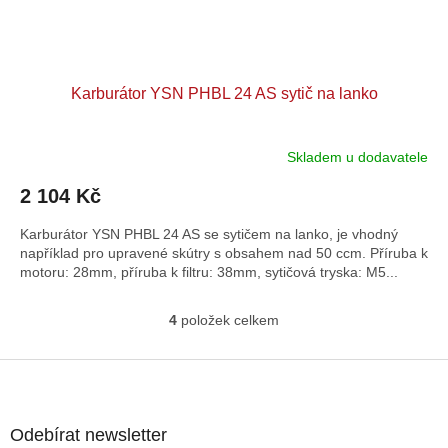
Karburátor YSN PHBL 24 AS sytič na lanko
Skladem u dodavatele
2 104 Kč
Karburátor YSN PHBL 24 AS se sytičem na lanko, je vhodný
například pro upravené skútry s obsahem nad 50 ccm. Příruba k
motoru: 28mm, příruba k filtru: 38mm, sytičová tryska: M5...
4
položek celkem
O
v
l
Z
á
á
d
p
a
a
Odebírat newsletter
c