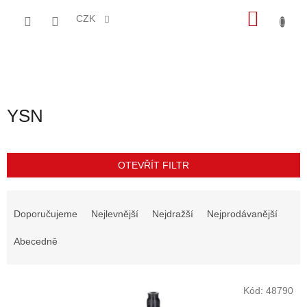
Přejít
NÁKU
na
CZK
obsah
KOŠÍK
YSN
OTEVŘÍT FILTR
Ř
a
Doporučujeme
Nejlevnější
Nejdražší
Nejprodávanější
z
e
Abecedně
n
í
V
p
Kód:
48790
ý
r