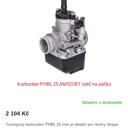
p
o
i
d
s
u
p
k
r
t
o
ů
d
u
k
t
ů
Karburátor PHBL 25 AM/SD/BT sytič na páčku
Skladem u dodavatele
2 104 Kč
Tuningový karburátor PHBL 25 mm je ideální pro skútry Vespa.