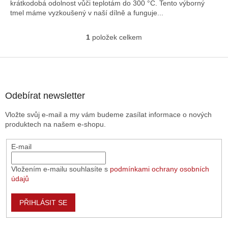
krátkodobá odolnost vůči teplotám do 300 °C. Tento výborný
tmel máme vyzkoušený v naší dílně a funguje...
1
položek celkem
O
v
l
Z
á
á
d
p
a
a
Odebírat newsletter
c
t
í
Vložte svůj e-mail a my vám budeme zasílat informace o nových
í
p
produktech na našem e-shopu.
r
v
E-mail
k
y
v
Vložením e-mailu souhlasíte s
podmínkami ochrany osobních
ý
údajů
p
i
PŘIHLÁSIT SE
s
u