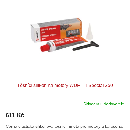
p
o
i
d
s
u
p
k
r
t
o
ů
d
u
k
t
ů
Těsnící silikon na motory WÜRTH Special 250
Skladem u dodavatele
611 Kč
Černá elastická silikonová těsnicí hmota pro motory a karosérie,