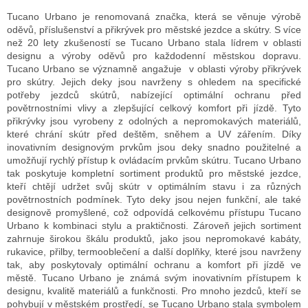
Tucano Urbano je renomovaná značka, která se věnuje výrobě
oděvů, příslušenství a přikrývek pro městské jezdce a skútry. S více
než 20 lety zkušeností se Tucano Urbano stala lídrem v oblasti
designu a výroby oděvů pro každodenní městskou dopravu.
Tucano Urbano se významně angažuje v oblasti výroby přikrývek
pro skútry. Jejich deky jsou navrženy s ohledem na specifické
potřeby jezdců skútrů, nabízející optimální ochranu před
povětrnostními vlivy a zlepšující celkový komfort při jízdě. Tyto
přikrývky jsou vyrobeny z odolných a nepromokavých materiálů,
které chrání skútr před deštěm, sněhem a UV zářením. Díky
inovativním designovým prvkům jsou deky snadno použitelné a
umožňují rychlý přístup k ovládacím prvkům skútru. Tucano Urbano
tak poskytuje kompletní sortiment produktů pro městské jezdce,
kteří chtějí udržet svůj skútr v optimálním stavu i za různých
povětrnostních podmínek. Tyto deky jsou nejen funkční, ale také
designově promyšlené, což odpovídá celkovému přístupu Tucano
Urbano k kombinaci stylu a praktičnosti.
Zároveň j
ejich sortiment
zahrnuje širokou škálu produktů, jako jsou nepromokavé kabáty,
rukavice, přilby, termooblečení a další doplňky, které jsou navrženy
tak, aby poskytovaly optimální ochranu a komfort při jízdě ve
městě. Tucano Urbano je známá svým inovativním přístupem k
designu, kvalitě materiálů a funkčnosti. Pro mnoho jezdců, kteří se
pohybují v městském prostředí, se Tucano Urbano stala symbolem