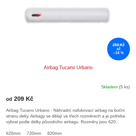
250 Kč
až
–16 %
Airbag Tucano Urbano
Skladem
(5 ks)
Průměrné
hodnocení
209 Kč
produktu
od
je
Airbag Tucano Urbano - Náhradní nafukovací airbag na boční
5,0
stranu deky. Airbagy se dělají ve třech rozměrech a je potřeba
z
vybrat podle délky původního airbagu. Rozměry jsou 620...
5
hvězdiček.
620mm
720mm
820mm