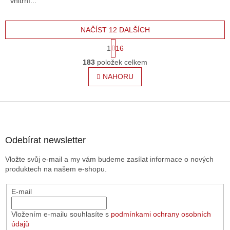
vnitřní...
NAČÍST 12 DALŠÍCH
S
1
16
t
O
r
183
položek celkem
v
á
l
NAHORU
n
á
k
o
d
v
Z
a
á
c
á
n
í
p
í
p
a
Odebírat newsletter
r
t
v
Vložte svůj e-mail a my vám budeme zasílat informace o nových
í
k
produktech na našem e-shopu.
y
v
E-mail
ý
p
i
Vložením e-mailu souhlasíte s
podmínkami ochrany osobních
s
údajů