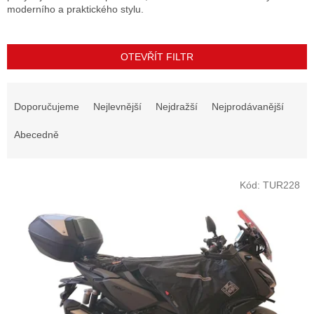
moderního a praktického stylu.
OTEVŘÍT FILTR
Ř
a
Doporučujeme
Nejlevnější
Nejdražší
Nejprodávanější
z
e
Abecedně
n
í
V
p
Kód:
TUR228
ý
r
p
o
i
d
s
u
p
k
r
t
o
ů
d