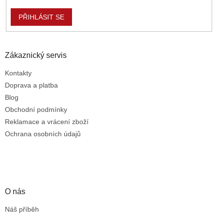
u
PŘIHLÁSIT SE
Zákaznický servis
Kontakty
Doprava a platba
Blog
Obchodní podmínky
Reklamace a vrácení zboží
Ochrana osobních údajů
O nás
Náš příběh