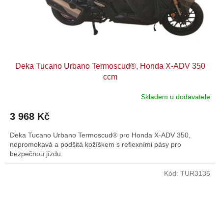
u
k
t
ů
Deka Tucano Urbano Termoscud®, Honda X-ADV 350
ccm
Skladem u dodavatele
3 968 Kč
Deka Tucano Urbano Termoscud® pro Honda X-ADV 350,
nepromokavá a podšitá kožíškem s reflexními pásy pro
bezpečnou jízdu.
Kód:
TUR3136