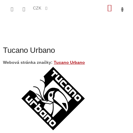
Přejít
NÁKU
na
CZK
obsah
KOŠÍK
Tucano Urbano
Webová stránka značky:
Tucano Urbano