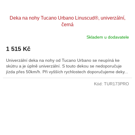
Deka na nohy Tucano Urbano Linuscud®, univerzální,
černá
Skladem u dodavatele
1 515 Kč
Univerzální deka na nohy od Tucano Urbano se neupíná ke
skútru a je úplně univerzální. S touto dekou se nedoporučuje
jízda přes 50km/h. Při vyšších rychlostech doporučujeme deky...
Kód:
TUR173PRO