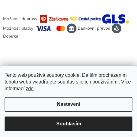
Možnosti dopravy:
Možnosti platby:
Bankovní převod
Dobírka
Tento web používá soubory cookie. Dalším procházením
tohoto webu vyjadřujete souhlas s jejich používáním.. Více
informací
zde
.
Nastavení
Vytvořil Shoptet
Souhlasím
Copyright 2026
Scooter-tuning.cz
. Všechna práva vyhrazena.