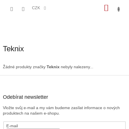
Přejít
NÁKU
na
CZK
obsah
KOŠÍK
Teknix
Žádné produkty značky
Teknix
nebyly nalezeny...
Z
á
p
a
Odebírat newsletter
t
Vložte svůj e-mail a my vám budeme zasílat informace o nových
í
produktech na našem e-shopu.
E-mail