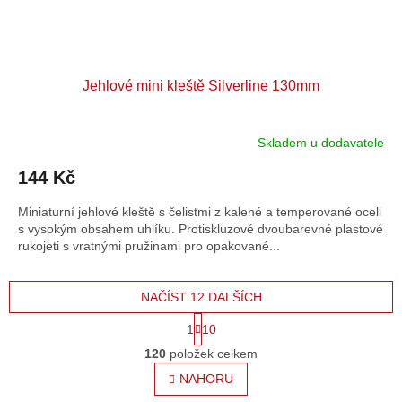
Jehlové mini kleště Silverline 130mm
Skladem u dodavatele
144 Kč
Miniaturní jehlové kleště s čelistmi z kalené a temperované oceli
s vysokým obsahem uhlíku. Protiskluzové dvoubarevné plastové
rukojeti s vratnými pružinami pro opakované...
NAČÍST 12 DALŠÍCH
S
1
10
t
O
r
120
položek celkem
v
á
l
NAHORU
n
á
k