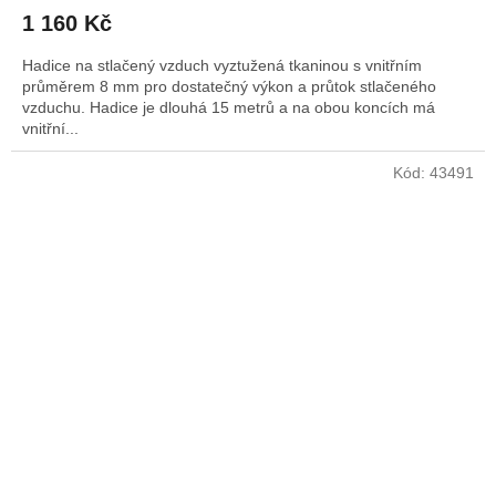
1 160 Kč
Hadice na stlačený vzduch vyztužená tkaninou s vnitřním
průměrem 8 mm pro dostatečný výkon a průtok stlačeného
vzduchu. Hadice je dlouhá 15 metrů a na obou koncích má
vnitřní...
Kód:
43491