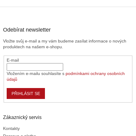
o
d
v
Z
a
á
c
á
n
í
p
í
p
a
Odebírat newsletter
r
t
v
Vložte svůj e-mail a my vám budeme zasílat informace o nových
í
k
produktech na našem e-shopu.
y
v
E-mail
ý
p
i
Vložením e-mailu souhlasíte s
podmínkami ochrany osobních
s
údajů
u
PŘIHLÁSIT SE
Zákaznický servis
Kontakty
Doprava a platba