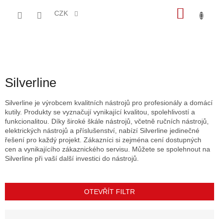
Přejít
NÁKU
na
CZK
obsah
KOŠÍK
Silverline
Silverline je výrobcem kvalitních nástrojů pro profesionály a domácí
kutily. Produkty se vyznačují vynikající kvalitou, spolehlivostí a
funkcionalitou. Díky široké škále nástrojů, včetně ručních nástrojů,
elektrických nástrojů a příslušenství, nabízí Silverline jedinečné
řešení pro každý projekt. Zákazníci si zejména cení dostupných
cen a vynikajícího zákaznického servisu. Můžete se spolehnout na
Silverline při vaší další investici do nástrojů.
OTEVŘÍT FILTR
Ř