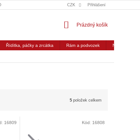
OG
KONTAKT
CZK
Přihlášení
NÁKUPNÍ
Prázdný košík
KOŠÍK
Řídítka, páčky a zrcátka
Rám a podvozek
Nářadí a přís
5
položek celkem
d:
16809
Kód:
16808