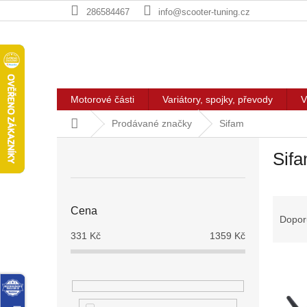
Přejít
286584467
info@scooter-tuning.cz
na
obsah
Motorové části
Variátory, spojky, převody
V
Domů
Prodávané značky
Sifam
P
Sif
o
s
t
Ř
r
Cena
a
a
Dopor
z
n
331
Kč
1359
Kč
e
n
V
n
í
ý
í
p
p
p
a