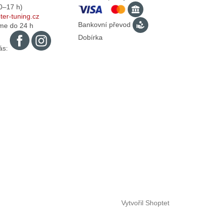
0–17
h)
er-tuning.cz
Bankovní převod
me do 24 h
Dobírka
ás:
Vytvořil Shoptet