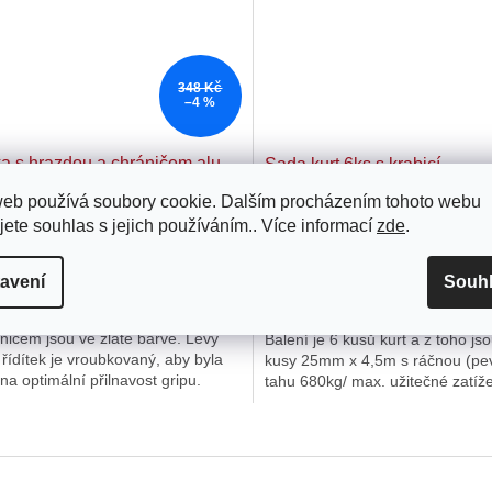
348 Kč
–4 %
ka s hrazdou a chráničem alu
Sada kurt 6ks s krabicí
 - 22mm
web používá soubory cookie. Dalším procházením tohoto webu
jete souhlas s jejich používáním.. Více informací
zde
.
Není skladem
Není
 Kč
1 359 Kč
avení
Souh
ová motokrosová řidítka s hrazdou
Výborná sada kurt s praktickou k
ničem jsou ve zlaté barvě. Levý
Balení je 6 kusů kurt a z toho jso
řídítek je vroubkovaný, aby byla
kusy 25mm x 4,5m s ráčnou (pe
ěna optimální přilnavost gripu.
tahu 680kg/ max. užitečné zatíž
ry: průměr: 22...
340kg) a 2 kusy: 25mm x...