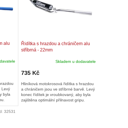
m alu
Řidítka s hrazdou a chráničem alu
stříbrná - 22mm
davatele
Skladem u dodavatele
735 Kč
 hrazdou
Hliníková motokrosová řidítka s hrazdou
. Levý
a chráničem jsou ve stříbrné barvě. Levý
y byla
konec řídítek je vroubkovaný, aby byla
pu.
zajištěna optimální přilnavost gripu.
Rozměry: průměr: 22...
d:
32531