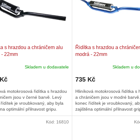
ka s hrazdou a chráničem alu
Řidítka s hrazdou a chrániče
á - 22mm
modrá - 22mm
Skladem u dodavatele
Skladem u do
 Kč
735 Kč
ová motokrosová řidítka s hrazdou
Hliníková motokrosová řidítka s
ničem jsou v černé barvě. Levý
a chráničem jsou v modré barvě
řídítek je vroubkovaný, aby byla
konec řídítek je vroubkovaný, ab
ěna optimální přilnavost gripu.
zajištěna optimální přilnavost gri
ry: průměr: 22 mm,...
Rozměry: průměr: 22 mm,...
Kód:
16810
Kó