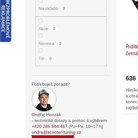
i
r
n
s
o
e
Na skladě
0
p
d
l
r
u
o
k
Akce
0
d
t
u
ů
Novinka
0
Řidít
k
čern
t
Tip
0
ů
636
Potřebuješ poradit?
Hliník
a chrá
konec 
zajišt
Rozmě
Ondřej Honzák
- technické dotazy a pomoc s výběrem
+420 286 584 467
(Po–Pá,
10–17
h)
ondra@scooter-tuning.cz