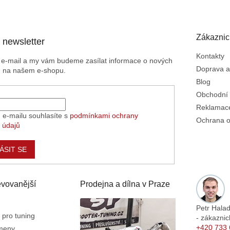
Zákaznic
 newsletter
Kontakty
j e-mail a my vám budeme zasílat informace o nových
Doprava a
h na našem e-shopu.
Blog
Obchodní
Reklamace
 e-mailu souhlasíte s
podmínkami ochrany
Ochrana o
 údajů
ÁSIT SE
vovanější
Prodejna a dílna v Praze
Petr Hala
 pro tuning
- zákaznic
+420 733 
emeny