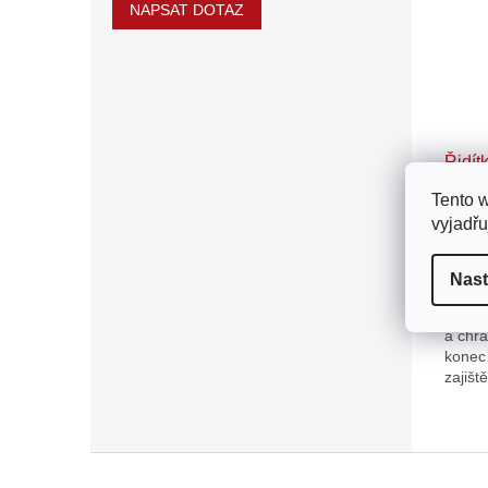
NAPSAT DOTAZ
Řidít
zlatá
Tento 
vyjadřu
331
Nast
Hliník
a chrá
konec 
zajišt
Rozmě
O
v
Z
l
á