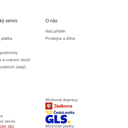
ký servis
O nás
Náš příběh
 platba
Prodejna a dílna
 podmínky
 a vrácení zboží
sobních údajů
Možnosti dopravy:
da
ký servis
Možnosti platby:
689 382