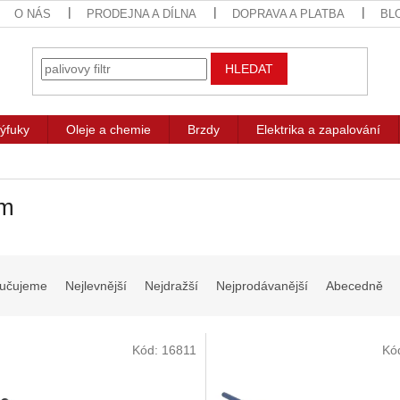
O NÁS
PRODEJNA A DÍLNA
DOPRAVA A PLATBA
BL
HLEDAT
ýfuky
Oleje a chemie
Brzdy
Elektrika a zapalování
am
učujeme
Nejlevnější
Nejdražší
Nejprodávanější
Abecedně
Kód:
16811
Kó