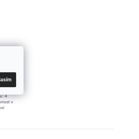
 skladem
lasím
rabicí. V
u: 4
vnost v
ení