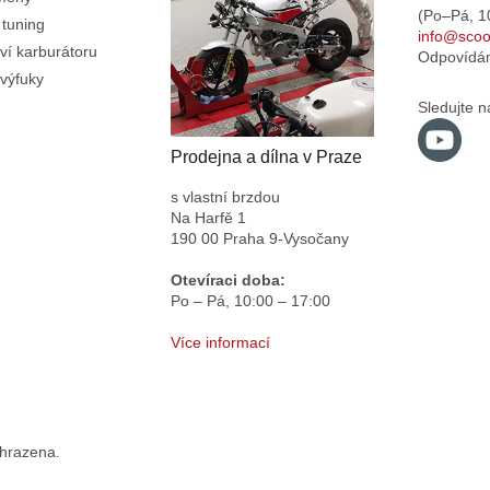
(Po–Pá,
1
 tuning
info@scoot
ví karburátoru
Odpovídá
výfuky
Sledujte n
Prodejna a dílna v Praze
s vlastní brzdou
Na Harfě 1
190 00 Praha 9-Vysočany
Otevíraci doba:
Po – Pá,
10:00 – 17:00
Více informací
yhrazena.