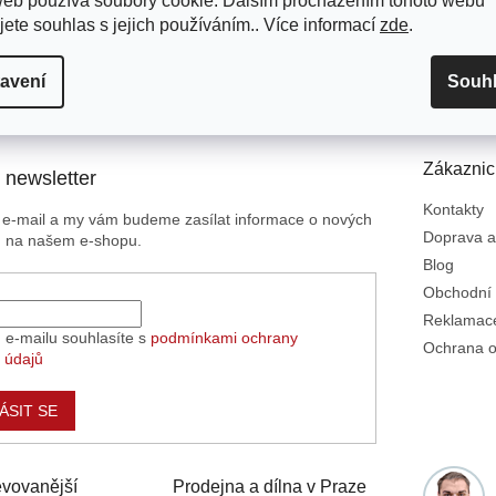
web používá soubory cookie. Dalším procházením tohoto webu
jete souhlas s jejich používáním.. Více informací
zde
.
avení
Souh
Zákaznic
 newsletter
Kontakty
j e-mail a my vám budeme zasílat informace o nových
Doprava a
h na našem e-shopu.
Blog
Obchodní
Reklamace
 e-mailu souhlasíte s
podmínkami ochrany
Ochrana o
 údajů
ÁSIT SE
vovanější
Prodejna a dílna v Praze