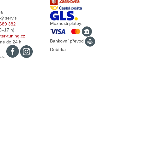
da
ký servis
Možnosti platby:
689 382
0–17
h)
er-tuning.cz
Bankovní převod
me do 24 h
Dobírka
ás: