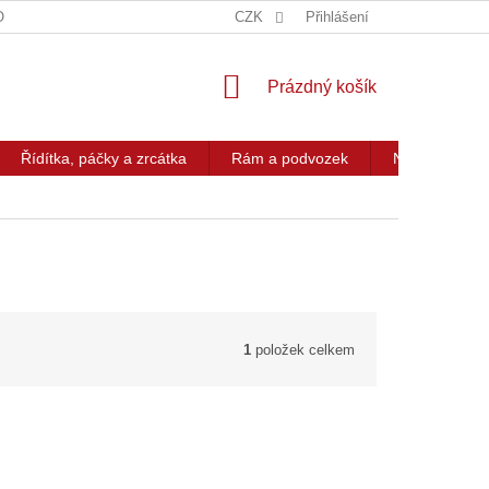
OG
KONTAKT
CZK
Přihlášení
NÁKUPNÍ
Prázdný košík
KOŠÍK
Řídítka, páčky a zrcátka
Rám a podvozek
Nářadí a přís
1
položek celkem