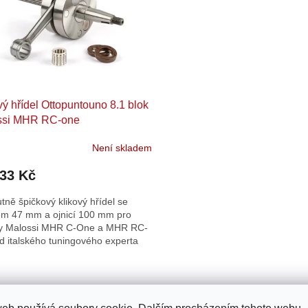
vý hřídel Ottopuntouno 8.1 blok
ssi MHR RC-one
Není skladem
433 Kč
tně špičkový klikový hřídel se
em 47 mm a ojnicí 100 mm pro
y Malossi MHR C-One a MHR RC-
d italského tuningového experta
untouno.