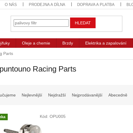
O NÁS
PRODEJNA A DÍLNA
DOPRAVA A PLATBA
BL
HLEDAT
ýfuky
Oleje a chemie
Brzdy
Elektrika a zapalování
g Parts
puntouno Racing Parts
učujeme
Nejlevnější
Nejdražší
Nejprodávanější
Abecedně
Kód:
OPU005
nka