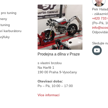
Petr Hala
 pro tuning
- zákaznic
+420 733 
emeny
(Po–Pá,
1
 tuning
info@scoot
ví karburátoru
Odpovídá
výfuky
Sledujte n
Prodejna a dílna v Praze
s vlastní brzdou
Na Harfě 1
190 00 Praha 9-Vysočany
Otevíraci doba:
Po – Pá,
10:00 – 17:00
Více informací