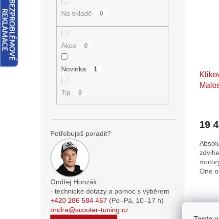
i
r
n
s
o
e
Na skladě
0
p
d
l
r
u
o
k
Akce
0
d
t
u
ů
Novinka
1
Kliko
k
Malo
t
Tip
0
ů
19 
Potřebuješ poradit?
Absolu
zdvih
motor
One o
Ottop
Ondřej Honzák
- technické dotazy a pomoc s výběrem
O
+420 286 584 467
(Po–Pá,
10–17
h)
v
ondra@scooter-tuning.cz
l