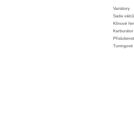
Variátory
Sada válců
Klínové ř
Karburátor
Příslušenst
Tuningové 