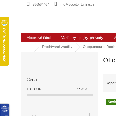
Přejít
286584467
info@scooter-tuning.cz
na
obsah
Motorové části
Variátory, spojky, převody
V
Domů
Prodávané značky
Ottopuntouno Racin
P
Otto
o
s
t
Ř
r
Cena
a
a
Dopor
z
n
19433
Kč
19434
Kč
e
n
V
n
í
Novi
ý
í
p
p
p
a