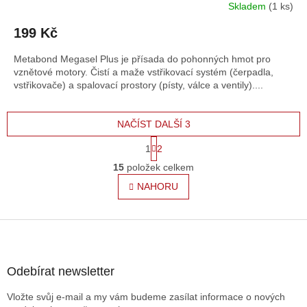
Skladem
(1 ks)
199 Kč
Metabond Megasel Plus je přísada do pohonných hmot pro
vznětové motory. Čistí a maže vstřikovací systém (čerpadla,
vstřikovače) a spalovací prostory (písty, válce a ventily)....
NAČÍST DALŠÍ 3
S
1
2
t
O
r
15
položek celkem
v
á
l
NAHORU
n
á
k
o
d
v
Z
a
á
c
á
n
í
p
í
p
a
Odebírat newsletter
r
t
v
Vložte svůj e-mail a my vám budeme zasílat informace o nových
í
k