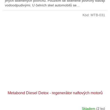
jiných skleněných povrchů. Použitím se skleněné povrchy stávají
vodoodpudivými. U čelních skel automobilů se...
Kód:
MTB-031
Metabond Diesel Detox - regenerátor naftových motorů
Skladem
(2 ks)