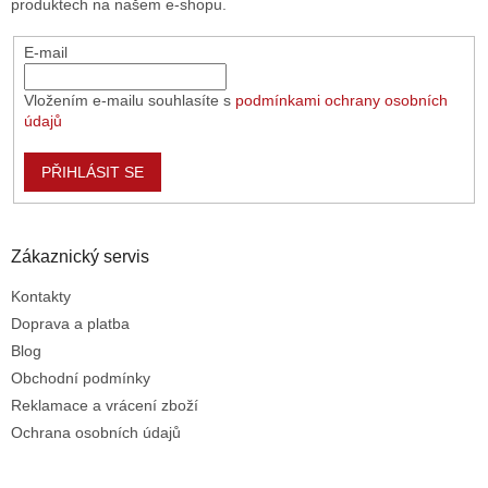
produktech na našem e-shopu.
y
v
E-mail
ý
p
i
Vložením e-mailu souhlasíte s
podmínkami ochrany osobních
s
údajů
u
PŘIHLÁSIT SE
Zákaznický servis
Kontakty
Doprava a platba
Blog
Obchodní podmínky
Reklamace a vrácení zboží
Ochrana osobních údajů