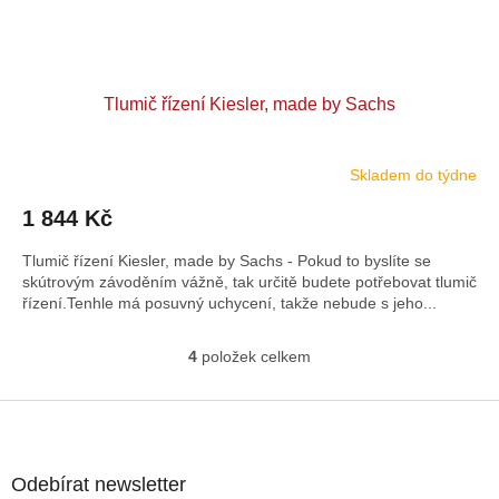
Tlumič řízení Kiesler, made by Sachs
Skladem do týdne
1 844 Kč
Tlumič řízení Kiesler, made by Sachs - Pokud to byslíte se
skútrovým závoděním vážně, tak určitě budete potřebovat tlumič
řízení.Tenhle má posuvný uchycení, takže nebude s jeho...
4
položek celkem
O
v
l
Z
á
á
d
p
a
a
Odebírat newsletter
c