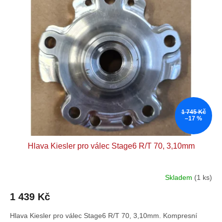
p
o
i
d
s
u
p
k
r
t
o
ů
d
u
k
t
1 745 Kč
ů
–17 %
Hlava Kiesler pro válec Stage6 R/T 70, 3,10mm
Skladem
(1 ks)
1 439 Kč
Hlava Kiesler pro válec Stage6 R/T 70, 3,10mm. Kompresní