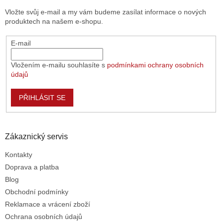
t
í
Vložte svůj e-mail a my vám budeme zasílat informace o nových
í
p
produktech na našem e-shopu.
r
v
E-mail
k
y
v
Vložením e-mailu souhlasíte s
podmínkami ochrany osobních
ý
údajů
p
i
PŘIHLÁSIT SE
s
u
Zákaznický servis
Kontakty
Doprava a platba
Blog
Obchodní podmínky
Reklamace a vrácení zboží
Ochrana osobních údajů