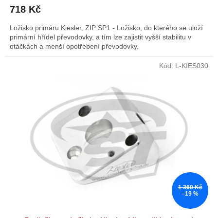
718 Kč
Ložisko primáru Kiesler, ZIP SP1 - Ložisko, do kterého se uloží
primární hřídel převodovky, a tím lze zajistit vyšší stabilitu v
otáčkách a menší opotřebení převodovky.
Kód:
L-KIES030
1 360 Kč
–19 %