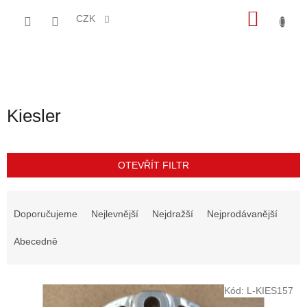
Přejít
NÁKU
na
CZK
obsah
KOŠÍK
Kiesler
OTEVŘÍT FILTR
Ř
a
Doporučujeme
Nejlevnější
Nejdražší
Nejprodávanější
z
e
Abecedně
n
í
V
p
Kód:
L-KIES157
ý
r