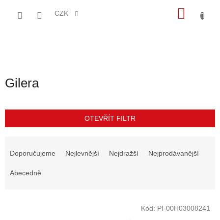
Přejít
NÁKU
na
CZK
obsah
KOŠÍK
Gilera
OTEVŘÍT FILTR
Ř
a
Doporučujeme
Nejlevnější
Nejdražší
Nejprodávanější
z
e
Abecedně
n
í
V
p
Kód:
PI-00H03008241
ý
r