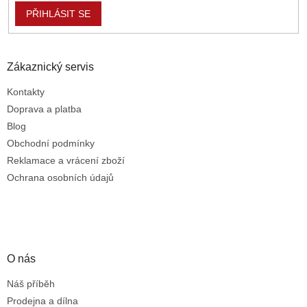
i
PŘIHLÁSIT SE
s
u
Zákaznický servis
Kontakty
Doprava a platba
Blog
Obchodní podmínky
Reklamace a vrácení zboží
Ochrana osobních údajů
O nás
Náš příběh
Prodejna a dílna