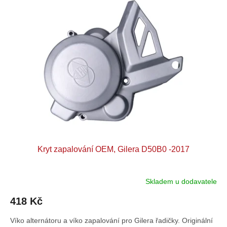
p
o
i
d
s
u
p
k
r
t
o
ů
d
u
k
t
ů
Kryt zapalování OEM, Gilera D50B0 -2017
Skladem u dodavatele
418 Kč
Víko alternátoru a víko zapalování pro Gilera řadičky. Originální