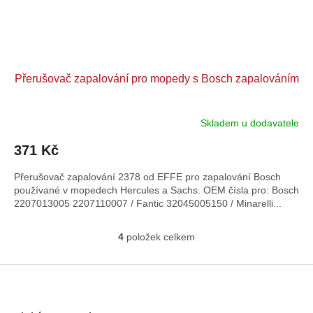
Přerušovač zapalování pro mopedy s Bosch zapalováním
Skladem u dodavatele
371 Kč
Přerušovač zapalování 2378 od EFFE pro zapalování Bosch
používané v mopedech Hercules a Sachs. OEM čísla pro: Bosch
2207013005 2207110007 / Fantic 32045005150 / Minarelli...
4
položek celkem
O
v
l
Z
á
á
d
p
a