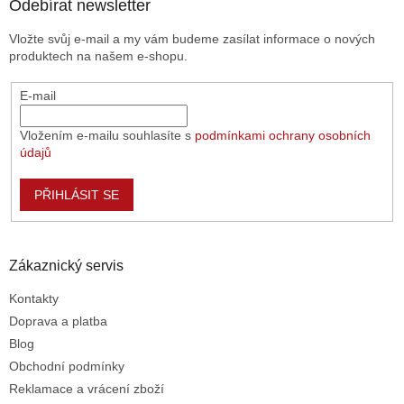
a
Odebírat newsletter
c
t
í
Vložte svůj e-mail a my vám budeme zasílat informace o nových
í
p
produktech na našem e-shopu.
r
v
E-mail
k
y
v
Vložením e-mailu souhlasíte s
podmínkami ochrany osobních
ý
údajů
p
i
PŘIHLÁSIT SE
s
u
Zákaznický servis
Kontakty
Doprava a platba
Blog
Obchodní podmínky
Reklamace a vrácení zboží