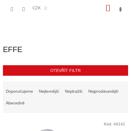
Přejít
NÁKU
na
CZK
obsah
KOŠÍK
EFFE
OTEVŘÍT FILTR
Ř
a
Doporučujeme
Nejlevnější
Nejdražší
Nejprodávanější
z
e
Abecedně
n
í
V
p
Kód:
44141
ý
r