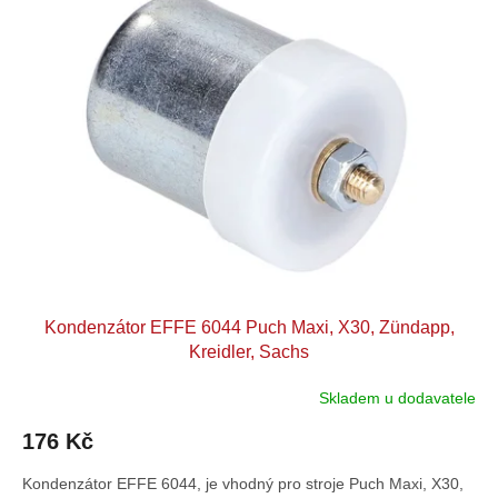
p
o
i
d
s
u
p
k
r
t
o
ů
d
u
k
t
ů
Kondenzátor EFFE 6044 Puch Maxi, X30, Zündapp,
Kreidler, Sachs
Skladem u dodavatele
176 Kč
Kondenzátor EFFE 6044, je vhodný pro stroje Puch Maxi, X30,