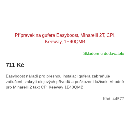
Přípravek na gufera Easyboost, Minarelli 2T, CPI,
Keeway, 1E40QMB
Skladem u dodavatele
711 Kč
Easyboost nářadí pro přesnou instalaci gufera zabraňuje
zatlučení, zakrytí olejových přívodů a poškození ložisek. Vhodné
pro Minarelli 2 takt CPI Keeway 1E40QMB
Kód:
44577