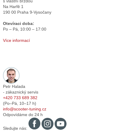
s vlastní brzdou
Na Harfě 1
190 00 Praha 9-Vysočany
Otevíraci doba:
Po – Pá,
10:00 – 17:00
Více informací
Petr Halada
- zákaznický servis
+420 733 689 382
(Po–Pá,
10–17
h)
info@scooter-tuning.cz
Odpovídáme do 24 h
Sledujte nás: