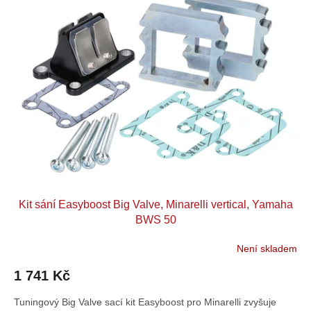
p
o
i
d
s
u
p
k
r
t
o
ů
d
u
k
t
ů
Kit sání Easyboost Big Valve, Minarelli vertical, Yamaha
BWS 50
Není skladem
1 741 Kč
Tuningový Big Valve sací kit Easyboost pro Minarelli zvyšuje