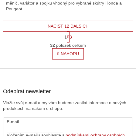
měnič, variátor a spojku vhodný pro vybrané skútry Honda a
Peugeot.
NAČÍST 12 DALŠÍCH
S
1
3
t
O
r
32
položek celkem
v
á
l
NAHORU
n
á
k
o
d
v
Z
a
á
c
á
n
í
p
í
p
a
Odebírat newsletter
r
t
v
Vložte svůj e-mail a my vám budeme zasílat informace o nových
í
k
produktech na našem e-shopu.
y
v
E-mail
ý
p
i
Vložením e-mailu souhlasíte s
podmínkami ochrany osobních