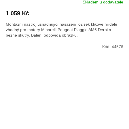
Skladem u dodavatele
1 059 Kč
Montážní nástroj usnadňující nasazení ložisek klikové hřídele
vhodný pro motory Minarelli Peugeot Piaggio AM6 Derbi a
běžné skútry. Balení odpovídá obrázku.
Kód:
44576