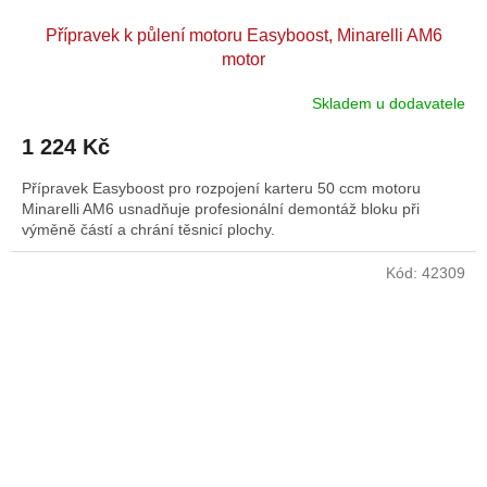
Přípravek k půlení motoru Easyboost, Minarelli AM6
motor
Skladem u dodavatele
1 224 Kč
Přípravek Easyboost pro rozpojení karteru 50 ccm motoru
Minarelli AM6 usnadňuje profesionální demontáž bloku při
výměně částí a chrání těsnicí plochy.
Kód:
42309