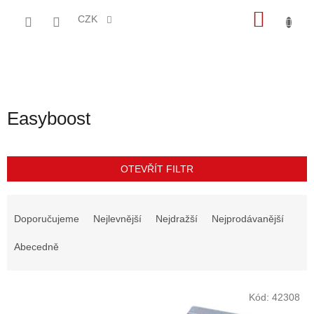
Přejít
NÁKU
na
CZK
obsah
KOŠÍK
Easyboost
OTEVŘÍT FILTR
Ř
a
Doporučujeme
Nejlevnější
Nejdražší
Nejprodávanější
z
e
Abecedně
n
í
V
p
Kód:
42308
ý
r