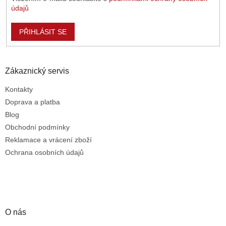
s
údajů
u
PŘIHLÁSIT SE
Zákaznický servis
Kontakty
Doprava a platba
Blog
Obchodní podmínky
Reklamace a vrácení zboží
Ochrana osobních údajů
O nás