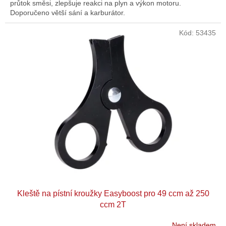
průtok směsi, zlepšuje reakci na plyn a výkon motoru.
Doporučeno větší sání a karburátor.
Kód:
53435
Kleště na pístní kroužky Easyboost pro 49 ccm až 250
ccm 2T
Není skladem