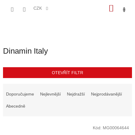
Přejít
NÁKU
na
CZK
obsah
KOŠÍK
Dinamin Italy
OTEVŘÍT FILTR
Ř
a
Doporučujeme
Nejlevnější
Nejdražší
Nejprodávanější
z
e
Abecedně
n
í
V
p
Kód:
MG00064644
ý
r