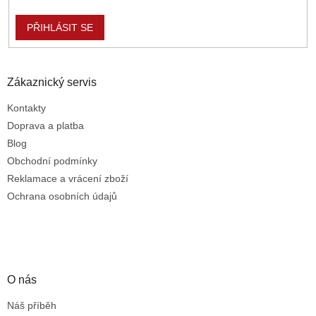
p
i
PŘIHLÁSIT SE
s
u
Zákaznický servis
Kontakty
Doprava a platba
Blog
Obchodní podmínky
Reklamace a vrácení zboží
Ochrana osobních údajů
O nás
Náš příběh