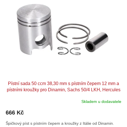
p
o
i
d
s
u
p
k
r
t
o
ů
d
u
k
t
ů
Pístní sada 50 ccm 38,30 mm s pístním čepem 12 mm a
pístními kroužky pro Dinamin, Sachs 50/4 LKH, Hercules
220, Miele, DKW, KTM, Göricke, Gritzner
Skladem u dodavatele
666 Kč
Špičkový píst s pístním čepem a kroužky z Itálie od Dinamin.