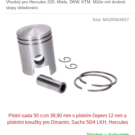
Vhodný pro Hercules 220, Miele, DKW, KTM. Může mít drobné
stopy skladování.
Kód:
MG00064657
Pístní sada 50 ccm 38,90 mm s pístním čepem 12 mm a
pístními kroužky pro Dinamin, Sachs 50/4 LKH, Hercules
220, Miele, DKW, KTM, Göricke, Gritzner
Skladem u dodavatele