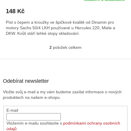
148 Kč
Píst s čepem a kroužky ve špičkové kvalitě od Dinamin pro
motory Sachs 50/4 LKH používané u Hercules 220, Miele a
DKW. Kvůli stáří lehké stopy skladování.
2
položek celkem
O
v
l
Z
á
á
d
p
a
a
Odebírat newsletter
c
t
í
Vložte svůj e-mail a my vám budeme zasílat informace o nových
í
p
produktech na našem e-shopu.
r
v
E-mail
k
y
v
Vložením e-mailu souhlasíte s
podmínkami ochrany osobních
ý
údajů