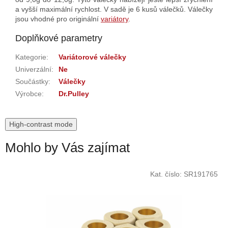
a vyšší maximální rychlost. V sadě je 6 kusů válečků. Válečky
jsou vhodné pro originální
variátory
.
Doplňkové parametry
Kategorie
:
Variátorové válečky
Univerzální
:
Ne
Součástky
:
Válečky
Výrobce
:
Dr.Pulley
High-contrast mode
Mohlo by Vás zajímat
Kat. číslo:
SR191765