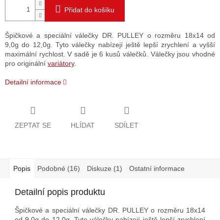
Přidat do košíku
Špičkové a speciální válečky DR. PULLEY o rozměru 18x14 od
9,0g do 12,0g. Tyto válečky nabízejí ještě lepší zrychlení a vyšší
maximální rychlost. V sadě je 6 kusů válečků. Válečky jsou vhodné
pro originální
variátory
.
Detailní informace
ZEPTAT SE
HLÍDAT
SDÍLET
Popis
Podobné (16)
Diskuze (1)
Ostatní informace
Detailní popis produktu
Špičkové a speciální válečky DR. PULLEY o rozměru 18x14
od 9,0g do 12,0g. Tyto válečky nabízejí ještě lepší zrychlení