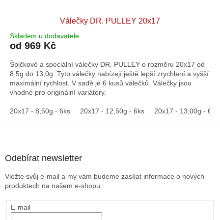
Válečky DR. PULLEY 20x17
Skladem u dodavatele
od 969 Kč
Špičkové a speciální válečky DR. PULLEY o rozměru 20x17 od
8,5g do 13,0g. Tyto válečky nabízejí ještě lepší zrychlení a vyšší
maximální rychlost. V sadě je 6 kusů válečků. Válečky jsou
vhodné pro originální variátory.
20x17 - 8,50g - 6ks
20x17 - 12,50g - 6ks
20x17 - 13,00g - 6ks
Z
á
p
a
Odebírat newsletter
t
Vložte svůj e-mail a my vám budeme zasílat informace o nových
í
produktech na našem e-shopu.
E-mail