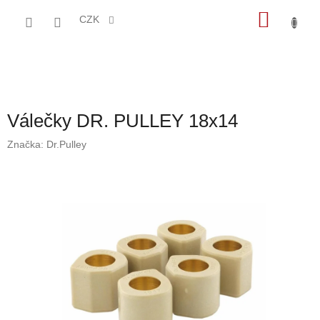
Přejít
NÁKU
na
CZK
obsah
KOŠÍK
Válečky DR. PULLEY 18x14
Značka:
Dr.Pulley