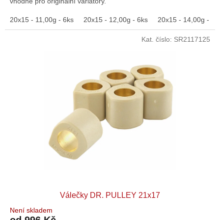
vhodné pro originální variátory.
20x15 - 11,00g - 6ks
20x15 - 12,00g - 6ks
20x15 - 14,00g - 6k
Kat. číslo:
SR2117125
Válečky DR. PULLEY 21x17
Není skladem
od 996 Kč