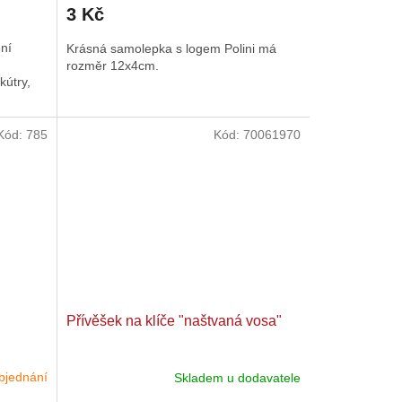
3 Kč
ení
Krásná samolepka s logem Polini má
rozměr 12x4cm.
kútry,
Kód:
785
Kód:
70061970
Přívěšek na klíče "naštvaná vosa"
bjednání
Skladem u dodavatele