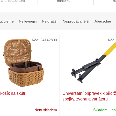
a příslušenství
minibike
r
učujeme
Nejlevnější
Nejdražší
Nejprodávanější
Abecedně
Kód:
24142800
Kód
 košík na skútr
Univerzální přípravek k přidr
spojky, zvonu a variátoru
Není skladem
Skladem u do
Průměrné
hodnocení