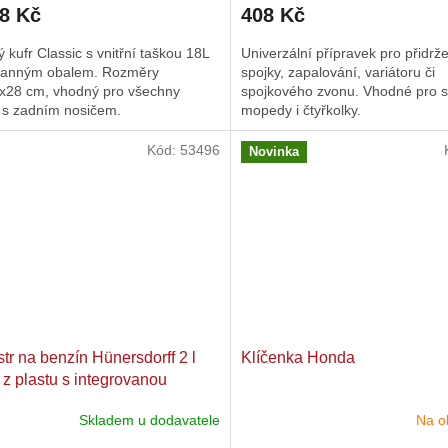
68 Kč
408 Kč
produktu
je
ý kufr Classic s vnitřní taškou 18L
Univerzální přípravek pro přidrž
4,0
ranným obalem. Rozměry
spojky, zapalování, variátoru či
z
x28 cm, vhodný pro všechny
spojkového zvonu. Vhodné pro s
5
y s zadním nosičem.
mopedy i čtyřkolky.
hvězdiček.
Kód:
53496
Novinka
tr na benzín Hünersdorff 2 l
Klíčenka Honda
 z plastu s integrovanou
vkou
Skladem u dodavatele
Na o