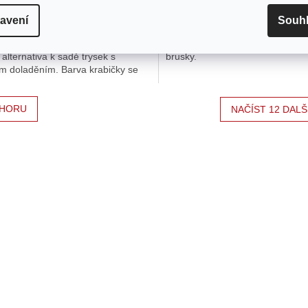
 Kč
74 Kč
avení
Souh
žníky pro zvětšení trysek a ladění
115mm brusný kotouč z oxidu hli
átoru po úpravách výfuku či sání.
se zrnitostí 40 vhodný pro ruční
alternativa k sadě trysek s
brusky.
m doladěním. Barva krabičky se
išit.
HORU
NAČÍST 12 DALŠ