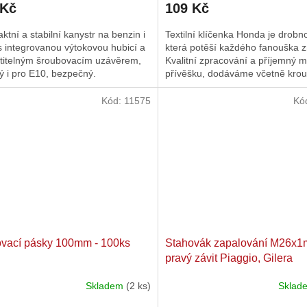
 Kč
109 Kč
tní a stabilní kanystr na benzin i
Textilní klíčenka Honda je drobno
s integrovanou výtokovou hubicí a
která potěší každého fanouška z
atitelným šroubovacím uzávěrem,
Kvalitní zpracování a příjemný m
 i pro E10, bezpečný.
přívěšku, dodáváme včetně krou
Kód:
11575
Kó
vací pásky 100mm - 100ks
Stahovák zapalování M26x
pravý závit Piaggio, Gilera
Skladem
(2 ks)
Skla
Průměrné
hodnocení