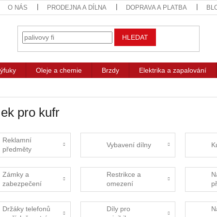
O NÁS
PRODEJNA A DÍLNA
DOPRAVA A PLATBA
BL
HLEDAT
ýfuky
Oleje a chemie
Brzdy
Elektrika a zapalování
k pro kufr
Reklamní
Vybavení dílny
K
předměty
Zámky a
Restrikce a
N
zabezpečení
omezení
p
Držáky telefonů
Díly pro
N