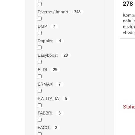
278
Diverse / Import
348
Kompak
naftu 
DMP
neztr
7
vhodný
Doppler
4
Easyboost
29
ELDI
25
ERMAX
7
F.A. ITALIA
5
Staho
FABBRI
3
FACO
2