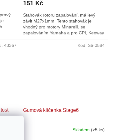
151 Kč
 pravý
Stahovák rotoru zapalování, má levý
je
závit M27x1mm. Tento stahovák je
ch
vhodný pro motory Minarelli, se
zapalováním Yamaha a pro CPI, Keeway
a další čínské 2T repliky motoru...
d:
43367
Kód:
S6-0584
tost
Gumová klíčenka Stage6
dem
(1 ks)
Skladem
(>5 ks)