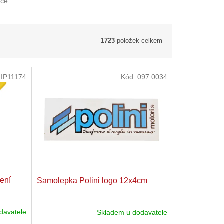
uce
1723
položek celkem
:
IP11174
Kód:
097.0034
žení
Samolepka Polini logo 12x4cm
davatele
Skladem u dodavatele