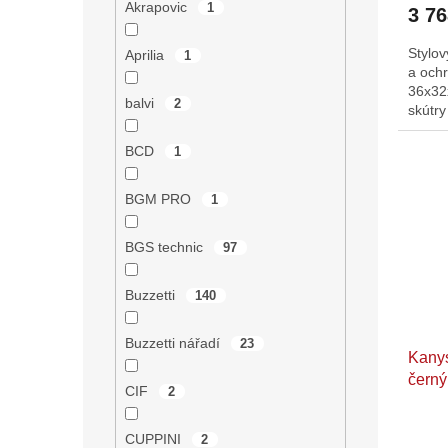
Akrapovic
1
3 7
Stylov
Aprilia
1
a och
36x32
balvi
2
skútr
BCD
1
BGM PRO
1
BGS technic
97
Buzzetti
140
Buzzetti nářadí
23
Kanys
černý
CIF
2
nále
CUPPINI
2