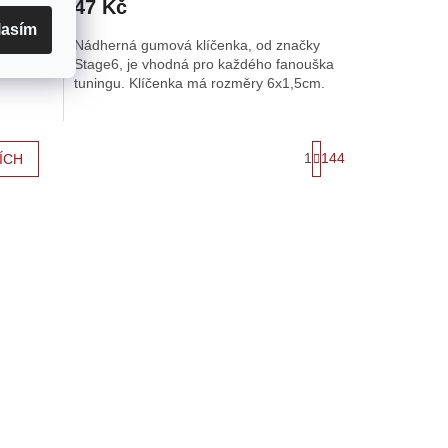
47 Kč
lasím
nitého
Nádherná gumová klíčenka, od značky
 úhlové
Stage6, je vhodná pro každého fanouška
tuningu. Klíčenka má rozměry 6x1,5cm.
S
1
144
ÍCH
t
r
á
n
k
o
v
á
n
í