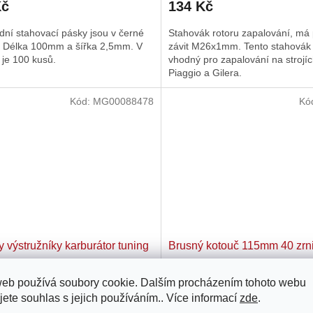
Kč
134 Kč
produktu
je
ní stahovací pásky jsou v černé
Stahovák rotoru zapalování, má
4,0
. Délka 100mm a šířka 2,5mm. V
závit M26x1mm. Tento stahovák 
z
 je 100 kusů.
vhodný pro zapalování na strojí
5
Piaggio a Gilera.
hvězdiček.
Kód:
MG00088478
Kó
y výstružníky karburátor tuning
Brusný kotouč 115mm 40 zrni
web používá soubory cookie. Dalším procházením tohoto webu
Skladem u dodavatele
Skla
jete souhlas s jejich používáním.. Více informací
zde
.