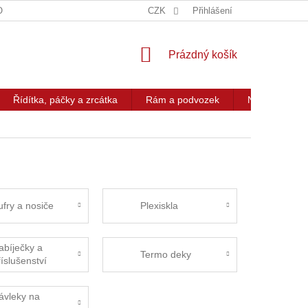
OG
KONTAKT
CZK
Přihlášení
NÁKUPNÍ
Prázdný košík
KOŠÍK
Řídítka, páčky a zrcátka
Rám a podvozek
Nářadí a přís
ufry a nosiče
Plexiskla
abíječky a
Termo deky
říslušenství
ávleky na