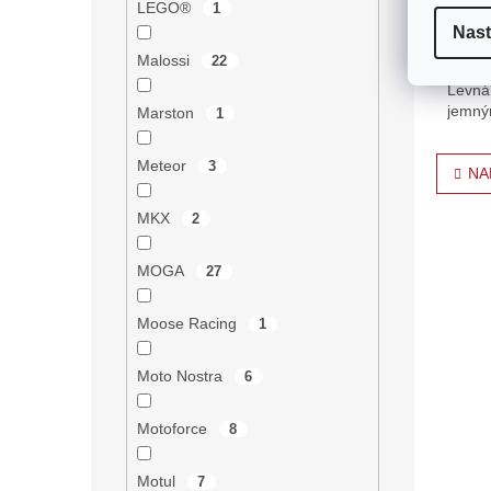
159
LEGO®
1
Nast
Výstru
Malossi
22
karbur
Levná 
jemný
Marston
1
může l
O
Meteor
3
NA
v
l
MKX
2
á
d
a
MOGA
27
c
í
Moose Racing
1
p
r
v
Moto Nostra
6
k
y
Motoforce
8
v
ý
p
Motul
7