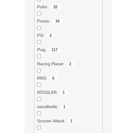
Polini
32
Presto
34
PSI
2
Puig
117
Racing Planet
2
RMS
6
RÖSSLER
1
sass&belle
1
Scooter Attack
1