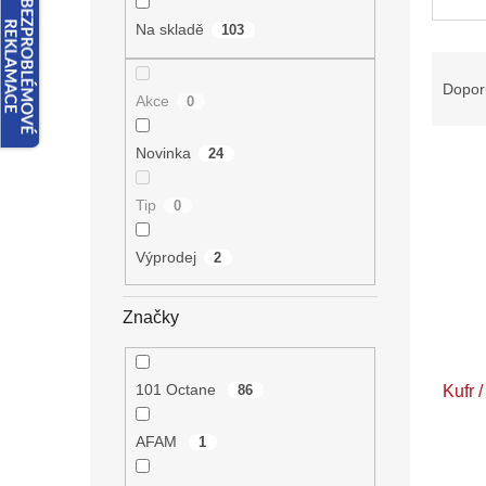
n
e
Na skladě
103
l
Ř
a
Dopor
Akce
0
z
e
Novinka
24
V
n
ý
í
p
p
Tip
0
i
r
s
o
Výprodej
2
p
d
r
u
Značky
o
k
d
t
u
ů
101 Octane
86
Kufr /
k
t
ů
AFAM
1