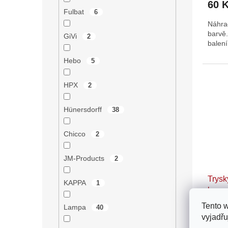
60 
Fulbat
6
Náhrad
barvě
GiVi
2
balení
Hebo
5
HPX
2
Hünersdorff
38
Chicco
2
JM-Products
2
Trysk
KAPPA
1
box
Tento 
Lampa
40
vyjadřu