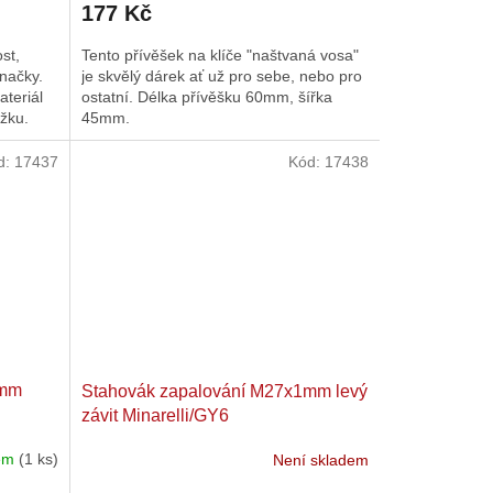
177 Kč
st,
Tento přívěšek na klíče "naštvaná vosa"
načky.
je skvělý dárek ať už pro sebe, nebo pro
ateriál
ostatní. Délka přívěšku 60mm, šířka
žku.
45mm.
d:
17437
Kód:
17438
1mm
Stahovák zapalování M27x1mm levý
závit Minarelli/GY6
dem
(1 ks)
Není skladem