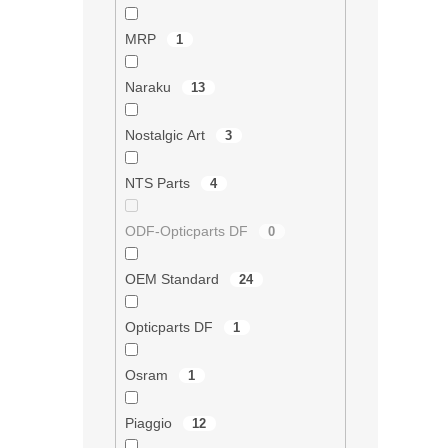
i
s
MRP
1
u
Naraku
13
Nostalgic Art
3
NTS Parts
4
ODF-Opticparts DF
0
OEM Standard
24
Opticparts DF
1
Osram
1
Piaggio
12