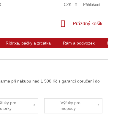
OG
KONTAKT
CZK
Přihlášení
NÁKUPNÍ
Prázdný košík
KOŠÍK
Řídítka, páčky a zrcátka
Rám a podvozek
Nářadí a přís
arma při nákupu nad 1 500 Kč s garancí doručení do
ýfuky pro
Výfuky pro
otorky
mopedy