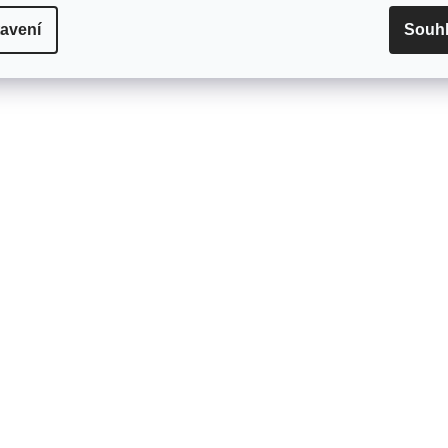
avení
Souh