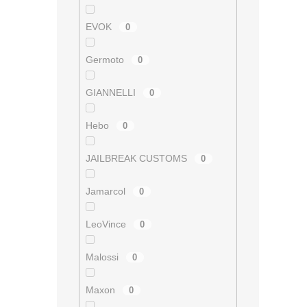
i
s
u
EVOK
0
Germoto
0
GIANNELLI
0
Hebo
0
JAILBREAK CUSTOMS
0
Jamarcol
0
LeoVince
0
Malossi
0
Maxon
0