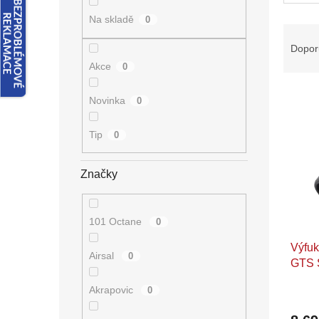
n
e
Na skladě
0
Ř
l
a
Dopor
z
Akce
0
e
V
n
Novinka
0
ý
í
p
p
Tip
0
i
r
s
o
p
d
Značky
r
u
o
k
d
t
101 Octane
0
u
ů
Výfuk
k
Airsal
0
GTS S
t
300c
ů
Akrapovic
0