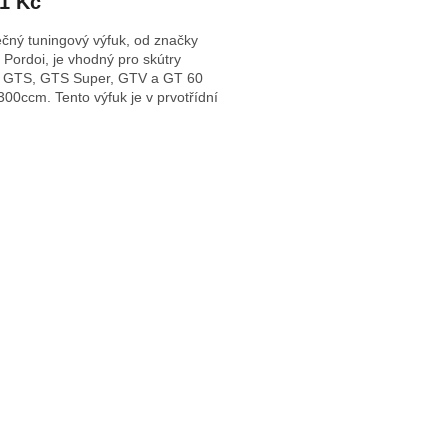
91 Kč
čný tuningový výfuk, od značky
 Pordoi, je vhodný pro skútry
 GTS, ​GTS Super, ​GTV a ​GT 60
300ccm. Tento výfuk je v prvotřídní
 a nabízí...