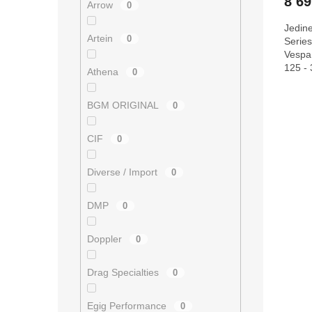
8 6
Arrow
0
Jedine
Artein
0
Series
Vespa
125 - 
Athena
0
kvalitě
O
BGM ORIGINAL
0
v
l
á
CIF
0
d
a
Diverse / Import
0
c
í
p
DMP
0
r
v
Doppler
0
k
y
v
Drag Specialties
0
ý
p
Egig Performance
0