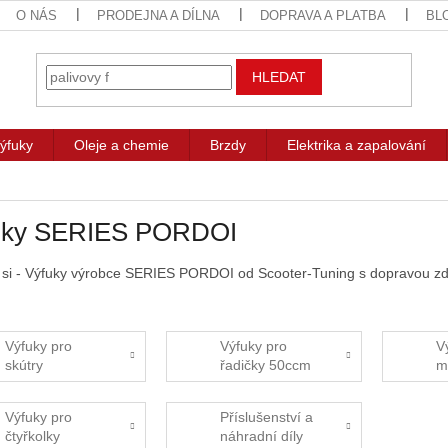
O NÁS
PRODEJNA A DÍLNA
DOPRAVA A PLATBA
BL
HLEDAT
ýfuky
Oleje a chemie
Brzdy
Elektrika a zapalování
uky SERIES PORDOI
 si - Výfuky výrobce SERIES PORDOI od Scooter-Tuning s dopravou zd
Výfuky pro
Výfuky pro
V
skútry
řadičky 50ccm
m
Výfuky pro
Příslušenství a
čtyřkolky
náhradní díly