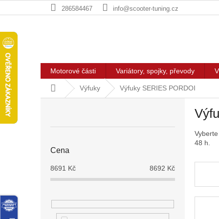
Přejít
286584467
info@scooter-tuning.cz
na
obsah
Motorové části
Variátory, spojky, převody
V
Domů
Výfuky
Výfuky SERIES PORDOI
P
Výf
o
s
Vyberte
t
48 h.
r
Cena
a
n
8691
Kč
8692
Kč
n
í
p
a