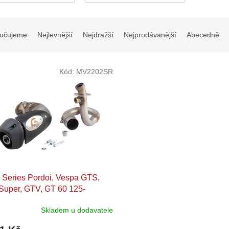
pro výfuky
učujeme
Nejlevnější
Nejdražší
Nejprodávanější
Abecedně
Kód:
MV2202SR
 Series Pordoi, Vespa GTS, ​
uper, ​GTV, ​GT 60 125-
cm
Skladem u dodavatele