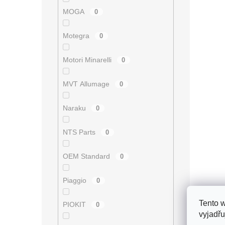
MOGA
0
Motegra
0
Motori Minarelli
0
MVT Allumage
0
Naraku
0
NTS Parts
0
OEM Standard
0
Piaggio
0
Tento 
PIOKIT
0
vyjadřu