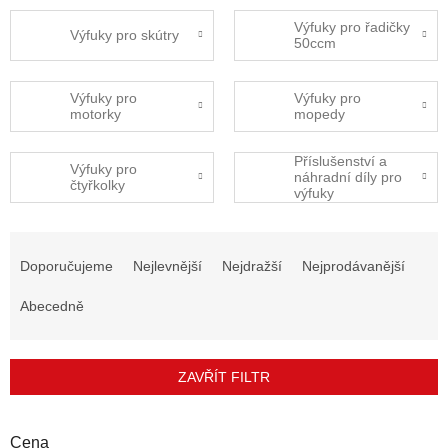
Výfuky pro řadičky
Výfuky pro skútry
50ccm
Výfuky pro
Výfuky pro
motorky
mopedy
Příslušenství a
Výfuky pro
náhradní díly pro
čtyřkolky
výfuky
Ř
a
Doporučujeme
Nejlevnější
Nejdražší
Nejprodávanější
z
e
Abecedně
n
í
p
ZAVŘÍT FILTR
r
o
d
Cena