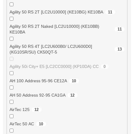
Agility 50 RS 2T [LC2U10000] (KE10BG) KE10BA
11
Agility 50 RS 2T Naked [LC2U10000] (KE10BB)
11
KE10BA
Agility 50 RS 4T [LC2U600B0/ LC2U600D0]
13
(KG10SR/SU) CK50QT-5
Agility 50i City+ E5 [LC2CC0000] (KP10DA) CC
0
AH 100 Address 95-96 CE12A
10
AH 50 Address 92-95 CA1GA
12
AirTec 125
12
AirTec 50 AC
10