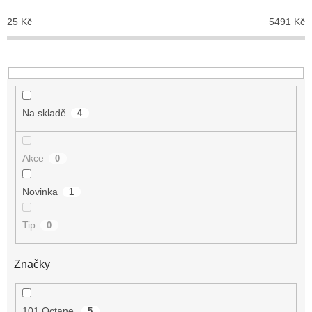
u
25
Kč
5491
Kč
k
t
ů
Na skladě
4
Akce
0
Novinka
1
Tip
0
Značky
101 Octane
5