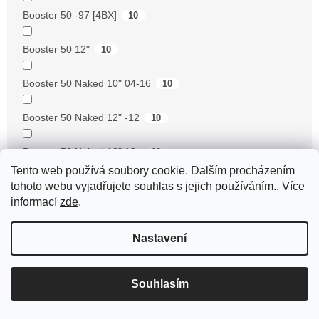
Booster 50 -97 [4BX]
10
Booster 50 12"
10
Booster 50 Naked 10" 04-16
10
Booster 50 Naked 12" -12
10
Booster 50 Naked 13" 13-
10
Tento web používá soubory cookie. Dalším procházením
Booster 50 NG
tohoto webu vyjadřujete souhlas s jejich používáním.. Více
10
informací
zde
.
Booster 50 One 13-
10
Nastavení
Booster 50 Rocket 96-99 4VA
10
Souhlasím
Booster 50 Spirit 00-03 5MN/5MS
10