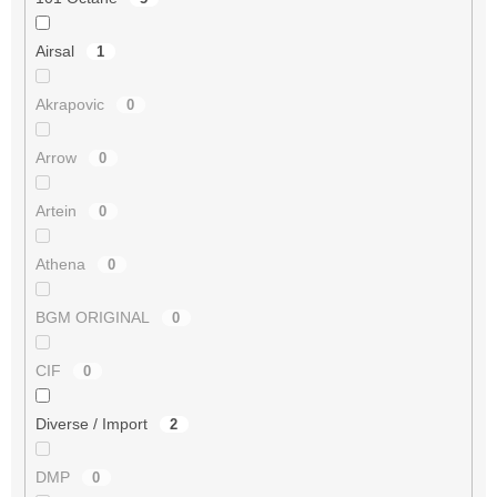
Airsal
1
Akrapovic
0
Arrow
0
Artein
0
Athena
0
BGM ORIGINAL
0
CIF
0
Diverse / Import
2
DMP
0