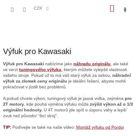
Přejít
NÁKU
na
CZK
obsah
KOŠÍK
Výfuk pro Kawasaki
Výfuk pro Kawasaki
nabízíme jako
náhradu originálu
, ale také
ve verzi
tuningového výfuku
, kterým můžete vylepšit vlastnosti
vašeho stroje. Pokud už to má váš starý výfuk za sebou,
náhradní
výfuk za zlomek ceny originálu
je ideální řešení, abyste mohli
pokračovat v jízdě bez problémů.
A pokud chcete výkon, tuningový výfuk je jasná volba, zejména
pro
2T motory
, kde pouhá výměna výfuku může
zvýšit výkon až o 1/3
originální hodnoty.
U 4T motorů jde spíš o úsporu váhy a lepší
zvuk než původní “šicí stroj”.
TIP:
Podívejte se také na naše video:
Montáž výfuku od Pordoi