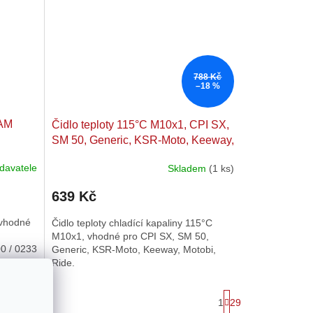
788 Kč
–18 %
 AM
Čidlo teploty 115°C M10x1, CPI SX,
SM 50, Generic, KSR-Moto, Keeway,
Motobi, Ride
davatele
Skladem
(1 ks)
639 Kč
 vhodné
Čidlo teploty chladící kapaliny 115°C
M10x1, vhodné pro CPI SX, SM 50,
0 / 0233
Generic, KSR-Moto, Keeway, Motobi,
Ride.
S
1
29
ŠÍCH
t