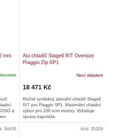
22 mm
Alu chladič Stage6 R/T Oversize
Piaggio Zip SP1
davatele
Není skladem
18 471 Kč
ouží
Ručně vyráběný závodní chladič Stage6
ladicí
R/T pro Piaggio SP1. Maximální chladicí
 KOSO a
výkon pro 100 ccm motory. Vyžaduje
ačem
úpravy kapotáže.
d:
34435
Kód:
35209