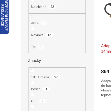
n
p
p
e
Na skladě
22
i
r
l
s
o
p
d
Akce
0
r
u
o
k
Novinka
12
d
t
u
ů
Adapt
k
Tip
0
14m
t
ů
Značky
864
101 Octane
57
Adapté
do ha
Bosch
1
obsahu
teplot
CIF
2