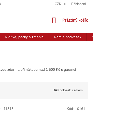
OG
KONTAKT
CZK
Přihlášení
NÁKUPNÍ
Prázdný košík
KOŠÍK
Řídítka, páčky a zrcátka
Rám a podvozek
Nářadí a přís
ravou zdarma při nákupu nad 1 500 Kč s garancí
340
položek celkem
d:
11818
Kód:
10161