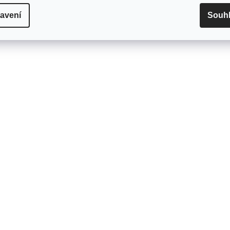
avení
Souh