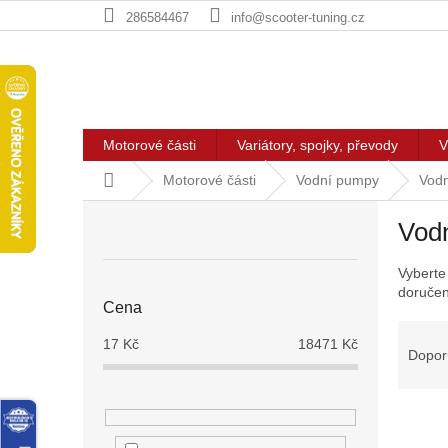
Přejít
286584467
info@scooter-tuning.cz
na
obsah
Motorové části
Variátory, spojky, převody
V
Domů
Motorové části
Vodní pumpy
Vodn
P
Vod
o
s
Vyberte
t
doručen
r
Cena
a
Ř
n
17
Kč
18471
Kč
a
Dopor
n
z
í
e
p
V
n
a
ý
í