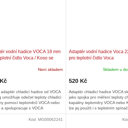
tér vodní hadice VOCA 18 mm
Adaptér vodní hadice Voca 
eplotní čidlo Voca / Koso se
pro teplotní čidlo Voca
em 1/8?
Není skladem
Skladem u do
 Kč
520 Kč
 adaptér chladicí hadice od VOCA
Adaptér chladicí hadice VOCA sl
 umožňuje odečet teploty chladicí
jako spojka pro měření teploty ch
iny pomocí teploměrů VOCA nebo
kapaliny teploměry VOCA nebo
a spolupracuje s VOCA
lze jej použít i s teplotním spín
kontaktem.
VOCA
Kód:
MG00062241
Kó