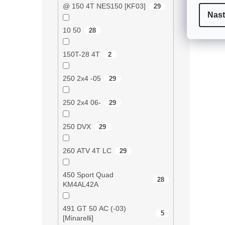
l
@ 150 4T NES150 [KF03]
29
Nast
á
d
10 50
28
a
c
í
150T-28 4T
2
p
r
250 2x4 -05
29
v
k
y
250 2x4 06-
29
v
ý
250 DVX
29
p
i
s
260 ATV 4T LC
29
u
450 Sport Quad
28
KM4AL42A
491 GT 50 AC (-03)
5
[Minarelli]