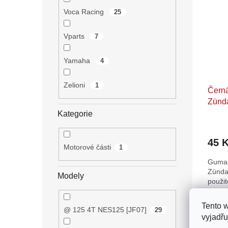
Voca Racing
25
Vparts
7
Yamaha
4
Zelioni
1
Čern
Zünd
Kategorie
45 
Motorové části
1
Guma 
Zünda
Modely
použit
mokik
Tento 
@ 125 4T NES125 [JF07]
29
O
vyjadřu
NA
v