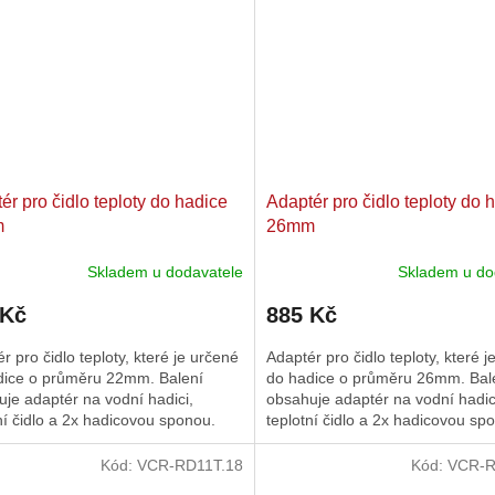
ér pro čidlo teploty do hadice
Adaptér pro čidlo teploty do 
m
26mm
Skladem u dodavatele
Skladem u do
 Kč
885 Kč
r pro čidlo teploty, které je určené
Adaptér pro čidlo teploty, které 
dice o průměru 22mm. Balení
do hadice o průměru 26mm. Bal
je adaptér na vodní hadici,
obsahuje adaptér na vodní hadic
ní čidlo a 2x hadicovou sponou.
teplotní čidlo a 2x hadicovou sp
Kód:
VCR-RD11T.18
Kód:
VCR-R