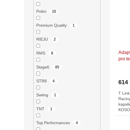
Polini
10
Premium Quality
1
RIEJU
2
Adap
RMS
8
pro t
závit
Stage6
85
STR8
614
4
T Link
Swiing
1
Racing
kapal
TNT
1
KOSO 
termo
Top Performances
4