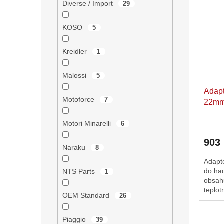
Diverse / Import
29
KOSO
5
Kreidler
1
Malossi
5
Adapt
Motoforce
7
22m
Motori Minarelli
6
903
Naraku
8
Adapté
do ha
NTS Parts
1
obsahu
teplot
OEM Standard
26
Piaggio
39