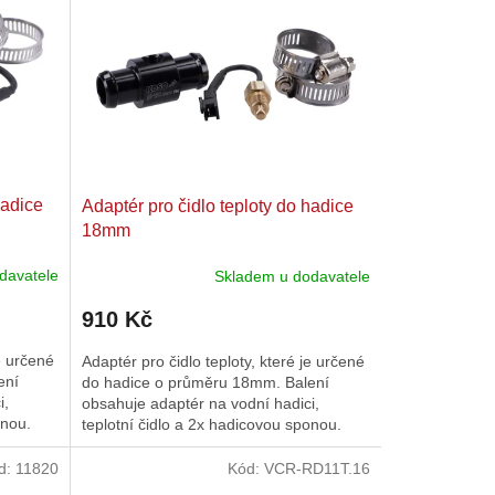
hadice
Adaptér pro čidlo teploty do hadice
18mm
davatele
Skladem u dodavatele
910 Kč
je určené
Adaptér pro čidlo teploty, které je určené
ení
do hadice o průměru 18mm. Balení
i,
obsahuje adaptér na vodní hadici,
onou.
teplotní čidlo a 2x hadicovou sponou.
d:
11820
Kód:
VCR-RD11T.16