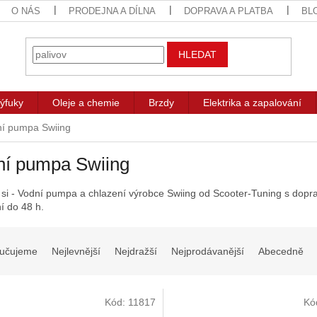
O NÁS
PRODEJNA A DÍLNA
DOPRAVA A PLATBA
BL
HLEDAT
ýfuky
Oleje a chemie
Brzdy
Elektrika a zapalování
í pumpa Swiing
ní pumpa Swiing
 si - Vodní pumpa a chlazení výrobce Swiing od Scooter-Tuning s dop
í do 48 h.
učujeme
Nejlevnější
Nejdražší
Nejprodávanější
Abecedně
Kód:
11817
Kó