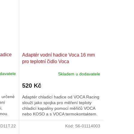
hadice
Adaptér vodní hadice Voca 16 mm
pro teplotní čidlo Voca
davatele
Skladem u dodavatele
520 Kč
je určené
Adaptér chladicí hadice od VOCA Racing
ení
slouží jako spojka pro měření teploty
i,
chladicí kapaliny pomocí měřičů VOCA
onou.
nebo KOSO a s VOCA termokontaktem.
D11T.22
Kód:
S6-01114003