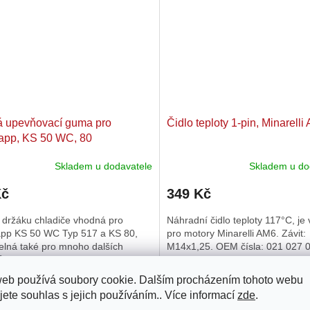
á upevňovací guma pro
Čidlo teploty 1-pin, Minarelli
app, KS 50 WC, 80
Skladem u dodavatele
Skladem u do
Průměrné
hodnocení
Kč
349 Kč
produktu
je
držáku chladiče vhodná pro
Náhradní čidlo teploty 117°C, je
5,0
pp KS 50 WC Typ 517 a KS 80,
pro motory Minarelli AM6. Závit:
z
elná také pro mnoho dalších
M14x1,25. OEM čísla: 021 027 0
5
ů s vodním chlazením.
001 000008 / 000.460.1150 /
hvězdiček.
000.460.1151 / 5WX-H5790-00.
web používá soubory cookie. Dalším procházením tohoto webu
jete souhlas s jejich používáním.. Více informací
zde
.
HORU
NAČÍST 12 DAL