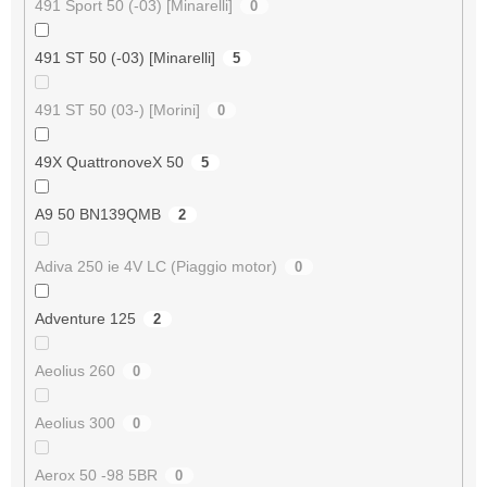
491 Sport 50 (-03) [Minarelli]
0
491 ST 50 (-03) [Minarelli]
5
491 ST 50 (03-) [Morini]
0
49X QuattronoveX 50
5
A9 50 BN139QMB
2
Adiva 250 ie 4V LC (Piaggio motor)
0
Adventure 125
2
Aeolius 260
0
Aeolius 300
0
Aerox 50 -98 5BR
0