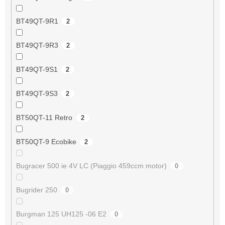
BT49QT-9R1
2
BT49QT-9R3
2
BT49QT-9S1
2
BT49QT-9S3
2
BT50QT-11 Retro
2
BT50QT-9 Ecobike
2
Bugracer 500 ie 4V LC (Piaggio 459ccm motor)
0
Bugrider 250
0
Burgman 125 UH125 -06 E2
0