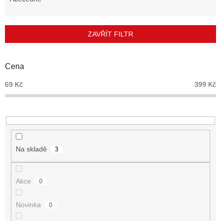
n
í
p
ZAVŘÍT FILTR
r
o
d
Cena
u
69
Kč
399
Kč
k
t
ů
Na skladě
3
Akce
0
Novinka
0