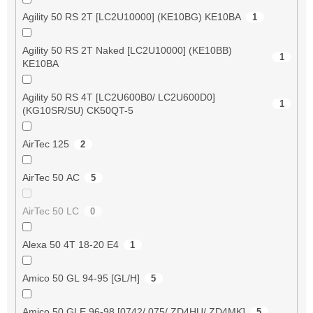
Agility 50 RS 2T [LC2U10000] (KE10BG) KE10BA
1
Agility 50 RS 2T Naked [LC2U10000] (KE10BB)
1
KE10BA
Agility 50 RS 4T [LC2U600B0/ LC2U600D0]
1
(KG10SR/SU) CK50QT-5
AirTec 125
2
AirTec 50 AC
5
AirTec 50 LC
0
Alexa 50 4T 18-20 E4
1
Amico 50 GL 94-95 [GL/H]
5
Amico 50 GLE 96-98 [0742/ 075/ ZD4HU/ ZD4MK]
5