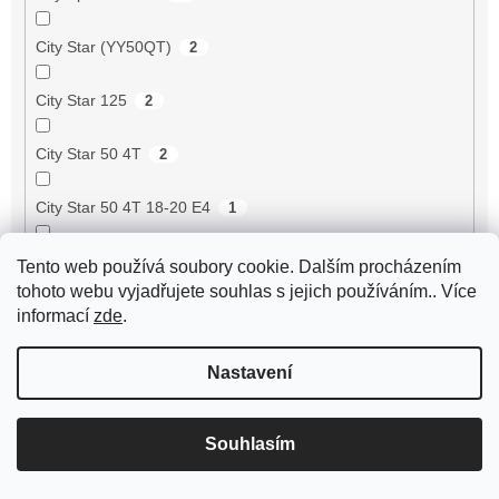
City Star (YY50QT)
2
City Star 125
2
City Star 50 4T
2
City Star 50 4T 18-20 E4
1
City Star IE 50 4T 18-20 E4
1
Tento web používá soubory cookie. Dalším procházením
tohoto webu vyjadřujete souhlas s jejich používáním.. Více
Cityleader 50 4T
2
informací
zde
.
Cityliner 125i 09- 16P
0
Nastavení
Cityliner 50 4T
2
Souhlasím
Citystar 50 2T 14-17 E2
0