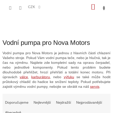
Přejít
NÁKU
na
CZK
obsah
KOŠÍK
Vodní pumpa pro Nova Motors
Vodní pumpa pro Nova Motors je jednou z hlavních částí chlazení
Vašeho stroje. Pokud Vám vodní pumpa teče, nebo je hlučná, tak je
čas na výměnu. Najdete zde kompletní sady na opravu čerpadel,
nebo jednotlivé komponenty. Pokud tento problém budete
dlouhodobě přehlížet, hrozí přehřátí a totální konec motoru. Při
úpravách
válce
,
karburátoru
, nebo
výfuku
se také může hodit
průtokový chladič do hadice ke snížení teploty. Pokud potřebujete
zajistit výměnu vodní pumpy, nebojte se obrátit na náš
servis
.
Ř
a
Doporučujeme
Nejlevnější
Nejdražší
Nejprodávanější
z
e
Abecedně