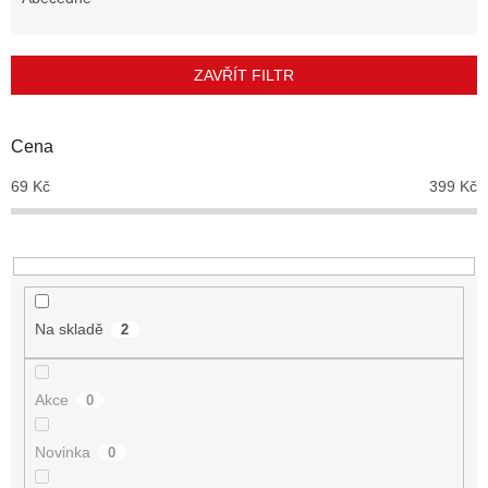
n
í
p
ZAVŘÍT FILTR
r
o
d
Cena
u
69
Kč
399
Kč
k
t
ů
Na skladě
2
Akce
0
Novinka
0