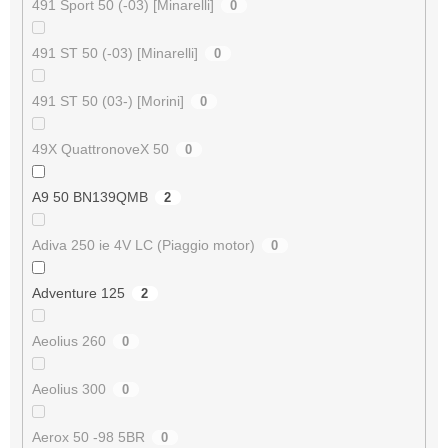
491 Sport 50 (-03) [Minarelli]
0
491 ST 50 (-03) [Minarelli]
0
491 ST 50 (03-) [Morini]
0
49X QuattronoveX 50
0
A9 50 BN139QMB
2
Adiva 250 ie 4V LC (Piaggio motor)
0
Adventure 125
2
Aeolius 260
0
Aeolius 300
0
Aerox 50 -98 5BR
0