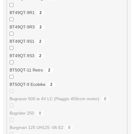
BT49QT-9R1
2
BT49QT-9R3
2
BT49QT-9S1
2
BT49QT-9S3
2
BT50QT-11 Retro
2
BT50QT-9 Ecobike
2
Bugracer 500 ie 4V LC (Piaggio 459ccm motor)
0
Bugrider 250
0
Burgman 125 UH125 -06 E2
0