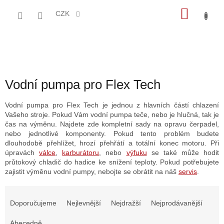
Přejít
NÁKU
na
CZK
obsah
KOŠÍK
Vodní pumpa pro Flex Tech
Vodní pumpa pro Flex Tech je jednou z hlavních částí chlazení
Vašeho stroje. Pokud Vám vodní pumpa teče, nebo je hlučná, tak je
čas na výměnu. Najdete zde kompletní sady na opravu čerpadel,
nebo jednotlivé komponenty. Pokud tento problém budete
dlouhodobě přehlížet, hrozí přehřátí a totální konec motoru. Při
úpravách
válce
,
karburátoru
, nebo
výfuku
se také může hodit
průtokový chladič do hadice ke snížení teploty. Pokud potřebujete
zajistit výměnu vodní pumpy, nebojte se obrátit na náš
servis
.
Ř
a
Doporučujeme
Nejlevnější
Nejdražší
Nejprodávanější
z
e
Abecedně