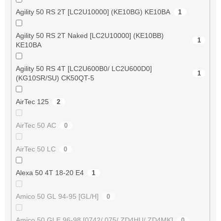
Agility 50 RS 2T [LC2U10000] (KE10BG) KE10BA
1
Agility 50 RS 2T Naked [LC2U10000] (KE10BB)
1
KE10BA
Agility 50 RS 4T [LC2U600B0/ LC2U600D0]
1
(KG10SR/SU) CK50QT-5
AirTec 125
2
AirTec 50 AC
0
AirTec 50 LC
0
Alexa 50 4T 18-20 E4
1
Amico 50 GL 94-95 [GL/H]
0
Amico 50 GLE 96-98 [0742/ 075/ ZD4HU/ ZD4MK]
0