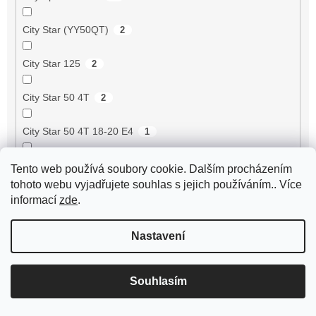
City Star (YY50QT)
2
City Star 125
2
City Star 50 4T
2
City Star 50 4T 18-20 E4
1
City Star IE 50 4T 18-20 E4
1
Tento web používá soubory cookie. Dalším procházením
tohoto webu vyjadřujete souhlas s jejich používáním.. Více
Cityleader 50 4T
2
informací
zde
.
Cityliner 125i 09- 16P
0
Nastavení
Cityliner 50 4T
2
Souhlasím
Citystar 50 2T 14-17 E2
0