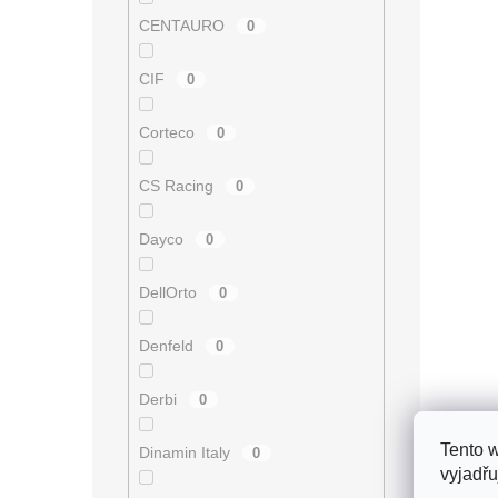
c
í
CENTAURO
0
p
r
CIF
0
v
k
y
Corteco
0
v
ý
CS Racing
0
p
i
s
Dayco
0
u
DellOrto
0
Denfeld
0
Derbi
0
Tento 
Dinamin Italy
0
vyjadřu