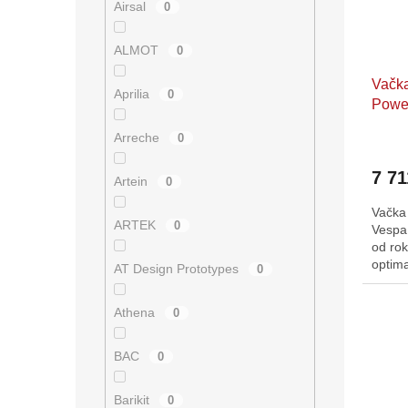
r
u
Airsal
0
o
k
d
t
ALMOT
0
u
ů
Vačka
k
Aprilia
0
Powe
t
Super
ů
Arreche
0
7 71
Artein
0
Vačka
ARTEK
0
Vespa
od rok
optim
AT Design Prototypes
0
znalos
Athena
0
BAC
0
Barikit
0