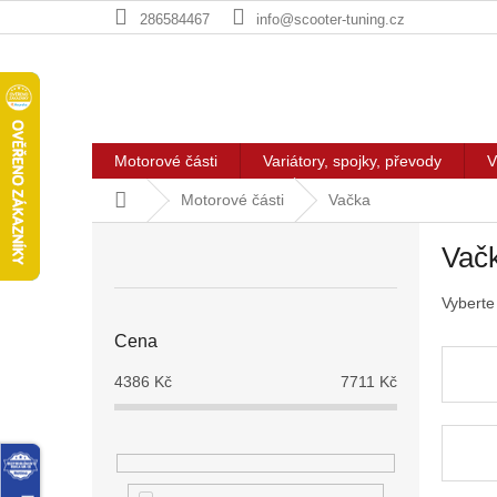
Přejít
286584467
info@scooter-tuning.cz
na
obsah
Motorové části
Variátory, spojky, převody
V
Domů
Motorové části
Vačka
P
Vač
o
s
Vyberte
t
r
Cena
a
n
4386
Kč
7711
Kč
n
í
p
a