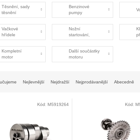
Těsnění, sady
Benzinové
V
těsnění
pumpy
Vačkové
Nožní
K
hřídele
startování,
p
nakopávačka
Kompletní
Další součástky
motor
motoru
učujeme
Nejlevnější
Nejdražší
Nejprodávanější
Abecedně
Kód:
M5919264
Kód:
M