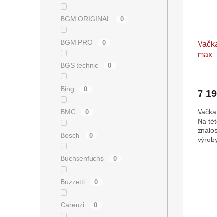
BGM ORIGINAL
0
BGM PRO
0
Vačka
max
BGS technic
0
Bing
0
7 1
BMC
Vačka 
0
Na tét
znalos
Bosch
0
výroby
váčka 
Buchsenfuchs
0
O
v
l
Buzzetti
0
á
d
Carenzi
0
a