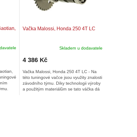
aotian,
Vačka Malossi, Honda 250 4T LC
davatele
Skladem u dodavatele
4 386 Kč
aotian,
Vačka Malossi, Honda 250 4T LC - Na
uningové
této tuningové vačce jsou využity znalosti
áním
závodního týmu. Díky technologii výroby
týmu.
a použitým materiálům se tato váčka dá
..
nazvat šperkem....