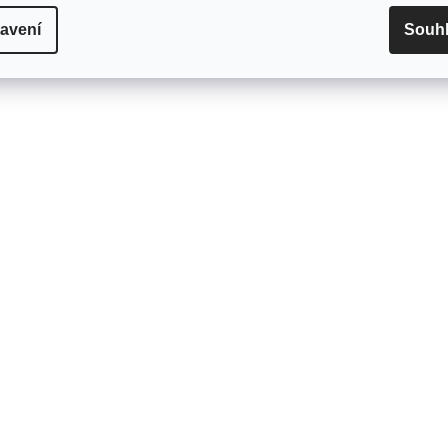
avení
Souh