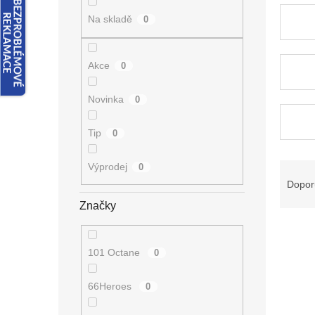
n
e
Na skladě
0
l
Akce
0
Novinka
0
Tip
0
Ř
Výprodej
0
a
Dopor
z
Značky
e
V
n
ý
í
101 Octane
0
p
p
i
r
66Heroes
0
s
o
p
d