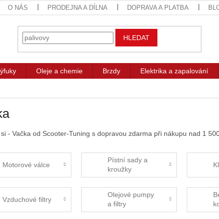
O NÁS
PRODEJNA A DÍLNA
DOPRAVA A PLATBA
BL
HLEDAT
ýfuky
Oleje a chemie
Brzdy
Elektrika a zapalování
ka
 si - Vačka od Scooter-Tuning s dopravou zdarma při nákupu nad 1 500
Pístní sady a
Motorové válce
K
kroužky
Olejové pumpy
B
Vzduchové filtry
a filtry
k
h