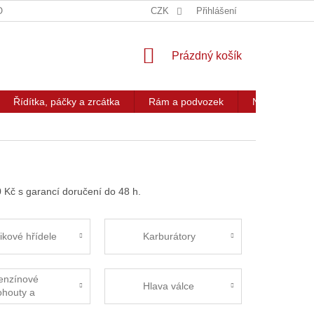
OG
KONTAKT
CZK
Přihlášení
NÁKUPNÍ
Prázdný košík
KOŠÍK
Řídítka, páčky a zrcátka
Rám a podvozek
Nářadí a přís
 Kč s garancí doručení do 48 h.
likové hřídele
Karburátory
enzínové
Hlava válce
ohouty a
adičky