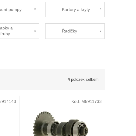
odní pumpy
Kartery a kryty
lapky a
Řadičky
říruby
4
položek celkem
5914143
Kód:
M5911733