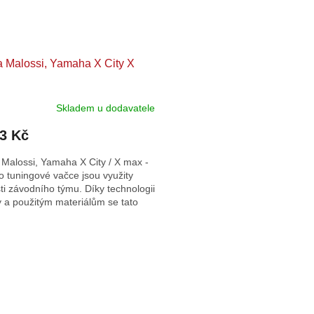
 Malossi, Yamaha X City X
Skladem u dodavatele
93 Kč
Malossi, Yamaha X City / X max -
o tuningové vačce jsou využity
ti závodního týmu. Díky technologii
 a použitým materiálům se tato
dá nazvat...