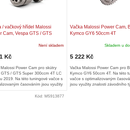
 / vačkový hřídel Malossi
Vačka Malossi Power Cam, B
r Cam, Vespa GTS / ​GTS
Kymco GY6 50ccm 4T
 (2019-) 300ccm 4T LC
Není skladem
Skladem u do
1 Kč
5 222 Kč
 Malossi Power Cam pro skútry
Vačka Malossi Power Cam pro B
 GTS / ​GTS Super 300ccm 4T LC
Kymco GY6 50ccm 4T. Na této t
u 2019. Na této tuningové vačce s
vačce s optimalizovaným časov
alizovaným časováním jsou využity
jsou využity znalosti závodního 
ti závodního týmu....
Upravené časování dává motoru.
Kód:
M5913877