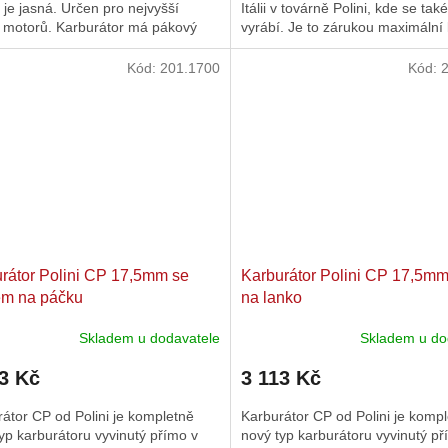
a je jasná. Určen pro nejvyšší
Itálii v továrně Polini, kde se tak
í motorů. Karburátor má pákový
vyrábí. Je to zárukou maximální k
 v případě potřeby...
preciznosti ve...
Kód:
201.1700
Kód:
rátor Polini CP 17,5mm se
Karburátor Polini CP 17,5mm
em na páčku
na lanko
Skladem u dodavatele
Skladem u do
3 Kč
3 113 Kč
átor CP od Polini je kompletně
Karburátor CP od Polini je komp
yp karburátoru vyvinutý přímo v
nový typ karburátoru vyvinutý př