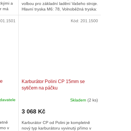
zkými a
volbou pro základní ladění Vašeho stroje.
or má
Hlavní tryska M6: 78, Volnoběžná tryska:
34, Sytičová...
201.1501
Kód:
201.1500
se
Karburátor Polini CP 15mm se
sytičem na páčku
davatele
Skladem
(2 ks)
3 068 Kč
letně
Karburátor CP od Polini je kompletně
ímo v
nový typ karburátoru vyvinutý přímo v