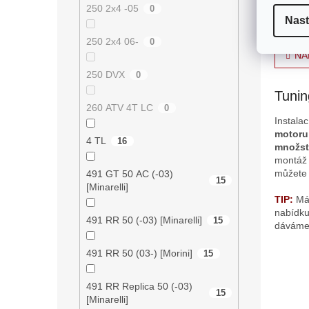
Itálii
250 2x4 -05
0
vyrábí
Nast
preciz
250 2x4 06-
0
O
NA
v
l
250 DVX
0
á
Tunin
d
260 ATV 4T LC
0
a
Instala
c
motoru
í
4 TL
16
množst
p
montáž 
r
můžete 
491 GT 50 AC (-03)
v
15
[Minarelli]
k
TIP:
Mát
y
nabídk
v
491 RR 50 (-03) [Minarelli]
15
dávám
ý
p
491 RR 50 (03-) [Morini]
15
i
s
u
491 RR Replica 50 (-03)
15
[Minarelli]