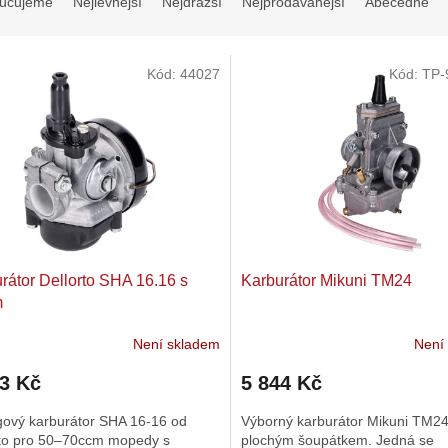
učujeme
Nejlevnější
Nejdražší
Nejprodávanější
Abecedně
Kód:
44027
Kód:
TP-
rátor Dellorto SHA 16.16 s
Karburátor Mikuni TM24
m
Není skladem
Není
53 Kč
5 844 Kč
gový karburátor SHA 16-16 od
Výborný karburátor Mikuni TM24
rto pro 50–70ccm mopedy s
plochým šoupátkem. Jedná se