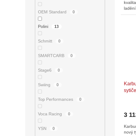
kvalit
laděn
OEM Standard
0
sytič,
Polini
13
Schmitt
0
SMARTCARB
0
Stage6
0
Karbu
Swiing
0
sytič
Top Performances
0
3 11
Voca Racing
0
Karbur
YSN
0
nový t