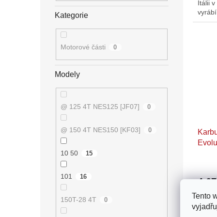
Itálii
vyrábí
Kategorie
preciz
Motorové části
0
Modely
@ 125 4T NES125 [JF07]
0
@ 150 4T NES150 [KF03]
0
Karbu
Evolu
10 50
15
101
16
4 6
Tento 
150T-28 4T
Karbur
0
vyjadřu
nový t