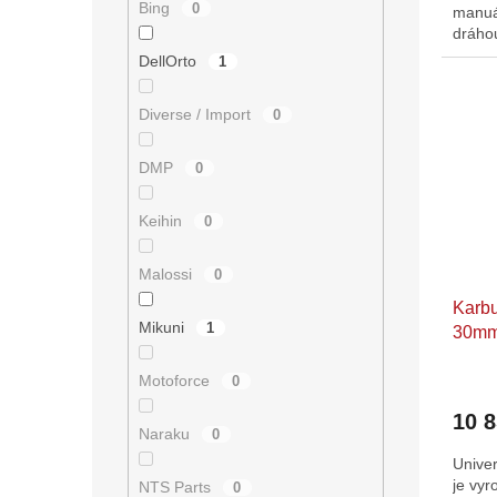
Bing
0
manuá
dráhou
DellOrto
1
Diverse / Import
0
DMP
0
Keihin
0
Malossi
0
Karbu
Mikuni
1
30m
Motoforce
0
10 
Naraku
0
Unive
je vyr
NTS Parts
0