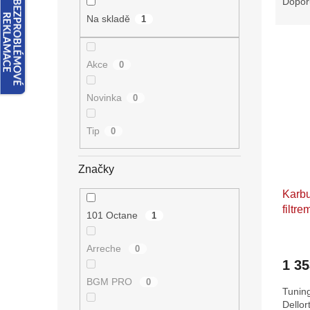
Dopor
n
z
e
Na skladě
1
e
l
V
n
ý
í
Akce
0
p
p
i
r
Novinka
0
s
o
p
d
Tip
0
r
u
o
k
d
t
Značky
u
ů
Karbu
k
filtre
t
101 Octane
1
ů
Arreche
0
1 3
BGM PRO
0
Tunin
Dello