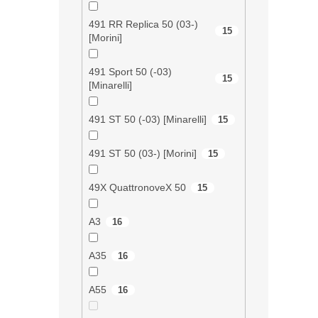
491 RR Replica 50 (03-)
15
[Morini]
491 Sport 50 (-03)
15
[Minarelli]
491 ST 50 (-03) [Minarelli]
15
491 ST 50 (03-) [Morini]
15
49X QuattronoveX 50
15
A3
16
A35
16
A55
16