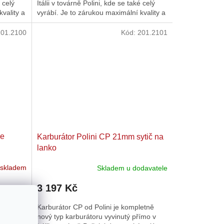
é celý
Itálii v továrně Polini, kde se také celý
vality a
vyrábí. Je to zárukou maximální kvality a
preciznosti ve...
201.2100
Kód:
201.2101
se
Karburátor Polini CP 21mm sytič na
lanko
 skladem
Skladem u dodavatele
3 197 Kč
letně
Karburátor CP od Polini je kompletně
ímo v
nový typ karburátoru vyvinutý přímo v