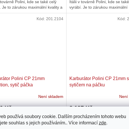
 v továrně Polini, kde se také celý
Itálii v továrně Polini, kde se tak
. Je to zárukou maximální kvality a
vyrábí. Je to zárukou maximální k
nosti ve...
preciznosti ve...
Kód:
201.2104
Kód:
rátor Polini CP 21mm
Karburátor Polini CP 21mm 
tion, sytič páčka
sytičem na páčku
Není skladem
Není
76 Kč
3 197 Kč
web používá soubory cookie. Dalším procházením tohoto webu
átor CP od Polini je kompletně
Karburátor CP od Polini je komp
jete souhlas s jejich používáním.. Více informací
zde
.
yp karburátoru vyvinutý přímo v
nový typ karburátoru vyvinutý př