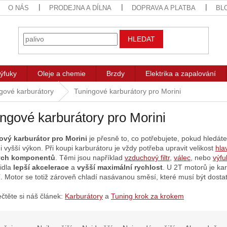
O NÁS
PRODEJNA A DÍLNA
DOPRAVA A PLATBA
BL
HLEDAT
ýfuky
Oleje a chemie
Brzdy
Elektrika a zapalování
gové karburátory
Tuningové karburátory pro Morini
ngové karburátory pro Morini
ový karburátor pro Morini
je přesně to, co potřebujete, pokud hledát
i vyšší výkon. Při koupi karburátoru je vždy potřeba upravit velikost
hla
ých komponentů
. Těmi jsou například
vzduchový filtr
,
válec
, nebo
výfu
vidla
lepší akcelerace
a
vyšší maximální rychlost
. U 2T motorů je ka
í. Motor se totiž zároveň chladí nasávanou směsí, které musí být dosta
ečtěte si náš článek:
Karburátory
a
Tuning krok za krokem