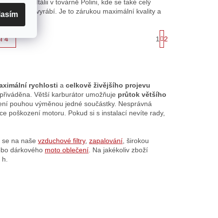
é celý
Itálii v továrně Polini, kde se také celý
vality a
vyrábí. Je to zárukou maximální kvality a
lasím
preciznosti ve...
S
1
2
Í 4
t
r
á
n
k
o
aximální rychlosti
a
celkově živějšího projevu
v
u přiváděna. Větší karburátor umožňuje
průtok většího
á
ení pouhou výměnou jedné součástky. Nesprávná
n
 poškození motoru. Pokud si s instalací nevíte rady,
í
e se na naše
vzduchové filtry
,
zapalování
, širokou
ebo dárkového
moto oblečení
. Na jakékoliv zboží
 h.