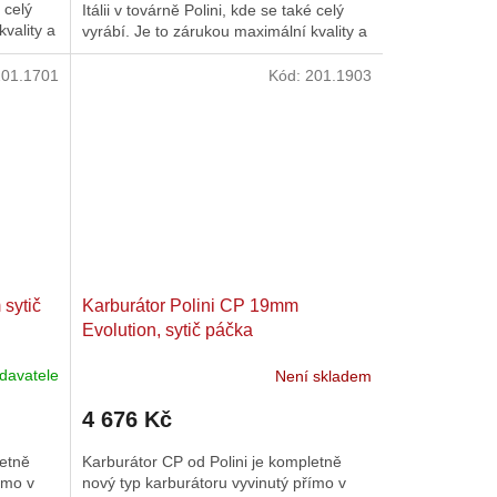
é celý
Itálii v továrně Polini, kde se také celý
vality a
vyrábí. Je to zárukou maximální kvality a
preciznosti ve...
201.1701
Kód:
201.1903
 sytič
Karburátor Polini CP 19mm
Evolution, sytič páčka
davatele
Není skladem
4 676 Kč
letně
Karburátor CP od Polini je kompletně
ímo v
nový typ karburátoru vyvinutý přímo v