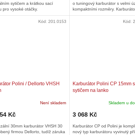
lním sytičem a krátkou sací
o tuningový karburátor s velmi ú
 pro vysoké otáčky.
kompaktními rozměry. Karburát
difuzor 24mm a je jedním z...
Kód:
201.0153
Kód:
rátor Polini / Dellorto VHSH
Karburátor Polini CP 15mm 
m
sytičem na lanko
Není skladem
Skladem u do
854 Kč
3 068 Kč
rzální 30mm karburátor VHSH 30
Karburátor CP od Polini je komp
obený firmou Dellorto, tudíž záruka
nový typ karburátoru vyvinutý př