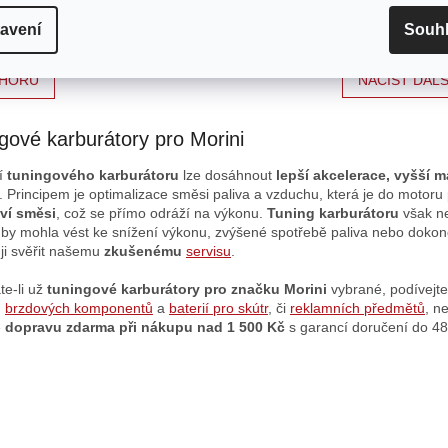
 v továrně Polini, kde se také celý
Itálii v továrně Polini, kde se tak
. Je to zárukou maximální kvality a
vyrábí. Je to zárukou maximální k
avení
Souh
nosti ve...
preciznosti ve...
HORU
NAČÍST DALŠ
gové karburátory pro Morini
cí
tuningového karburátoru
lze dosáhnout
lepší akcelerace, vyšší m
.
Principem
je optimalizace směsi paliva a vzduchu, která je do motor
ví směsi
, což se přímo odráží na výkonu.
Tuning karburátoru
však n
by mohla vést ke snížení výkonu, zvýšené spotřebě paliva nebo dokonce
ji svěřit našemu
zkušenému
servisu
.
e-li už
tuningové karburátory
pro značku Morini
vybrané, podívejt
u
brzdových komponentů
a
baterií pro skútr
, či
reklamních předmětů
, n
e
dopravu zdarma při nákupu nad 1 500 Kč
s garancí doručení do 48