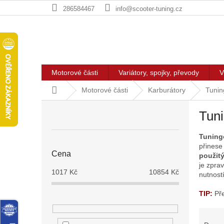
Přejít
286584467
info@scooter-tuning.cz
na
obsah
Motorové části
Variátory, spojky, převody
V
Domů
Motorové části
Karburátory
Tunin
P
Tuni
o
s
Tuning
t
přinese 
r
Cena
použit
a
je zpra
n
1017
Kč
10854
Kč
nutnost
n
í
TIP:
Př
p
Ř
a
a