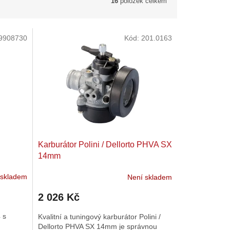
16
položek celkem
9908730
Kód:
201.0163
Karburátor Polini / Dellorto PHVA SX
14mm
 skladem
Není skladem
2 026 Kč
 s
Kvalitní a tuningový karburátor Polini /
Dellorto PHVA SX 14mm je správnou