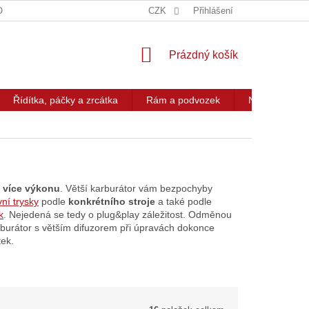
OG
KONTAKT
CZK
Přihlášení
NÁKUPNÍ
Prázdný košík
KOŠÍK
Řídítka, páčky a zrcátka
Rám a podvozek
Nářadí a přís
e
více výkonu
. Větší karburátor vám bezpochyby
vní trysky
podle
konkrétního stroje
a také podle
k
. Nejedená se tedy o plug&play záležitost. Odměnou
rburátor s větším difuzorem při úpravách dokonce
tek.