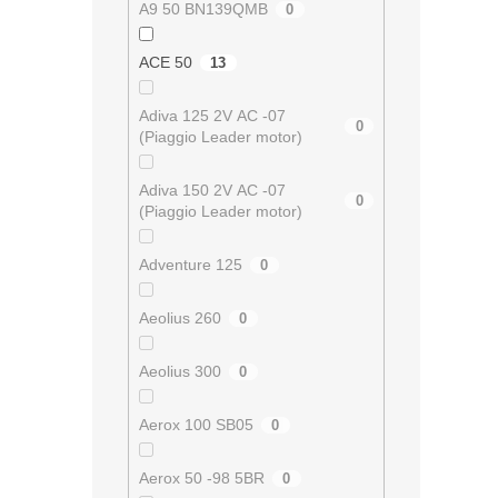
A9 50 BN139QMB
0
ACE 50
13
Adiva 125 2V AC -07
0
(Piaggio Leader motor)
Adiva 150 2V AC -07
0
(Piaggio Leader motor)
Adventure 125
0
Aeolius 260
0
Aeolius 300
0
Aerox 100 SB05
0
Aerox 50 -98 5BR
0