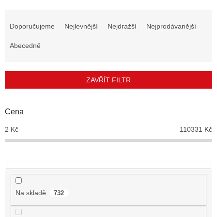
Ř
a
Doporučujeme
Nejlevnější
Nejdražší
Nejprodávanější
z
e
Abecedně
n
í
p
ZAVŘÍT FILTR
r
o
d
Cena
u
2
Kč
110331
Kč
k
t
ů
Na skladě
732