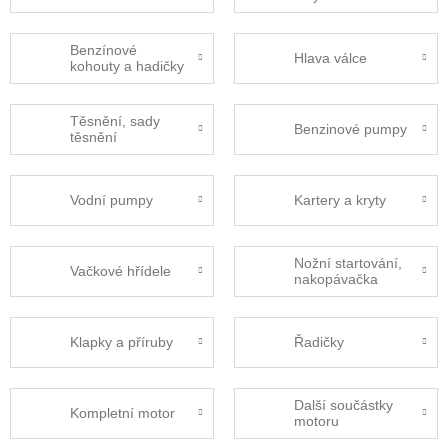
Benzínové
Hlava válce
kohouty a hadičky
Těsnění, sady
Benzinové pumpy
těsnění
Vodní pumpy
Kartery a kryty
Nožní startování,
Vačkové hřídele
nakopávačka
Klapky a příruby
Řadičky
Další součástky
Kompletní motor
motoru