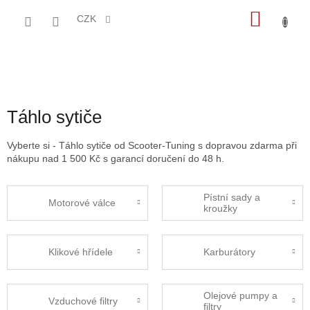
Přejít
NÁKU
na
CZK
obsah
KOŠÍK
Táhlo sytiče
Vyberte si - Táhlo sytiče od Scooter-Tuning s dopravou zdarma při
nákupu nad 1 500 Kč s garancí doručení do 48 h.
Pístní sady a
Motorové válce
kroužky
Klikové hřídele
Karburátory
Olejové pumpy a
Vzduchové filtry
filtry