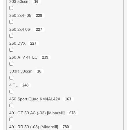
203 50ccm
16
250 2x4 -05
229
250 2x4 06-
227
250 DVX
227
260 ATV 4T LC
239
303R 50ccm
16
4 TL
248
450 Sport Quad KM4AL42A
163
491 GT 50 AC (-03) [Minarelli]
678
491 RR 50 (-03) [Minarelli]
780