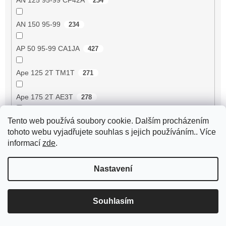
234
AN 150 95-99
234
AP 50 95-99 CA1JA
427
Ape 125 2T TM1T
271
Ape 175 2T AE3T
278
Tento web používá soubory cookie. Dalším procházením
Ape 190 2T MPA1T
293
tohoto webu vyjadřujete souhlas s jejich používáním.. Více
informací
zde
.
Ape 190 2T MPM1T
293
Nastavení
Ape 190 2T MPR1T
293
Ape 190 2T MPR2T
293
Souhlasím
Ape 190 2T MPV1T
293