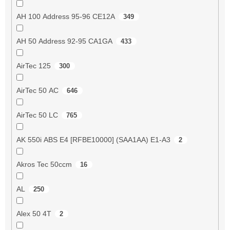
AH 100 Address 95-96 CE12A
349
AH 50 Address 92-95 CA1GA
433
AirTec 125
300
AirTec 50 AC
646
AirTec 50 LC
765
AK 550i ABS E4 [RFBE10000] (SAA1AA) E1-A3
2
Akros Tec 50ccm
16
AL
250
Alex 50 4T
2