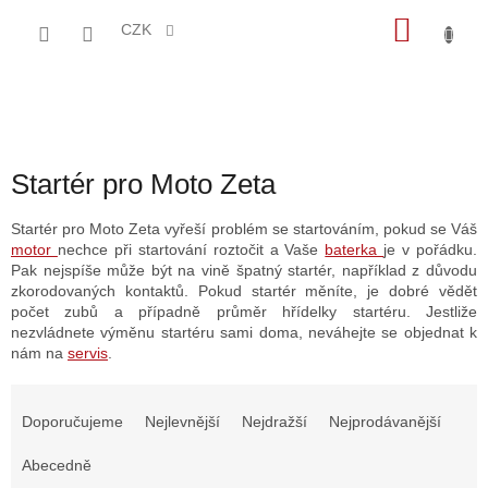
Přejít
NÁKU
na
CZK
obsah
KOŠÍK
Startér pro Moto Zeta
Startér pro Moto Zeta vyřeší problém se startováním, pokud se Váš
motor
nechce při startování roztočit a Vaše
baterka
je v pořádku.
Pak nejspíše může být na vině špatný startér, například z důvodu
zkorodovaných kontaktů. Pokud startér měníte, je dobré vědět
počet zubů a případně průměr hřídelky startéru. Jestliže
nezvládnete výměnu startéru sami doma, neváhejte se objednat k
nám na
servis
.
Ř
a
Doporučujeme
Nejlevnější
Nejdražší
Nejprodávanější
z
e
Abecedně