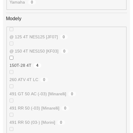
Yamaha
0
Modely
@ 125 4T NES125 [JF07]
0
@ 150 4T NES150 [KF03]
0
150T-28 4T
4
260 ATV 4T LC
0
491 GT 50 AC (-03) [Minarelli]
0
491 RR 50 (-03) [Minarelli]
0
491 RR 50 (03-) [Morini]
0