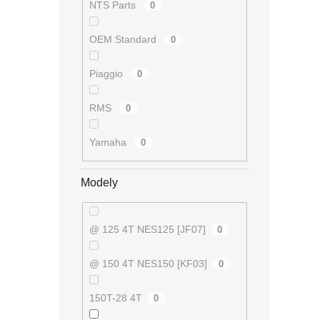
O
NTS Parts
0
v
l
OEM Standard
0
á
d
a
Piaggio
0
c
í
RMS
p
0
r
v
Yamaha
0
k
y
v
Modely
ý
p
i
@ 125 4T NES125 [JF07]
0
s
u
@ 150 4T NES150 [KF03]
0
150T-28 4T
0