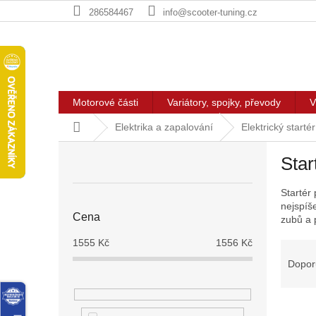
Přejít
286584467
info@scooter-tuning.cz
na
obsah
Motorové části
Variátory, spojky, převody
V
Domů
Elektrika a zapalování
Elektrický startér
P
Star
o
s
Startér
t
nejspíš
r
Cena
zubů a 
a
n
1555
Kč
1556
Kč
Ř
n
a
Dopor
í
z
p
e
a
V
n