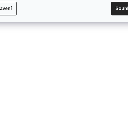
avení
Souh