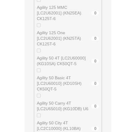
Agility 125 MMC
[LC2U62001] (KN25EA)
0
CK125T-6
Agility 125 One
[LC2U62001] (KN25TA)
0
CK125T-6
Agility 50 4T [LC2U60000]
0
(KG10SA) CK50QT-5
Agility 50 Basic 4T
[LC2U60010] (KD10SH)
0
CK50QT-5
Agility 50 Carry 4T
0
[LC2U65010] (KG10DB) U6
Agility 50 City 4T
[LC2C10000] (KL10BA)
0