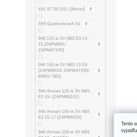
491 ST 50 (03-) [Morini]
0
49X QuattronoveX 50
0
946 125 ie 3V ABS E3 13-
15 [ZAPM801/
0
ZAPMA7100]
946 150 ie 3V ABS 13-19
[ZAPM8020/ ZAPMA7200/
0
808G/ 78G]
946 Armani 125 ie 3V ABS
0
E3 15- [ZAPM80101]
946 Armani 150 ie 3V ABS
0
E3 15-17 [ZAPM8020]
Tento 
vyjadřu
946 Armani 150 ie 3V ABS