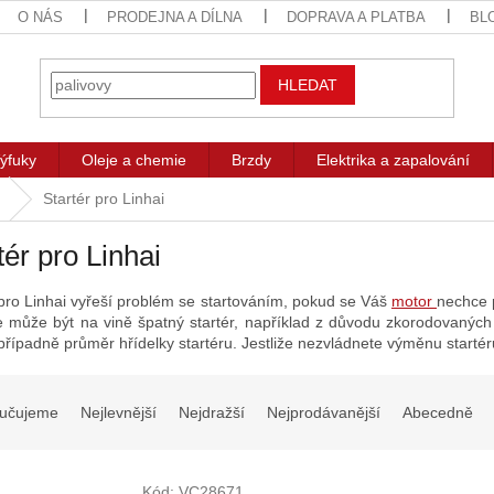
O NÁS
PRODEJNA A DÍLNA
DOPRAVA A PLATBA
BL
HLEDAT
ýfuky
Oleje a chemie
Brzdy
Elektrika a zapalování
Startér pro Linhai
tér pro Linhai
 pro Linhai vyřeší problém se startováním, pokud se Váš
motor
nechce p
e může být na vině špatný startér, například z důvodu zkorodovaných 
případně průměr hřídelky startéru. Jestliže nezvládnete výměnu start
učujeme
Nejlevnější
Nejdražší
Nejprodávanější
Abecedně
Kód:
VC28671