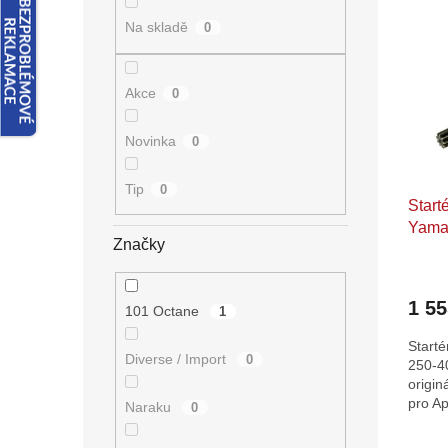
n
ý
í
e
Na skladě
0
p
p
l
i
r
s
o
Akce
0
p
d
r
u
o
Novinka
k
0
d
t
u
ů
Tip
0
Start
k
Yama
t
Značky
ů
1 5
101 Octane
1
Start
Diverse / Import
0
250-4
origin
pro Ap
Naraku
0
Benell