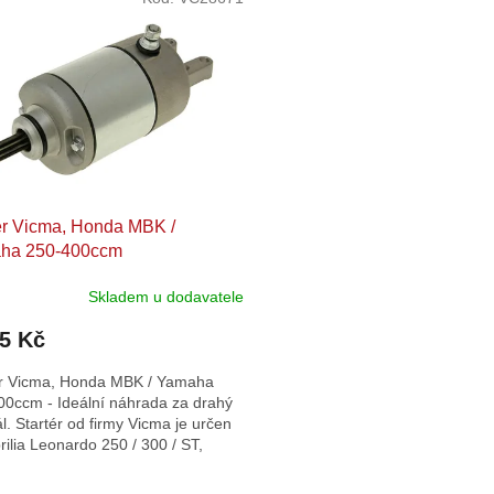
ér Vicma, Honda MBK /
ha 250-400ccm
Skladem u dodavatele
55 Kč
ér Vicma, Honda MBK / Yamaha
00ccm - Ideální náhrada za drahý
ál. Startér od firmy Vicma je určen
rilia Leonardo 250 / 300 / ST,
i Velvet 250,...