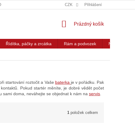
OG
KONTAKT
CZK
Přihlášení
NÁKUPNÍ
Prázdný košík
KOŠÍK
Řídítka, páčky a zrcátka
Rám a podvozek
Nářadí a přís
ři startování roztočit a Vaše
baterka
je v pořádku. Pak
kontaktů. Pokud startér měníte, je dobré vědět počet
éru sami doma, neváhejte se objednat k nám na
servis
.
1
položek celkem