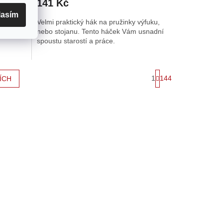
141 Kč
produktu
je
lasím
nitého
Velmi praktický hák na pružinky výfuku,
4,7
 úhlové
nebo stojanu. Tento háček Vám usnadní
z
spoustu starostí a práce.
5
hvězdiček.
S
1
144
ÍCH
t
r
á
n
k
o
v
á
n
í