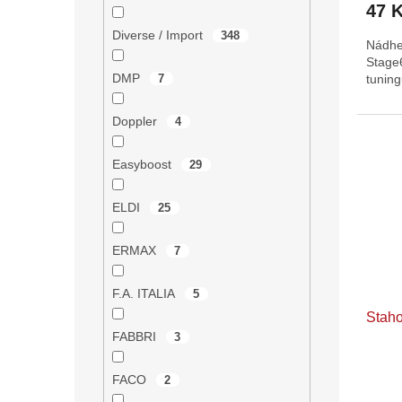
47 
Diverse / Import
348
Nádhe
Stage
DMP
tunin
7
Doppler
4
Easyboost
29
ELDI
25
ERMAX
7
F.A. ITALIA
5
Staho
FABBRI
3
FACO
2