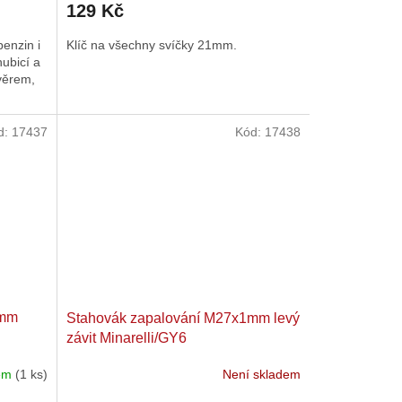
129 Kč
benzin i
Klíč na všechny svíčky 21mm.
ubicí a
věrem,
d:
17437
Kód:
17438
1mm
Stahovák zapalování M27x1mm levý
závit Minarelli/GY6
dem
(1 ks)
Není skladem