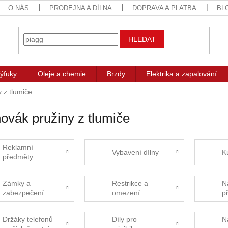
O NÁS
PRODEJNA A DÍLNA
DOPRAVA A PLATBA
BL
HLEDAT
ýfuky
Oleje a chemie
Brzdy
Elektrika a zapalování
 z tlumiče
ovák pružiny z tlumiče
Reklamní
Vybavení dílny
K
předměty
Zámky a
Restrikce a
N
zabezpečení
omezení
p
Držáky telefonů
Díly pro
N