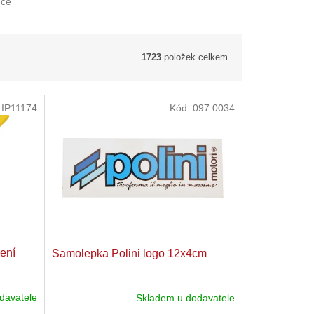
uce
1723
položek celkem
:
IP11174
Kód:
097.0034
žení
Samolepka Polini logo 12x4cm
davatele
Skladem u dodavatele