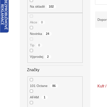
n
e
Na skladě
102
l
Ř
a
Dopor
Akce
0
z
e
Novinka
24
V
n
ý
í
p
p
Tip
0
i
r
s
o
Výprodej
2
p
d
r
u
Značky
o
k
d
t
u
ů
101 Octane
86
Kufr /
k
t
ů
AFAM
1