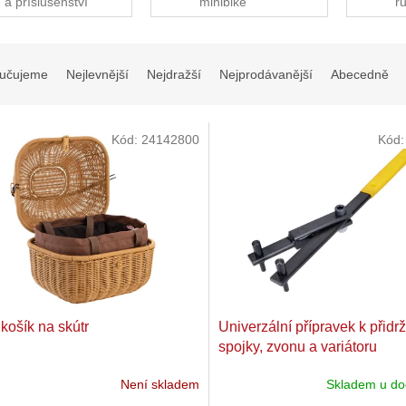
a příslušenství
minibike
r
učujeme
Nejlevnější
Nejdražší
Nejprodávanější
Abecedně
Kód:
24142800
Kód
 košík na skútr
Univerzální přípravek k přidr
spojky, zvonu a variátoru
Není skladem
Skladem u do
Průměrné
hodnocení