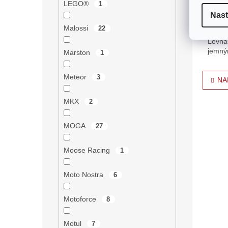
159
LEGO®
1
Nast
Výstru
Malossi
22
karbur
Levná 
jemný
Marston
1
může l
O
Meteor
3
NA
v
l
MKX
2
á
d
a
MOGA
27
c
í
Moose Racing
1
p
r
v
Moto Nostra
6
k
y
Motoforce
8
v
ý
p
Motul
7