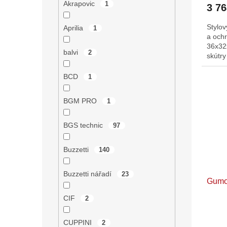
Akrapovic
1
3 7
Stylov
Aprilia
1
a och
36x32
balvi
2
skútr
BCD
1
BGM PRO
1
BGS technic
97
Buzzetti
140
Buzzetti nářadí
23
Gumo
CIF
2
CUPPINI
2