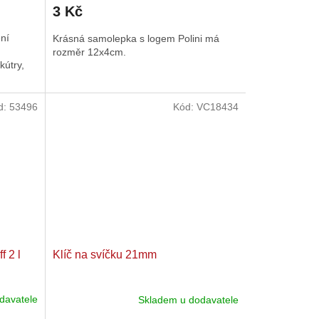
3 Kč
ení
Krásná samolepka s logem Polini má
rozměr 12x4cm.
kútry,
d:
53496
Kód:
VC18434
f 2 l
Klíč na svíčku 21mm
davatele
Skladem u dodavatele