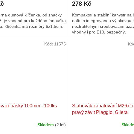
Kč
278 Kč
rná gumová klíčenka, od značky
Kompaktní a stabilní kanystr na 
6, je vhodná pro každého fanouška
naftu s integrovanou výtokovou h
gu. Klíčenka má rozměry 6x1,5cm.
neztratitelným šroubovacím uzá
vhodný i pro E10, bezpečný.
Kód:
11575
Kó
vací pásky 100mm - 100ks
Stahovák zapalování M26x
pravý závit Piaggio, Gilera
Skladem
(2 ks)
Skla
Průměrné
hodnocení