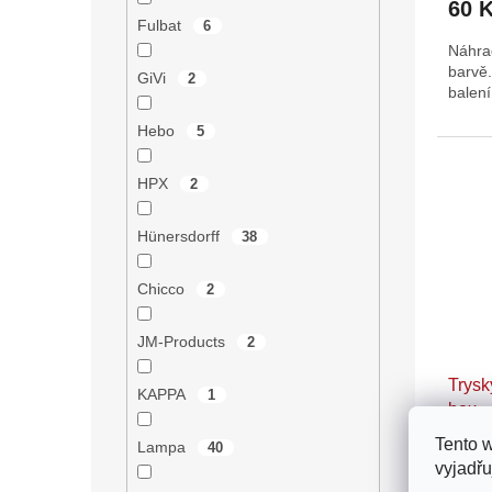
60 
Fulbat
6
Náhrad
barvě
GiVi
2
balení
Hebo
5
HPX
2
Hünersdorff
38
Chicco
2
JM-Products
2
Trysk
KAPPA
1
box
Tento 
Lampa
40
vyjadřu