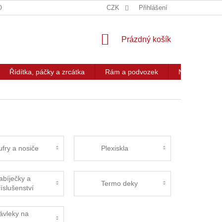
OG
KONTAKT
CZK
Přihlášení
NÁKUPNÍ
Prázdný košík
KOŠÍK
Řídítka, páčky a zrcátka
Rám a podvozek
Nářadí a přís
ufry a nosiče
Plexiskla
abíječky a
Termo deky
říslušenství
ávleky na