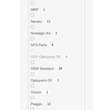
i
s
MRP
u
1
Naraku
13
Nostalgic Art
3
NTS Parts
4
ODF-Opticparts DF
0
OEM Standard
24
Opticparts DF
1
Osram
1
Piaggio
12