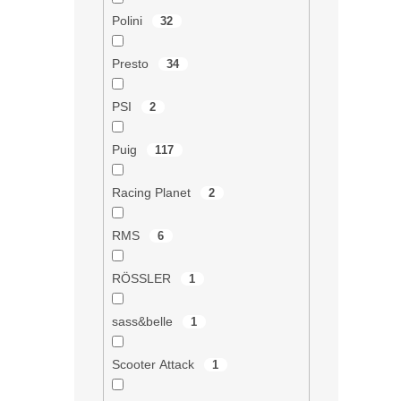
Polini
32
Presto
34
PSI
2
Puig
117
Racing Planet
2
RMS
6
RÖSSLER
1
sass&belle
1
Scooter Attack
1