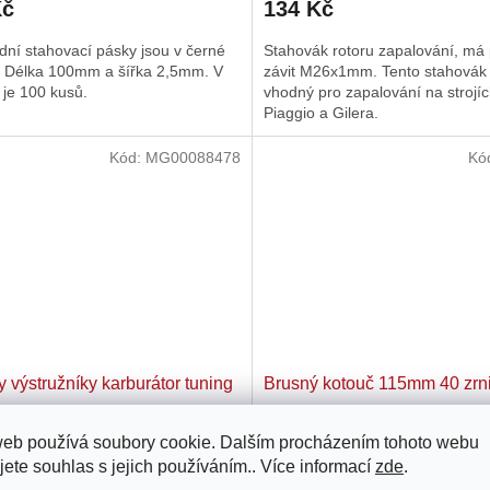
Kč
134 Kč
produktu
je
ní stahovací pásky jsou v černé
Stahovák rotoru zapalování, má
4,0
. Délka 100mm a šířka 2,5mm. V
závit M26x1mm. Tento stahovák 
z
 je 100 kusů.
vhodný pro zapalování na strojí
5
Piaggio a Gilera.
hvězdiček.
Kód:
MG00088478
Kó
y výstružníky karburátor tuning
Brusný kotouč 115mm 40 zrni
web používá soubory cookie. Dalším procházením tohoto webu
Skladem u dodavatele
Skla
jete souhlas s jejich používáním.. Více informací
zde
.