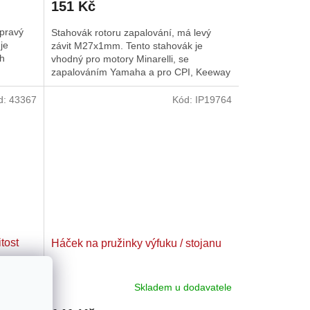
151 Kč
 pravý
Stahovák rotoru zapalování, má levý
je
závit M27x1mm. Tento stahovák je
ch
vhodný pro motory Minarelli, se
zapalováním Yamaha a pro CPI, Keeway
a další čínské 2T repliky motoru...
d:
43367
Kód:
IP19764
tost
Háček na pružinky výfuku / stojanu
dem
(1 ks)
Skladem u dodavatele
Průměrné
hodnocení