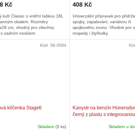
68 Kč
408 Kč
produktu
je
ý kufr Classic s vnitřní taškou 18L
Univerzální přípravek pro přidrž
4,0
ranným obalem. Rozměry
spojky, zapalování, variátoru či
z
x28 cm, vhodný pro všechny
spojkového zvonu. Vhodné pro s
5
y s zadním nosičem.
mopedy i čtyřkolky.
hvězdiček.
Kód:
S6-0584
Kó
vá klíčenka Stage6
Kanystr na benzín Hünersdorf
černý z plastu s integrovanou
nálevkou
Skladem
(5 ks)
Skladem u do