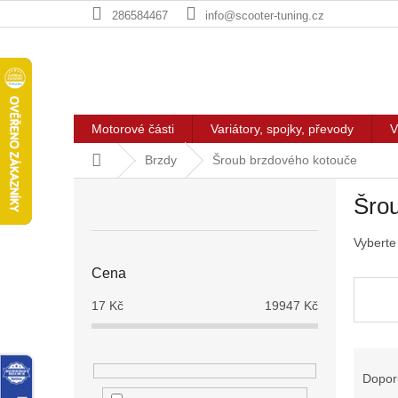
Přejít
286584467
info@scooter-tuning.cz
na
obsah
Motorové části
Variátory, spojky, převody
V
Domů
Brzdy
Šroub brzdového kotouče
P
Šro
o
s
Vyberte
t
r
Cena
a
n
17
Kč
19947
Kč
n
í
Ř
p
a
Dopor
a
z