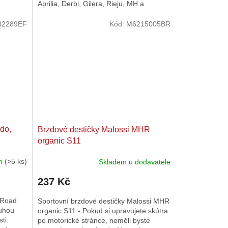
Aprilia, Derbi, Gilera, Rieju, MH a
hvězdiček.
Yamaha.
B2289EF
Kód:
M6215005BR
do,
Brzdové destičky Malossi MHR
organic S11
em
(>5 ks)
Skladem u dodavatele
237 Kč
 Road
Sportovní brzdové destičky Malossi MHR
ouhou
organic S11 - Pokud si upravujete skútra
ti.
po motorické stránce, neměli byste