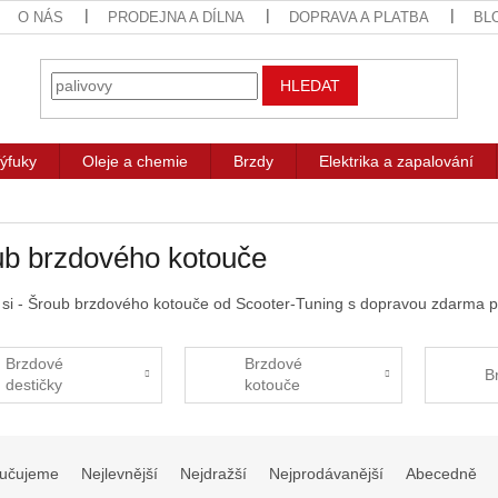
O NÁS
PRODEJNA A DÍLNA
DOPRAVA A PLATBA
BL
HLEDAT
ýfuky
Oleje a chemie
Brzdy
Elektrika a zapalování
ub brzdového kotouče
 si - Šroub brzdového kotouče od Scooter-Tuning s dopravou zdarma p
Brzdové
Brzdové
B
destičky
kotouče
učujeme
Nejlevnější
Nejdražší
Nejprodávanější
Abecedně