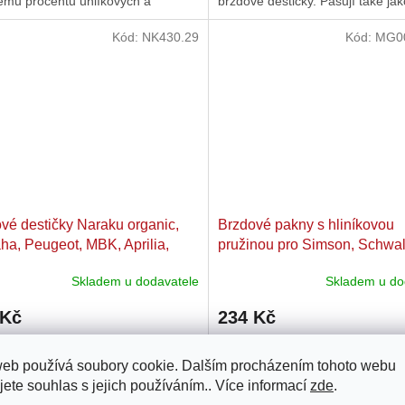
ému procentu uhlíkových a
brzdové destičky. Pasují také ja
ch vláken spolu se...
destičky na nové PCX 125 od rok
Kód:
NK430.29
Kód:
MG0
vé destičky Naraku organic,
Brzdové pakny s hliníkovou
a, Peugeot, MBK, Aprilia,
pružinou pro Simson, Schwa
KR51/1, KR51/2, S50, S51, 
Skladem u dodavatele
Skladem u do
S53, S83, SR4-2, SR4-3, SR
SR50, SR80
 Kč
234 Kč
vé destičky od Naraku ve
Sada brzdových paken s pružin
web používá soubory cookie. Dalším procházením tohoto webu
rdní směsi organic, která je velmi
vhodná pro Simson Schwalbe a
jete souhlas s jejich používáním.. Více informací
zde
.
á směsi co mají originální
KR51, S50, S51, S70, S53, S83,
é destičky.
SR80 a další.