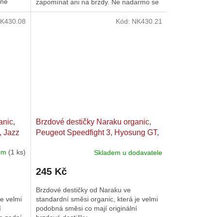
rné
zapomínat ani na brzdy. Ne nadarmo se
říká: Co neubrzdíš to...
K430.08
Kód:
NK430.21
anic,
Brzdové destičky Naraku organic,
, Jazz
Peugeot Speedfight 3, Hyosung GT,
Adly, SYM
dem
(1 ks)
Skladem u dodavatele
245 Kč
Brzdové destičky od Naraku ve
je velmi
standardní směsi organic, která je velmi
í
podobná směsi co mají originální