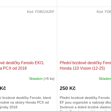
ček.
hvězdiček.
Kód:
FDB2242EF
Kód:
FD
vé destičky Ferodo EKO,
Přední brzdové destičky Fero
a PCX od 2018
Honda 110 Vision (12-25)
Skladem
(>5 ks)
Sklad
 Kč
250 Kč
ní brzdové destičky Ferodo, které
Přední brzdové destičky Ferodo
vhodné na skútry Honda PCX od
EF jsou organické a nabízejí dl
výroby 2018.
životnost a dobré brzdné vlastnos