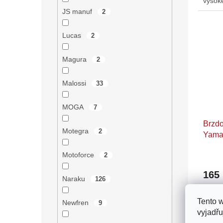
vysok
kovový
JS manuf
2
Lucas
2
Magura
2
Malossi
33
MOGA
7
Brzdo
Motegra
2
Yamah
Atala
Motoforce
2
165
Naraku
126
Brzdo
Tento 
Newfren
standa
9
vyjadřu
podobn
brzdov