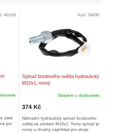
d:
40338
Kód:
34696
lní
Spínač brzdového světla hydraulický
M10x1, rovný
davatele
Skladem u dodavatele
Průměrné
hodnocení
374 Kč
produktu
je
e zlaté
Náhradní hydraulický spínač brzdového
5,0
ná pro
světla se závitem M10x1. Tento spínač je
z
rovný a vhodný například pro stroje
5