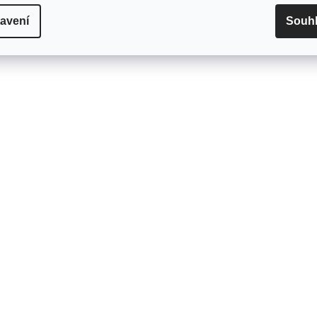
avení
Souh
HORU
NAČÍST 12 DALŠ