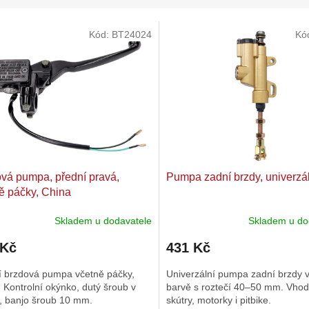
Kód:
BT24024
Kó
vá pumpa, přední pravá,
Pumpa zadní brzdy, univerzá
ě páčky, China
Skladem u dodavatele
Skladem u do
rné
Průměrné
cení
hodnocení
 Kč
431 Kč
ktu
produktu
je
í brzdová pumpa včetně páčky,
Univerzální pumpa zadní brzdy v
4,5
 Kontrolní okýnko, dutý šroub v
barvě s roztečí 40–50 mm. Vhod
z
í, banjo šroub 10 mm.
skútry, motorky i pitbike.
5