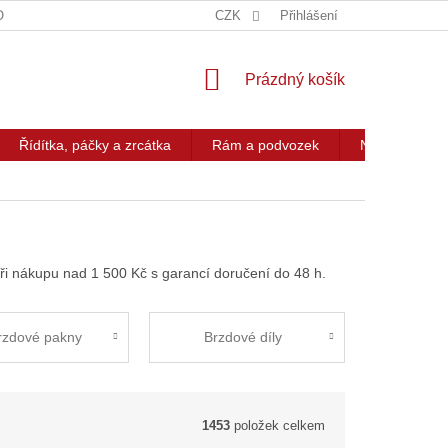
OG
KONTAKT
CZK
Přihlášení
NÁKUPNÍ
Prázdný košík
KOŠÍK
Řídítka, páčky a zrcátka
Rám a podvozek
Nářadí a přís
ři nákupu nad 1 500 Kč s garancí doručení do 48 h.
rzdové pakny
Brzdové díly
1453
položek celkem