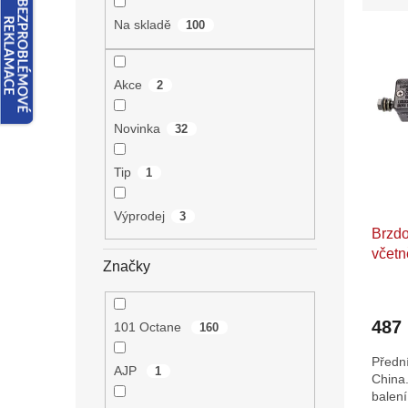
n
e
e
Na skladě
100
V
n
l
ý
í
p
p
Akce
2
i
r
s
o
Novinka
32
p
d
r
u
Tip
1
o
k
d
t
u
Výprodej
ů
3
Brzdo
k
včetn
t
Značky
ů
Průmě
hodno
487
101 Octane
160
produ
je
Předn
5,0
AJP
1
China.
z
balen
5