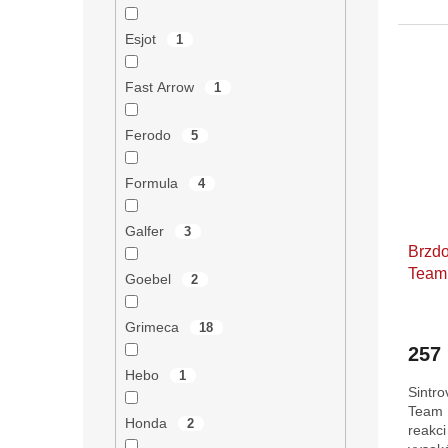
Esjot
1
Fast Arrow
1
Ferodo
5
Formula
4
Galfer
3
Brzdo
Team 
Goebel
2
Runne
Grimeca
18
257
Hebo
1
Sintr
Team I
Honda
2
reakci