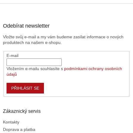
Z
á
p
a
Odebírat newsletter
t
Vložte svůj e-mail a my vám budeme zasílat informace o nových
í
produktech na našem e-shopu.
E-mail
Vložením e-mailu souhlasíte s
podmínkami ochrany osobních
údajů
PŘIHLÁSIT SE
Zákaznický servis
Kontakty
Doprava a platba