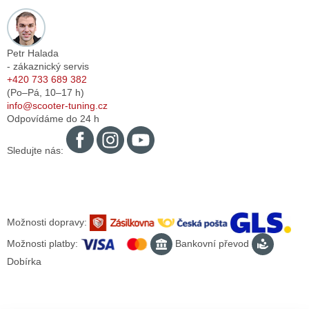
Petr Halada
- zákaznický servis
+420 733 689 382
(Po–Pá,
10–17
h)
info@scooter-tuning.cz
Odpovídáme do 24 h
Sledujte nás:
Možnosti dopravy:
Možnosti platby:
Bankovní převod
Dobírka