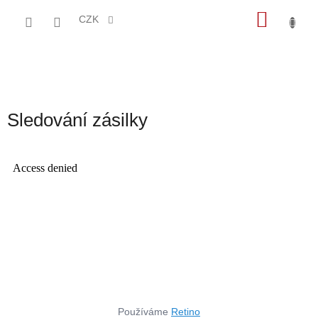
Přejít
NÁKU
na
CZK
obsah
KOŠÍK
Sledování zásilky
Používáme
Retino