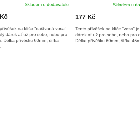
Skladem u dodavatele
Skladem u do
 Kč
177 Kč
přívěšek na klíče "naštvaná vosa"
Tento přívěšek na klíče "vosa" je
ělý dárek ať už pro sebe, nebo pro
dárek ať už pro sebe, nebo pro o
í. Délka přívěšku 60mm, šířka
Délka přívěšku 60mm, šířka 45
.