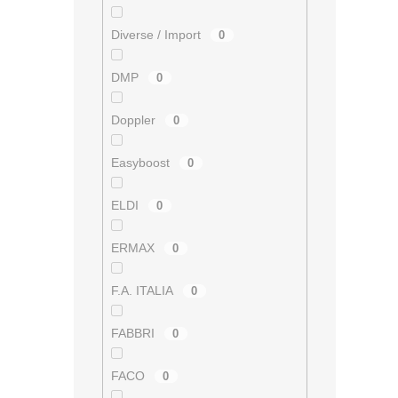
ý
p
Diverse / Import
0
i
s
DMP
u
0
Doppler
0
Easyboost
0
ELDI
0
ERMAX
0
F.A. ITALIA
0
FABBRI
0
FACO
0