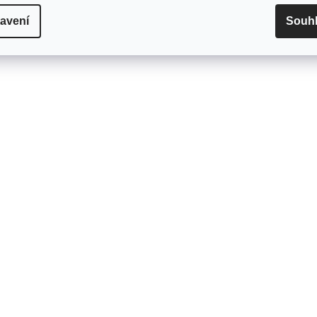
avení
Souh