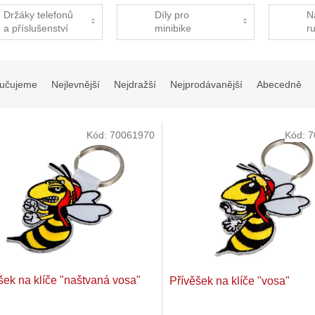
Držáky telefonů
Díly pro
N
a příslušenství
minibike
r
učujeme
Nejlevnější
Nejdražší
Nejprodávanější
Abecedně
Kód:
70061970
Kód:
7
šek na klíče "naštvaná vosa"
Přívěšek na klíče "vosa"