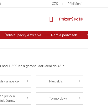
OG
KONTAKT
CZK
Přihlášení
NÁKUPNÍ
Prázdný košík
KOŠÍK
Řídítka, páčky a zrcátka
Rám a podvozek
Nářadí a přís
u nad 1 500 Kč s garancí doručení do 48 h.
ufry a nosiče
Plexiskla
abíječky a
Termo deky
říslušenství