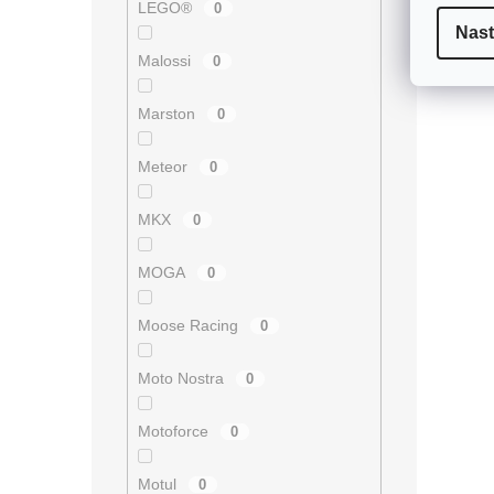
LEGO®
0
Nast
Malossi
0
Marston
0
Meteor
0
MKX
0
MOGA
0
Moose Racing
0
Moto Nostra
0
Motoforce
0
Motul
0