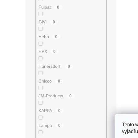
Fulbat
0
GiVi
0
Hebo
0
HPX
0
Hünersdorff
0
Chicco
0
JM-Products
0
KAPPA
0
Tento 
Lampa
0
vyjadřu