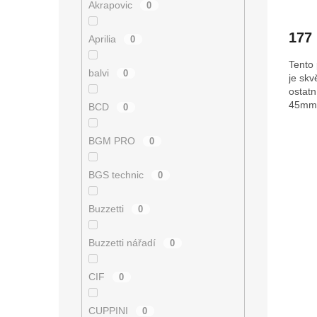
Akrapovic
0
177
Aprilia
0
Tento 
balvi
0
je skv
ostatn
45mm
BCD
0
O
BGM PRO
0
v
l
BGS technic
0
á
d
a
Buzzetti
0
c
í
Buzzetti nářadí
0
p
r
v
CIF
0
k
y
CUPPINI
0
v