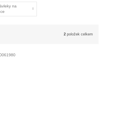
ávleky na
uce
2
položek celkem
0061980