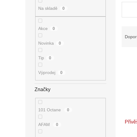
n
e
Na skladě
0
l
Akce
Ř
0
a
Dopor
z
Novinka
0
e
V
n
Tip
0
ý
í
p
p
Výprodej
0
i
r
s
o
p
d
Značky
r
u
o
k
d
t
101 Octane
0
u
ů
Přívě
k
AFAM
0
t
ů