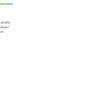
davatele
 skvělý
statní.
mm.