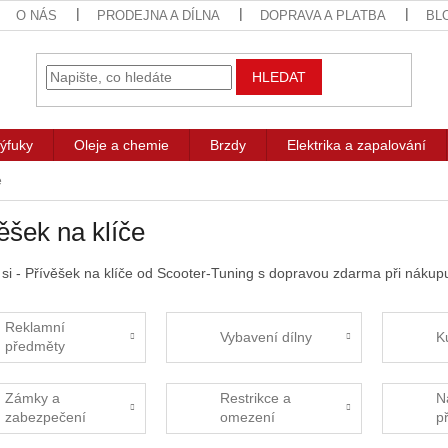
O NÁS
PRODEJNA A DÍLNA
DOPRAVA A PLATBA
BL
HLEDAT
ýfuky
Oleje a chemie
Brzdy
Elektrika a zapalování
e
ěšek na klíče
 si - Přívěšek na klíče od Scooter-Tuning s dopravou zdarma při nákup
Reklamní
Vybavení dílny
K
předměty
Zámky a
Restrikce a
N
zabezpečení
omezení
p