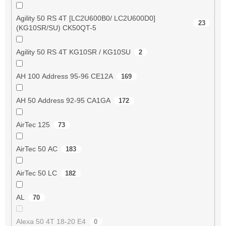
Agility 50 RS 4T [LC2U600B0/ LC2U600D0]
23
(KG10SR/SU) CK50QT-5
Agility 50 RS 4T KG10SR / KG10SU
2
AH 100 Address 95-96 CE12A
169
AH 50 Address 92-95 CA1GA
172
AirTec 125
73
AirTec 50 AC
183
AirTec 50 LC
182
AL
70
Alexa 50 4T 18-20 E4
0