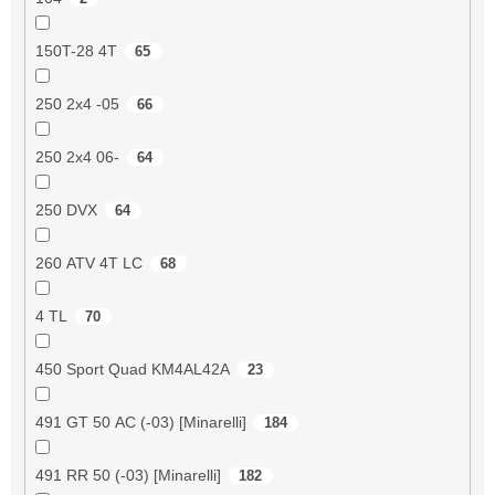
150T-28 4T
65
250 2x4 -05
66
250 2x4 06-
64
250 DVX
64
260 ATV 4T LC
68
4 TL
70
450 Sport Quad KM4AL42A
23
491 GT 50 AC (-03) [Minarelli]
184
491 RR 50 (-03) [Minarelli]
182