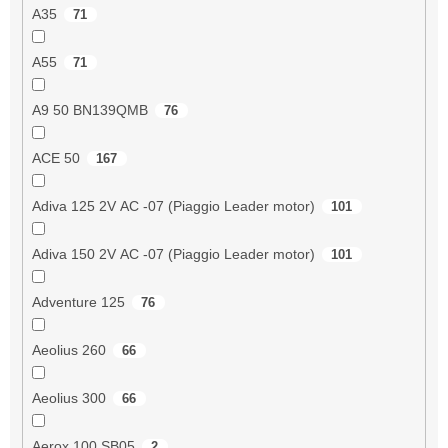
A35
71
A55
71
A9 50 BN139QMB
76
ACE 50
167
Adiva 125 2V AC -07 (Piaggio Leader motor)
101
Adiva 150 2V AC -07 (Piaggio Leader motor)
101
Adventure 125
76
Aeolius 260
66
Aeolius 300
66
Aerox 100 SB05
2