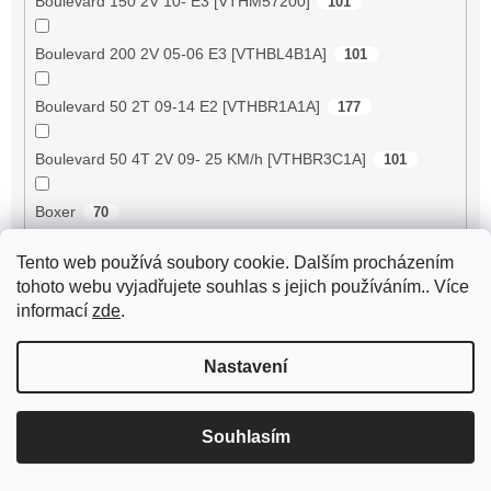
Boulevard 150 2V 10- E3 [VTHM57200]
101
Boulevard 200 2V 05-06 E3 [VTHBL4B1A]
101
Boulevard 50 2T 09-14 E2 [VTHBR1A1A]
177
Boulevard 50 4T 2V 09- 25 KM/h [VTHBR3C1A]
101
Boxer
70
Tento web používá soubory cookie. Dalším procházením
Bravo
71
tohoto webu vyjadřujete souhlas s jejich používáním.. Více
informací
zde
.
Breeze 125 ZN125T-D
76
Nastavení
Breeze 50 4RC
2
Breeze 50 4T JSD50QT-13
25
Souhlasím
BT125T-12C1 B010
65