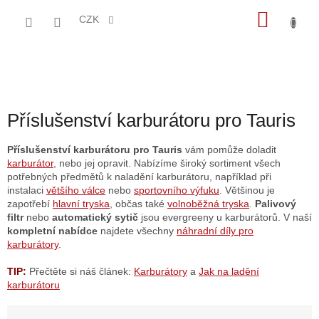
Přejít
NÁKU
na
CZK
obsah
KOŠÍK
Příslušenství karburátoru pro Tauris
Příslušenství karburátoru pro Tauris
vám pomůže doladit
karburátor
, nebo jej opravit. Nabízíme široký sortiment všech
potřebných předmětů k naladění karburátoru, například při
instalaci
většího válce
nebo
sportovního výfuku
. Většinou je
zapotřebí
hlavní tryska
, občas také
volnoběžná tryska
.
Palivový
filtr
nebo
automatický sytič
jsou evergreeny u karburátorů. V naší
kompletní nabídce
najdete všechny
náhradní díly pro
karburátory
.
TIP:
Přečtěte si náš článek:
Karburátory
a
Jak na ladění
karburátoru
Ř