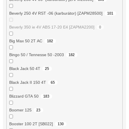
Beverly 250 4V RST -06 (karburátor) [ZAPM28500]
101
Beverly 350 ie 4V ABS 17-20 E4 [ZAPMA2200]
0
Big Max 50 2T AC
182
Bingo 50 / Tennesse 50 -2003
182
Black Jack 50 4T
25
Black Jack II 150 4T
65
Blizzard GTA 50
183
Boomer 125
23
Booster 100 2T [SB022]
130