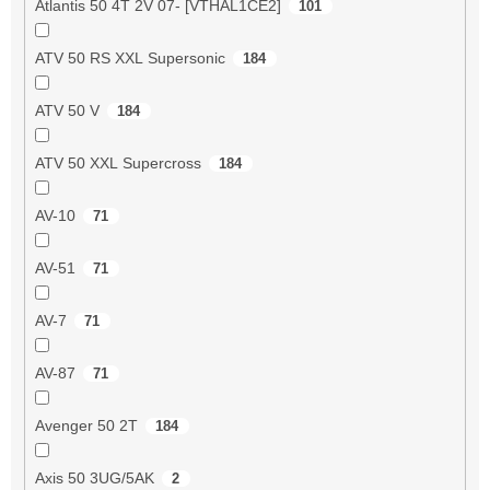
Atlantis 50 4T 2V 07- [VTHAL1CE2]
101
ATV 50 RS XXL Supersonic
184
ATV 50 V
184
ATV 50 XXL Supercross
184
AV-10
71
AV-51
71
AV-7
71
AV-87
71
Avenger 50 2T
184
Axis 50 3UG/5AK
2