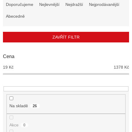
a
Doporučujeme
Nejlevnější
Nejdražší
Nejprodávanější
z
e
Abecedně
n
í
p
ZAVŘÍT FILTR
r
o
d
Cena
u
19
Kč
1378
Kč
k
t
ů
Na skladě
26
Akce
0