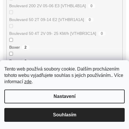
Boulevard 200 2V 05-06 E3 [VTHBL4B1A]
0
Boulevard 50 2T 09-14 E2 [VTHBR1A1A]
0
Boulevard 50 4T 2V 09- 25 KM/h [VTHBR3C1A]
0
Boxer
2
Bravo
2
Tento web používá soubory cookie. Dalším procházením
Breeze 125 ZN125T-D
2
tohoto webu vyjadřujete souhlas s jejich používáním.. Více
informací
zde
.
Breeze 50 4RC
2
Nastavení
Breeze 50 4T JSD50QT-13
2
Souhlasím
BT125T-12C1 B010
2