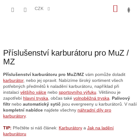
Přejít
NÁKU
na
CZK
obsah
KOŠÍK
Příslušenství karburátoru pro MuZ /
MZ
Příslušenství karburátoru pro MuZ/MZ
vám pomůže doladit
karburátor
, nebo jej opravit. Nabízíme široký sortiment všech
potřebných předmětů k naladění karburátoru, například při
instalaci
většího válce
nebo
sportovního výfuku
. Většinou je
zapotřebí
hlavní tryska
, občas také
volnoběžná tryska
.
Palivový
filtr
nebo
automatický sytič
jsou evergreeny u karburátorů. V naší
kompletní nabídce
najdete všechny
náhradní díly pro
karburátory
.
TIP:
Přečtěte si náš článek:
Karburátory
a
Jak na ladění
karburátoru