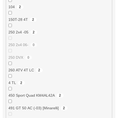
104
2
150T-28 4T
2
250 2x4 -05
2
250 2x4 06-
0
250 DVX
0
260 ATV 4T LC
2
4 TL
2
450 Sport Quad KM4AL42A
2
491 GT 50 AC (-03) [Minarelli]
2