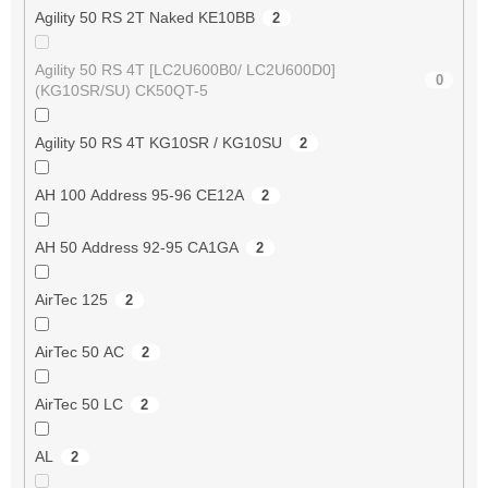
Agility 50 RS 2T Naked KE10BB
2
Agility 50 RS 4T [LC2U600B0/ LC2U600D0]
0
(KG10SR/SU) CK50QT-5
Agility 50 RS 4T KG10SR / KG10SU
2
AH 100 Address 95-96 CE12A
2
AH 50 Address 92-95 CA1GA
2
AirTec 125
2
AirTec 50 AC
2
AirTec 50 LC
2
AL
2