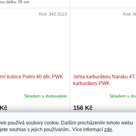
vou délku 39 cm.
Kód:
342.0113
Kód:
N
ní trubice Polini 40 děr, PWK
Jehla karburátoru Naraku 4T,
karburátory PWK
Skladem u dodavatele
Skladem u do
 Kč
156 Kč
í trubice Polini (40 děr) je vhodná
Jehla karburátoru Naraku 4T, pr
web používá soubory cookie. Dalším procházením tohoto webu
WK karburátory s plochým
karburátory PWK - Náhradní 4T j
jete souhlas s jejich používáním.. Více informací
zde
.
tkem.
karburátory PWK od Naraku. Typ 