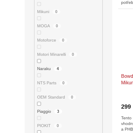
potřeb
směs j
Mikuni
0
MOGA
0
Motoforce
0
Motori Minarelli
0
Naraku
4
Bowde
Mikun
NTS Parts
0
OEM Standard
0
299
Piaggio
3
Tento 
vhodný
PIOKIT
0
a PHB