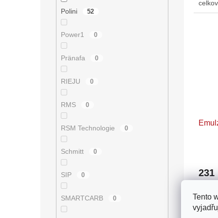
celko
Polini
52
Power1
0
Pränafa
0
RIEJU
0
RMS
0
Emulz
RSM Technologie
0
Schmitt
0
231
SIP
0
Emulzn
Tento 
SMARTCARB
0
pro P
vyjadřu
šoupá