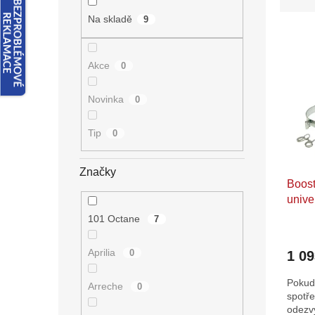
z
n
e
e
Na skladě
9
V
n
l
ý
í
p
p
Akce
0
i
r
s
o
Novinka
0
p
d
r
u
Tip
0
o
k
d
t
u
ů
Značky
Boost
k
unive
t
ů
101 Octane
7
Aprilia
0
1 0
Pokud 
Arreche
0
spotře
odezvy