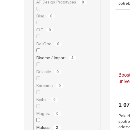
AT Design Prototypes
0
potřeb
směs j
Bing
0
CIF
0
DellOrto
0
Diverse / Import
4
Drilastic
0
Boost
unive
Karcoma
0
Keihin
0
1 0
Magura
0
Pokud 
spotře
odezvy
Malossi
2