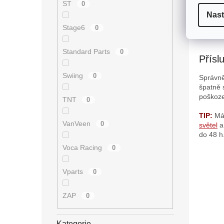
ST
0
Nast
O
Stage6
0
NA
v
l
Standard Parts
0
á
Přísl
d
a
Swiing
0
Správně
c
špatně 
í
poškoz
TNT
p
0
r
TIP:
Má
v
VanVeen
0
světel
k
do 48 h
y
v
Voca Racing
0
ý
p
Vparts
0
i
s
u
ZAP
0
Kategorie