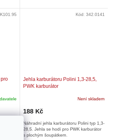
K101.95
Kód:
342.0141
 pro
Jehla karburátoru Polini 1,3-28,5,
PWK karburátor
davatele
Není skladem
188 Kč
o
Náhradní jehla karburátoru Polini typ 1,3-
ehla pro
28,5. Jehla se hodí pro PWK karburátor
jehly je
s plochým šoupátkem.