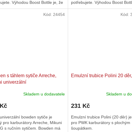
ujete. Výhodou Boost Bottle je, že
potřebujete. Výhodou Boost Bottl
iž není...
směs již není...
Kód:
24454
Kód:
n s táhlem sytiče Arreche,
Emulzní trubice Polini 20 dě
i univerzální
Skladem u dodavatele
Skladem u do
 Kč
231 Kč
univerzální bowden sytiče je
Emulzní trubice Polini (20 děr) j
 pro karburátory Arreche, Mikuni
pro PWK karburátory s plochým
G s ručním sytičem. Bowden má
šoupátkem.