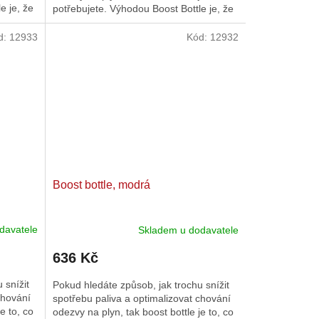
e je, že
potřebujete. Výhodou Boost Bottle je, že
směs již není...
d:
12933
Kód:
12932
Boost bottle, modrá
davatele
Skladem u dodavatele
636 Kč
 snížit
Pokud hledáte způsob, jak trochu snížit
chování
spotřebu paliva a optimalizovat chování
e to, co
odezvy na plyn, tak boost bottle je to, co