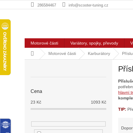
Přejít
286584467
info@scooter-tuning.cz
na
obsah
Motorové části
Variátory, spojky, převody
V
Domů
Motorové části
Karburátory
Přísl
P
Přís
o
s
Přísluš
t
potřebn
r
Cena
hlavní t
a
komple
n
23
Kč
1093
Kč
n
TIP:
Př
í
Ř
p
a
a
Dopor