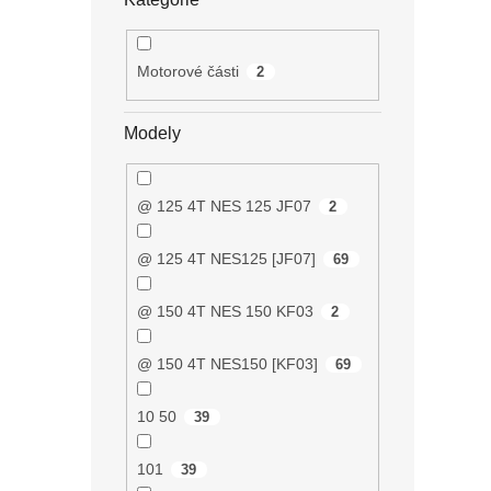
Motorové části
2
Modely
@ 125 4T NES 125 JF07
2
@ 125 4T NES125 [JF07]
69
@ 150 4T NES 150 KF03
2
@ 150 4T NES150 [KF03]
69
10 50
39
101
39