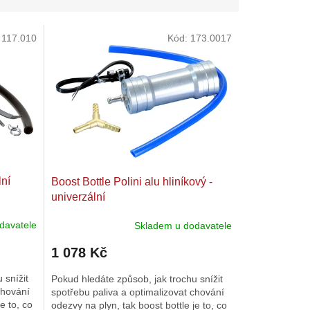
:
117.010
Kód:
173.0017
lní
Boost Bottle Polini alu hliníkový -
univerzální
davatele
Skladem u dodavatele
1 078 Kč
 snížit
Pokud hledáte způsob, jak trochu snížit
chování
spotřebu paliva a optimalizovat chování
e to, co
odezvy na plyn, tak boost bottle je to, co