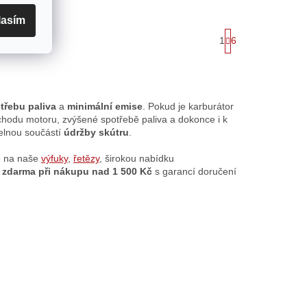
lasím
S
1
6
ŠÍCH
t
r
á
n
k
o
třebu paliva
a
minimální emise
. Pokud je karburátor
v
hodu motoru, zvýšené spotřebě paliva a dokonce i k
á
elnou součástí
údržby skútru
.
n
í
e na naše
výfuky
,
řetězy
, širokou nabídku
 zdarma při nákupu nad 1 500 Kč
s garancí doručení