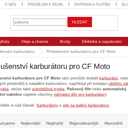
O NÁS
PRODEJNA A DÍLNA
DOPRAVA A PLATBA
BL
HLEDAT
ýfuky
Oleje a chemie
Brzdy
Elektrika a zapalování
ušenství karburátoru
Příslušenství karburátoru pro CF Moto
lušenství karburátoru pro CF Moto
enství karburátoru pro CF Moto
vám pomůže doladit
karburátor
, neb
ých předmětů k naladění karburátoru, například při instalaci
většího vá
ryska
, občas také
volnoběžná tryska
.
Palivový filtr
nebo
automatický 
tní nabídce
najdete všechny
náhradní díly pro karburátory
.
ečtěte si náš článek:
Karburátory
a
Jak na ladění karburátoru
učujeme
Nejlevnější
Nejdražší
Nejprodávanější
Abecedně