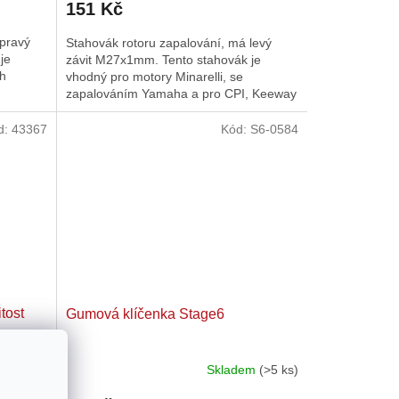
151 Kč
 pravý
Stahovák rotoru zapalování, má levý
je
závit M27x1mm. Tento stahovák je
ch
vhodný pro motory Minarelli, se
zapalováním Yamaha a pro CPI, Keeway
a další čínské 2T repliky motoru...
d:
43367
Kód:
S6-0584
tost
Gumová klíčenka Stage6
 skladem
Skladem
(>5 ks)