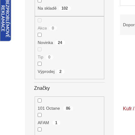
n
e
Na skladě
102
l
Ř
a
Dopor
Akce
0
z
e
Novinka
24
V
n
ý
í
p
p
Tip
0
i
r
s
o
Výprodej
2
p
d
r
u
Značky
o
k
d
t
u
ů
101 Octane
86
Kufr /
k
t
ů
AFAM
1