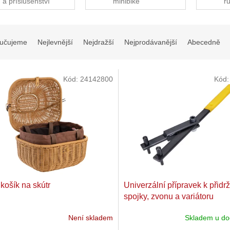
a příslušenství
minibike
r
učujeme
Nejlevnější
Nejdražší
Nejprodávanější
Abecedně
Kód:
24142800
Kód
 košík na skútr
Univerzální přípravek k přidr
spojky, zvonu a variátoru
Není skladem
Skladem u do
Průměrné
hodnocení