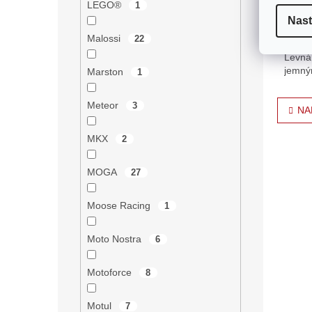
159
LEGO®
1
Nast
Výstru
Malossi
22
karbur
Levná 
jemný
Marston
1
může l
O
Meteor
3
NA
v
l
MKX
2
á
d
a
MOGA
27
c
í
Moose Racing
1
p
r
v
Moto Nostra
6
k
y
Motoforce
8
v
ý
p
Motul
7