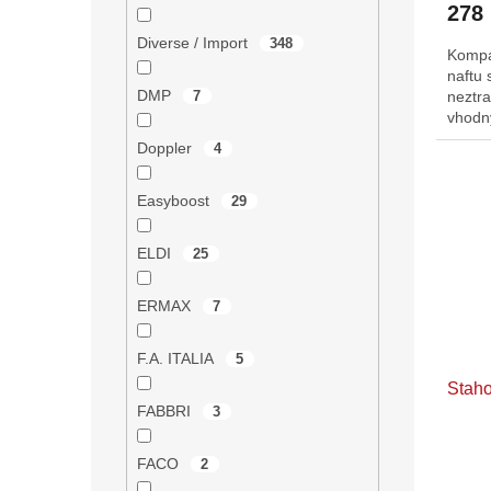
278
Diverse / Import
348
Kompak
naftu 
DMP
neztr
7
vhodný
Doppler
4
Easyboost
29
ELDI
25
ERMAX
7
F.A. ITALIA
5
Staho
FABBRI
3
FACO
2