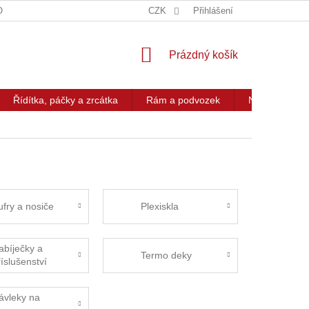
OG
KONTAKT
CZK
Přihlášení
NÁKUPNÍ
Prázdný košík
KOŠÍK
Řídítka, páčky a zrcátka
Rám a podvozek
Nářadí a přís
ufry a nosiče
Plexiskla
abíječky a
Termo deky
říslušenství
ávleky na