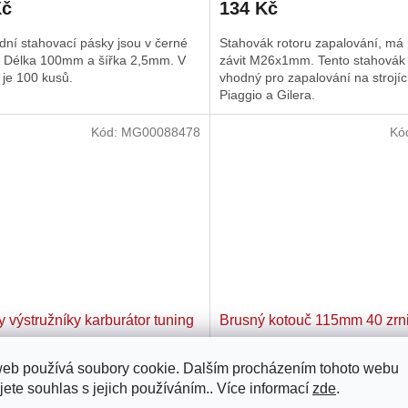
Kč
134 Kč
produktu
je
ní stahovací pásky jsou v černé
Stahovák rotoru zapalování, má
4,0
. Délka 100mm a šířka 2,5mm. V
závit M26x1mm. Tento stahovák 
z
 je 100 kusů.
vhodný pro zapalování na strojí
5
Piaggio a Gilera.
hvězdiček.
Kód:
MG00088478
Kó
y výstružníky karburátor tuning
Brusný kotouč 115mm 40 zrni
web používá soubory cookie. Dalším procházením tohoto webu
Skladem u dodavatele
Není
jete souhlas s jejich používáním.. Více informací
zde
.