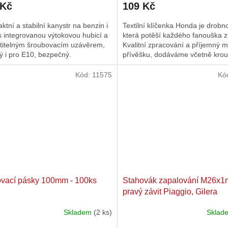
 Kč
109 Kč
tní a stabilní kanystr na benzin i
Textilní klíčenka Honda je drobno
s integrovanou výtokovou hubicí a
která potěší každého fanouška z
atitelným šroubovacím uzávěrem,
Kvalitní zpracování a příjemný m
 i pro E10, bezpečný.
přívěšku, dodáváme včetně krou
Kód:
11575
Kó
vací pásky 100mm - 100ks
Stahovák zapalování M26x
pravý závit Piaggio, Gilera
Skladem
(2 ks)
Skla
Průměrné
hodnocení