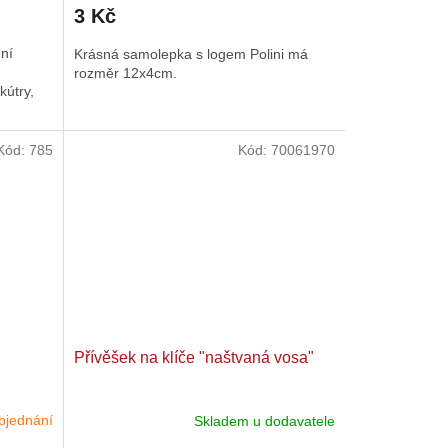
3 Kč
ení
Krásná samolepka s logem Polini má
rozměr 12x4cm.
kútry,
Kód:
785
Kód:
70061970
Přívěšek na klíče "naštvaná vosa"
bjednání
Skladem u dodavatele