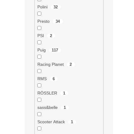
Polini
32
Presto
34
PSI
2
Puig
117
Racing Planet
2
RMS
6
RÖSSLER
1
sass&belle
1
Scooter Attack
1