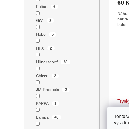
60 
Fulbat
6
Náhrad
barvě
GiVi
2
balení
Hebo
5
HPX
2
Hünersdorff
38
Chicco
2
JM-Products
2
Trysk
KAPPA
1
box
Tento 
Lampa
40
vyjadřu