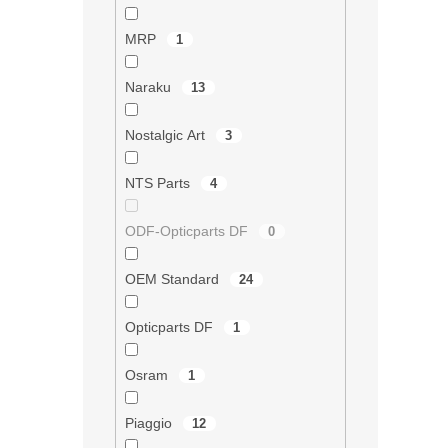
i
s
MRP
1
u
Naraku
13
Nostalgic Art
3
NTS Parts
4
ODF-Opticparts DF
0
OEM Standard
24
Opticparts DF
1
Osram
1
Piaggio
12