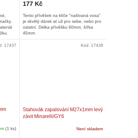
177 Kč
st,
Tento přívěšek na klíče "naštvaná vosa"
načky.
je skvělý dárek ať už pro sebe, nebo pro
ateriál
ostatní. Délka přívěšku 60mm, šířka
žku.
45mm.
d:
17437
Kód:
17438
1mm
Stahovák zapalování M27x1mm levý
závit Minarelli/GY6
dem
(1 ks)
Není skladem