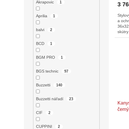
Akrapovic
1
3 7
Stylov
Aprilia
1
a och
36x32
balvi
2
skútr
BCD
1
BGM PRO
1
BGS technic
97
Buzzetti
140
Buzzetti nářadí
23
Kanys
černý
CIF
2
nále
CUPPINI
2