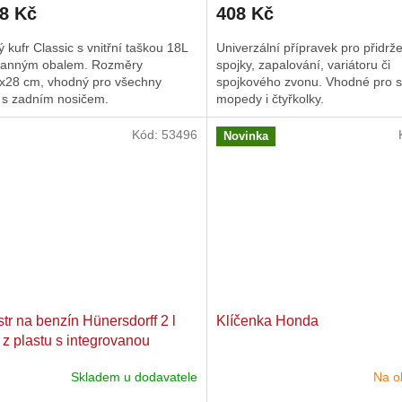
68 Kč
408 Kč
produktu
je
ý kufr Classic s vnitřní taškou 18L
Univerzální přípravek pro přidrž
4,0
ranným obalem. Rozměry
spojky, zapalování, variátoru či
z
x28 cm, vhodný pro všechny
spojkového zvonu. Vhodné pro s
5
y s zadním nosičem.
mopedy i čtyřkolky.
hvězdiček.
Kód:
53496
Novinka
tr na benzín Hünersdorff 2 l
Klíčenka Honda
 z plastu s integrovanou
vkou
Skladem u dodavatele
Na o