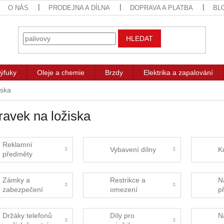
O NÁS
PRODEJNA A DÍLNA
DOPRAVA A PLATBA
BL
HLEDAT
ýfuky
Oleje a chemie
Brzdy
Elektrika a zapalování
iska
ravek na ložiska
Reklamní
Vybavení dílny
K
předměty
Zámky a
Restrikce a
N
zabezpečení
omezení
p
Držáky telefonů
Díly pro
N