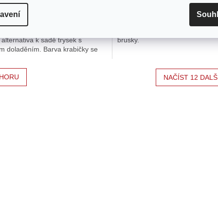
 Kč
74 Kč
avení
Souh
žníky pro zvětšení trysek a ladění
115mm brusný kotouč z oxidu hli
átoru po úpravách výfuku či sání.
se zrnitostí 40 vhodný pro ruční
alternativa k sadě trysek s
brusky.
m doladěním. Barva krabičky se
išit.
HORU
NAČÍST 12 DALŠ