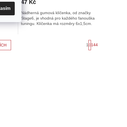
47 Kč
lasím
nitého
Nádherná gumová klíčenka, od značky
 úhlové
Stage6, je vhodná pro každého fanouška
tuningu. Klíčenka má rozměry 6x1,5cm.
S
1
144
ÍCH
t
r
á
n
k
o
v
á
n
í