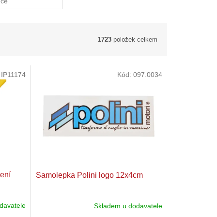
uce
1723
položek celkem
:
IP11174
Kód:
097.0034
žení
Samolepka Polini logo 12x4cm
davatele
Skladem u dodavatele