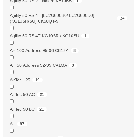
Agility 50 RS 2T Naked KE10BB
1
Agility 50 RS 4T [LC2U600B0/ LC2U600D0]
34
(KG10SR/SU) CK50QT-5
Agility 50 RS 4T KG10SR / KG10SU
1
AH 100 Address 95-96 CE12A
8
AH 50 Address 92-95 CA1GA
9
AirTec 125
19
AirTec 50 AC
21
AirTec 50 LC
21
AL
87