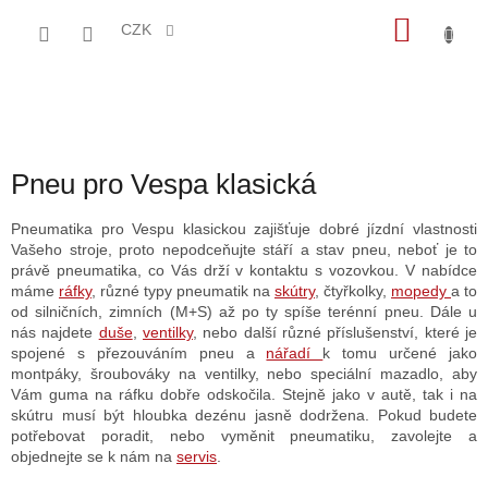
Přejít
NÁKU
na
CZK
obsah
KOŠÍK
Pneu pro Vespa klasická
Pneumatika pro Vespu klasickou zajišťuje dobré jízdní vlastnosti
Vašeho stroje, proto nepodceňujte stáří a stav pneu, neboť je to
právě pneumatika, co Vás drží v kontaktu s vozovkou. V nabídce
máme
ráfky
, různé typy pneumatik na
skútry
, čtyřkolky,
mopedy
a to
od silničních, zimních (M+S) až po ty spíše terénní pneu. Dále u
nás najdete
duše
,
ventilky
, nebo další různé příslušenství, které je
spojené s přezouváním pneu a
nářadí
k tomu určené jako
montpáky, šroubováky na ventilky, nebo speciální mazadlo, aby
Vám guma na ráfku dobře odskočila. Stejně jako v autě, tak i na
skútru musí být hloubka dezénu jasně dodržena. Pokud budete
potřebovat poradit, nebo vyměnit pneumatiku, zavolejte a
objednejte se k nám na
servis
.