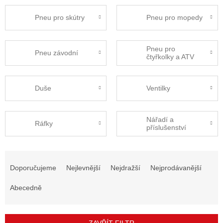
Pneu pro skútry
Pneu pro mopedy
Pneu pro
Pneu závodní
čtyřkolky a ATV
Duše
Ventilky
Nářadí a
Ráfky
příslušenství
Ř
a
Doporučujeme
Nejlevnější
Nejdražší
Nejprodávanější
z
e
Abecedně
n
í
p
ZAVŘÍT FILTR