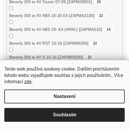
Beverly 250 ie 4V Tourer 07-09 [ZAPM28801]
20
Beverly 300 ie 4V ABS 16-20 E4 [ZAPMA2100]
22
Beverly 300 ie 4V ABS 19- E4 (APAC) [ZAPMA210]
14
Beverly 300 ie 4V RST 10-16 [ZAPM69200]
22
Beverly 300 ie 4V S 10-16 [ZAPM69200]
22
Tento web používá soubory cookie. Dalším procházením
Beverly 300 ie 4V Tourer 09-11 [ZAPM28A00]
20
tohoto webu vyjadřujete souhlas s jejich používáním.. Více
informací
zde
.
Beverly 300 ie HPE 4V ABS 21-22 E5 (EMEA-EU)
14
[ZAPMD2100]
Nastavení
Beverly 350 ie 4V ABS 17-20 E4 [ZAPMA2200]
21
Souhlasím
Beverly 350 ie 4V Sport Touring 13-14 [ZAPM69300/
21
69400]