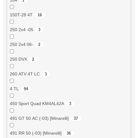
1
150T-28 4T
16
250 2x4 -05
3
250 2x4 06-
2
250 DVX
2
260 ATV 4T LC
3
4 TL
94
450 Sport Quad KM4AL42A
3
491 GT 50 AC (-03) [Minarelli]
37
491 RR 50 (-03) [Minarelli]
36