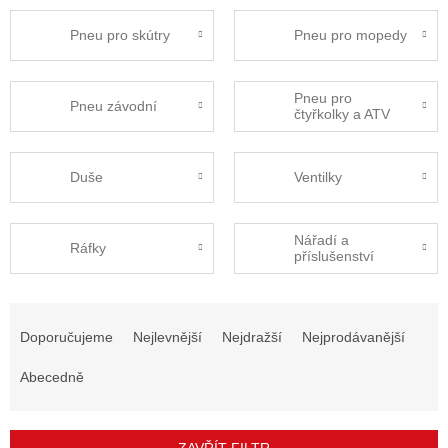
Pneu pro skútry
Pneu pro mopedy
Pneu pro
Pneu závodní
čtyřkolky a ATV
Duše
Ventilky
Nářadí a
Ráfky
příslušenství
Ř
a
Doporučujeme
Nejlevnější
Nejdražší
Nejprodávanější
z
e
Abecedně
n
í
p
ZAVŘÍT FILTR