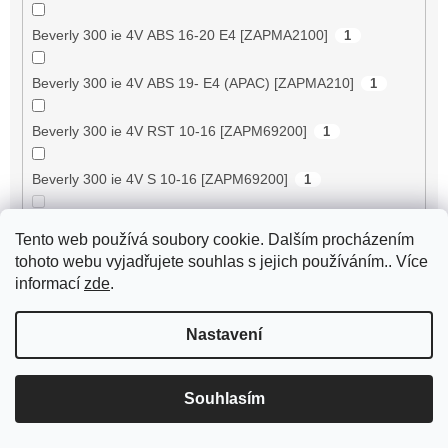
Beverly 300 ie 4V ABS 16-20 E4 [ZAPMA2100]
1
Beverly 300 ie 4V ABS 19- E4 (APAC) [ZAPMA210]
1
Beverly 300 ie 4V RST 10-16 [ZAPM69200]
1
Beverly 300 ie 4V S 10-16 [ZAPM69200]
1
Beverly 300 ie 4V Tourer 09-11 [ZAPM28A00]
0
Tento web používá soubory cookie. Dalším procházením
tohoto webu vyjadřujete souhlas s jejich používáním.. Více
Beverly 300 ie HPE 4V ABS 21-22 E5 (EMEA-EU)
informací
zde
.
1
[ZAPMD2100]
Nastavení
Beverly 350 ie 4V ABS 17-20 E4 [ZAPMA2200]
1
Beverly 350 ie 4V Sport Touring 13-14 [ZAPM69300/
Souhlasím
1
69400]