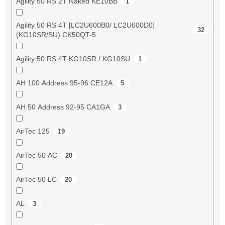
Agility 50 RS 2T Naked KE10BB
1
Agility 50 RS 4T [LC2U600B0/ LC2U600D0]
32
(KG10SR/SU) CK50QT-5
Agility 50 RS 4T KG10SR / KG10SU
1
AH 100 Address 95-96 CE12A
5
AH 50 Address 92-95 CA1GA
3
AirTec 125
19
AirTec 50 AC
20
AirTec 50 LC
20
AL
3