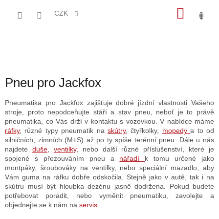
Přejít
NÁKU
na
CZK
obsah
KOŠÍK
Pneu pro Jackfox
Pneumatika pro Jackfox zajišťuje dobré jízdní vlastnosti Vašeho
stroje, proto nepodceňujte stáří a stav pneu, neboť je to právě
pneumatika, co Vás drží v kontaktu s vozovkou. V nabídce máme
ráfky
, různé typy pneumatik na
skútry
, čtyřkolky,
mopedy
a to od
silničních, zimních (M+S) až po ty spíše terénní pneu. Dále u nás
najdete
duše
,
ventilky
, nebo další různé příslušenství, které je
spojené s přezouváním pneu a
nářadí
k tomu určené jako
montpáky, šroubováky na ventilky, nebo speciální mazadlo, aby
Vám guma na ráfku dobře odskočila. Stejně jako v autě, tak i na
skútru musí být hloubka dezénu jasně dodržena. Pokud budete
potřebovat poradit, nebo vyměnit pneumatiku, zavolejte a
objednejte se k nám na
servis
.