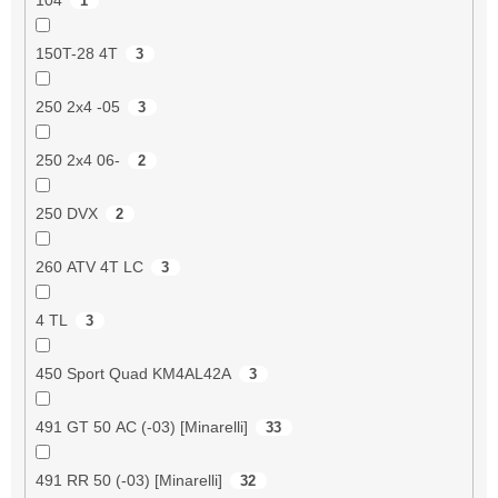
1
150T-28 4T
3
250 2x4 -05
3
250 2x4 06-
2
250 DVX
2
260 ATV 4T LC
3
4 TL
3
450 Sport Quad KM4AL42A
3
491 GT 50 AC (-03) [Minarelli]
33
491 RR 50 (-03) [Minarelli]
32