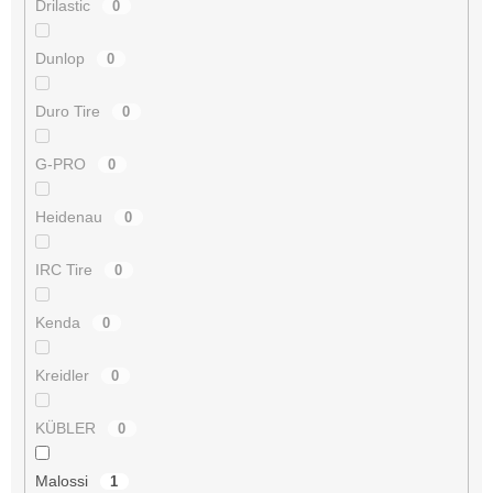
Drilastic
0
Dunlop
0
Duro Tire
0
G-PRO
0
Heidenau
0
IRC Tire
0
Kenda
0
Kreidler
0
KÜBLER
0
Malossi
1