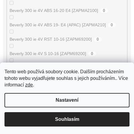
Beverly 300 ie 4V ABS 16-20 E4 [ZAPMA2100]
0
Beverly 300 ie 4V ABS 19- E4 (APAC) [ZAPMA210]
0
Beverly 300 ie 4V RST 10-16 [ZAPM69200]
0
Beverly 300 ie 4V S 10-16 [ZAPM69200]
0
Beverly 300 ie 4V Tourer 09-11 [ZAPM28A00]
0
Tento web používá soubory cookie. Dalším procházením
tohoto webu vyjadřujete souhlas s jejich používáním.. Více
Beverly 300 ie HPE 4V ABS 21-22 E5 (EMEA-EU)
informací
zde
.
0
[ZAPMD2100]
Nastavení
Beverly 350 ie 4V ABS 17-20 E4 [ZAPMA2200]
0
Beverly 350 ie 4V Sport Touring 13-14 [ZAPM69300/
Souhlasím
0
69400]