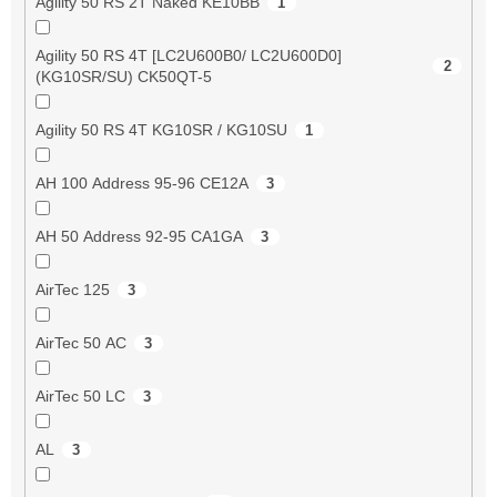
Agility 50 RS 2T Naked KE10BB
1
Agility 50 RS 4T [LC2U600B0/ LC2U600D0]
2
(KG10SR/SU) CK50QT-5
Agility 50 RS 4T KG10SR / KG10SU
1
AH 100 Address 95-96 CE12A
3
AH 50 Address 92-95 CA1GA
3
AirTec 125
3
AirTec 50 AC
3
AirTec 50 LC
3
AL
3