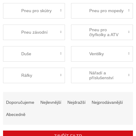
Pneu pro skútry
Pneu pro mopedy
Pneu pro
Pneu závodní
čtyřkolky a ATV
Duše
Ventilky
Nářadí a
Ráfky
příslušenství
Ř
a
Doporučujeme
Nejlevnější
Nejdražší
Nejprodávanější
z
e
Abecedně
n
í
p
ZAVŘÍT FILTR