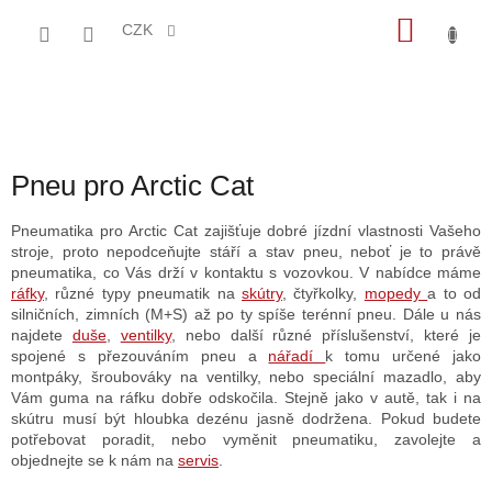
Přejít
NÁKU
na
CZK
obsah
KOŠÍK
Pneu pro Arctic Cat
Pneumatika pro Arctic Cat zajišťuje dobré jízdní vlastnosti Vašeho
stroje, proto nepodceňujte stáří a stav pneu, neboť je to právě
pneumatika, co Vás drží v kontaktu s vozovkou. V nabídce máme
ráfky
, různé typy pneumatik na
skútry
, čtyřkolky,
mopedy
a to od
silničních, zimních (M+S) až po ty spíše terénní pneu. Dále u nás
najdete
duše
,
ventilky
, nebo další různé příslušenství, které je
spojené s přezouváním pneu a
nářadí
k tomu určené jako
montpáky, šroubováky na ventilky, nebo speciální mazadlo, aby
Vám guma na ráfku dobře odskočila. Stejně jako v autě, tak i na
skútru musí být hloubka dezénu jasně dodržena. Pokud budete
potřebovat poradit, nebo vyměnit pneumatiku, zavolejte a
objednejte se k nám na
servis
.