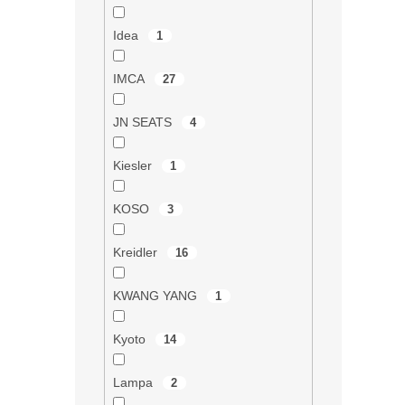
ý
p
Idea
1
i
s
u
IMCA
27
JN SEATS
4
Kiesler
1
KOSO
3
Kreidler
16
KWANG YANG
1
Kyoto
14
Lampa
2