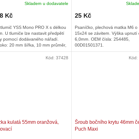
Skladem u dodavatele
Skla
08 Kč
25 Kč
 tlumič YSS Mono PRO X s délkou
Psaníčko, plechová matka M6 o
 U tlumiče lze nastavit předpětí
15x24 se závitem. Výška upnutí
ny pomocí dodávaného nářadí.
6,0mm. OEM čísla: 254485,
 oko: 20 mm šířka, 10 mm průměr,
00D01501371.
vidlice: 20 mm šířka,...
Kód:
37428
Kód:
ka kulatá 55mm oranžová,
Šroub bočního krytu 46mm č
ovací
Puch Maxi