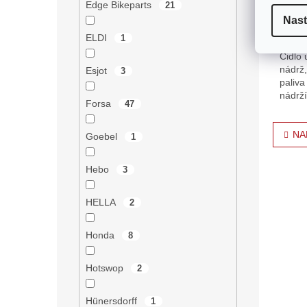
Edge Bikeparts
21
Nast
151
ELDI
1
Čidlo 
nádrž,
Esjot
3
paliva
nádrží
Forsa
47
O
NA
Goebel
1
v
l
á
Hebo
3
d
a
HELLA
2
c
í
p
Honda
8
r
v
Hotswop
2
k
y
v
Hünersdorff
1