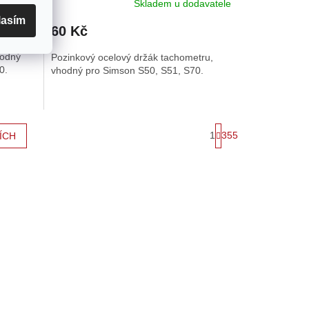
davatele
Skladem u dodavatele
lasím
60 Kč
hodný
Pozinkový ocelový držák tachometru,
0.
vhodný pro Simson S50, S51, S70.
S
1
355
ÍCH
t
r
á
n
k
o
v
á
n
í