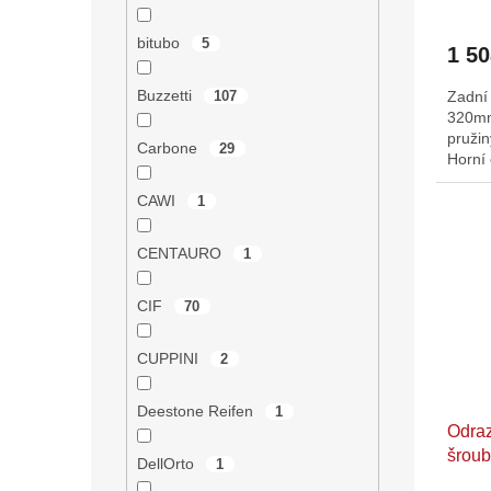
bitubo
5
1 5
Buzzetti
107
Zadní
320mm.
pruži
Carbone
29
Horní
dolní 
CAWI
1
CENTAURO
1
CIF
70
CUPPINI
2
Deestone Reifen
1
Odraz
šroub
DellOrto
1