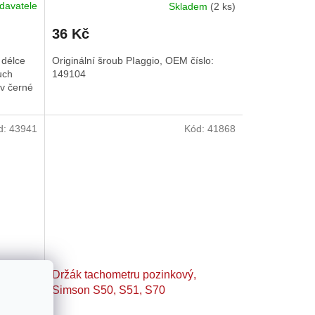
davatele
Skladem
(2 ks)
36 Kč
 délce
Originální šroub PIaggio, OEM číslo:
uch
149104
 v černé
d:
43941
Kód:
41868
, S51,
Držák tachometru pozinkový,
Simson S50, S51, S70