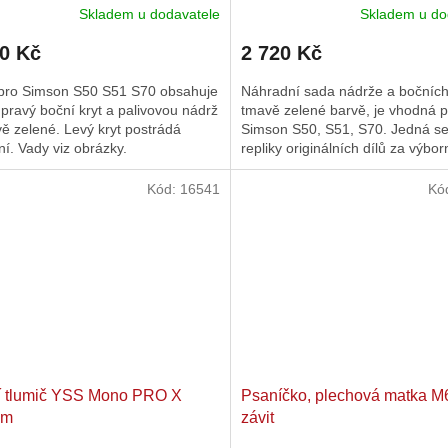
Skladem u dodavatele
Skladem u do
40 Kč
2 720 Kč
pro Simson S50 S51 S70 obsahuje
Náhradní sada nádrže a bočních 
 pravý boční kryt a palivovou nádrž
tmavě zelené barvě, je vhodná p
ě zelené. Levý kryt postrádá
Simson S50, S51, S70. Jedná se
í. Vady viz obrázky.
repliky originálních dílů za výbo
cenu, ve srovnání s...
Kód:
16541
Kó
í tlumič YSS Mono PRO X
Psaníčko, plechová matka M
mm
závit