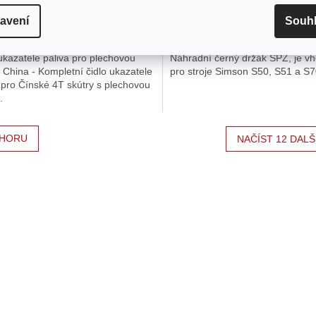
Skladem u dodavatele
Skladem u do
avení
Souh
 Kč
181 Kč
ukazatele paliva pro plechovou
Náhradní černý držák SPZ, je v
 China - Kompletní čidlo ukazatele
pro stroje Simson S50, S51 a S7
 pro Čínské 4T skútry s plechovou
.
HORU
NAČÍST 12 DALŠ