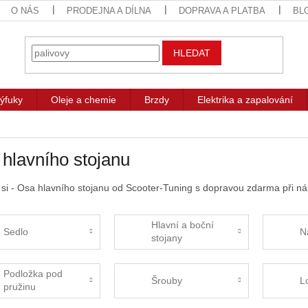
O NÁS
PRODEJNA A DÍLNA
DOPRAVA A PLATBA
BL
HLEDAT
ýfuky
Oleje a chemie
Brzdy
Elektrika a zapalování
hlavního stojanu
 si - Osa hlavního stojanu od Scooter-Tuning s dopravou zdarma při n
Hlavní a boční
Sedlo
N
stojany
Podložka pod
Šrouby
L
pružinu