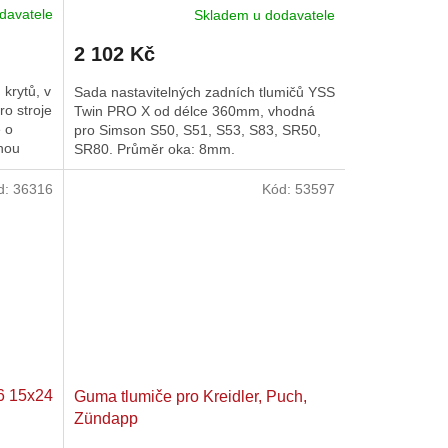
davatele
Skladem u dodavatele
2 102 Kč
krytů, v
Sada nastavitelných zadních tlumičů YSS
ro stroje
Twin PRO X od délce 360mm, vhodná
 o
pro Simson S50, S51, S53, S83, SR50,
rnou
SR80. Průměr oka: 8mm.
d:
36316
Kód:
53597
6 15x24
Guma tlumiče pro Kreidler, Puch,
Zündapp