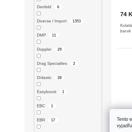
Denfeld
6
74 
Diverse / Import
1353
Kulat
barvě
DMP
11
Doppler
29
Drag Specialties
2
Drilastic
28
Easyboost
1
EBC
1
Čidlo
Tento 
EBR
17
plech
vyjadřu