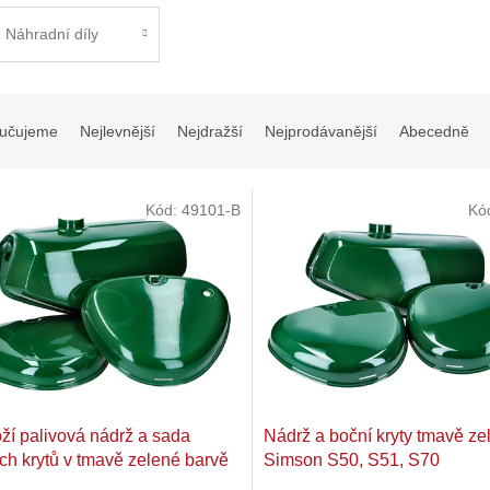
Náhradní díly
učujeme
Nejlevnější
Nejdražší
Nejprodávanější
Abecedně
Kód:
49101-B
Kó
ží palivová nádrž a sada
Nádrž a boční kryty tmavě ze
ch krytů v tmavě zelené barvě
Simson S50, S51, S70
imson S50, S51, S70