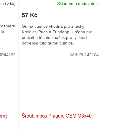
dem
(5 ks)
Skladem u dodavatele
57 Kč
 rozměru
Guma tlumiče vhodná pro značky
 do
Kreidler, Puch a Zündapp. Určena pro
použití u těchto značek pro ty, kteří
potřebují tuto gumu tlumiče.
IP44199
Kód:
PI-149104
erný
Šroub inbus Piaggio OEM M8x40