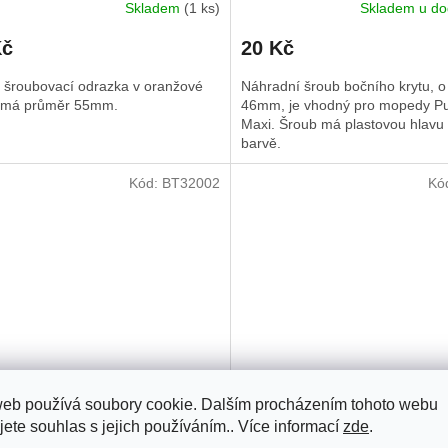
Skladem
(1 ks)
Skladem u do
Kč
20 Kč
á šroubovací odrazka v oranžové
Náhradní šroub bočního krytu, o
 má průměr 55mm.
46mm, je vhodný pro mopedy P
Maxi. Šroub má plastovou hlavu
barvě.
Kód:
BT32002
Kó
 ukazatele paliva pro
Držák SPZ černý Simson S50
web používá soubory cookie. Dalším procházením tohoto webu
ovou nádrž, China
S70
jete souhlas s jejich používáním.. Více informací
zde
.