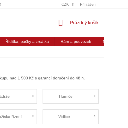
OG
KONTAKT
CZK
Přihlášení
NÁKUPNÍ
Prázdný košík
KOŠÍK
Řídítka, páčky a zrcátka
Rám a podvozek
Nářadí a přís
ákupu nad 1 500 Kč s garancí doručení do 48 h.
ádrže
Tlumiče
ožiska řízení
Vidlice