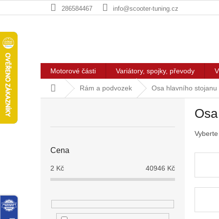
Přejít
286584467
info@scooter-tuning.cz
na
obsah
Motorové části
Variátory, spojky, převody
V
Domů
Rám a podvozek
Osa hlavního stojanu
P
Osa 
o
s
Vyberte
t
r
Cena
a
n
2
Kč
40946
Kč
n
í
p
a