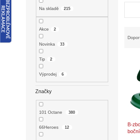
n
e
Na skladě
215
l
Akce
Ř
2
a
Dopor
z
Novinka
33
e
V
n
Tip
2
ý
í
p
p
Výprodej
6
i
r
s
o
p
d
Značky
r
u
o
k
d
t
101 Octane
380
u
ů
B-zbo
k
66Heroes
12
boční
t
pro S
ů