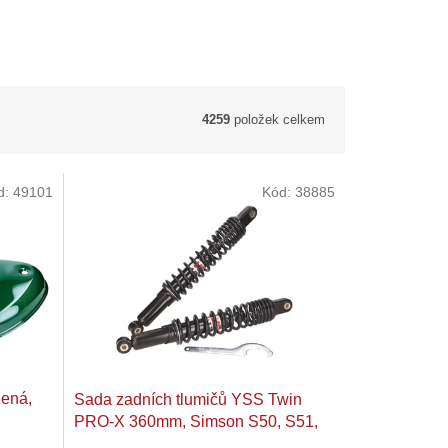
4259
položek celkem
d:
49101
Kód:
38885
lená,
Sada zadních tlumičů YSS Twin
PRO-X 360mm, Simson S50, S51,
S53, SR 50