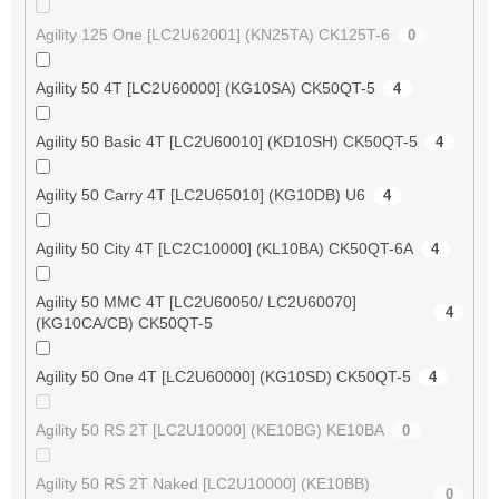
Agility 125 One [LC2U62001] (KN25TA) CK125T-6
0
Agility 50 4T [LC2U60000] (KG10SA) CK50QT-5
4
Agility 50 Basic 4T [LC2U60010] (KD10SH) CK50QT-5
4
Agility 50 Carry 4T [LC2U65010] (KG10DB) U6
4
Agility 50 City 4T [LC2C10000] (KL10BA) CK50QT-6A
4
Agility 50 MMC 4T [LC2U60050/ LC2U60070]
4
(KG10CA/CB) CK50QT-5
Agility 50 One 4T [LC2U60000] (KG10SD) CK50QT-5
4
Agility 50 RS 2T [LC2U10000] (KE10BG) KE10BA
0
Agility 50 RS 2T Naked [LC2U10000] (KE10BB)
0