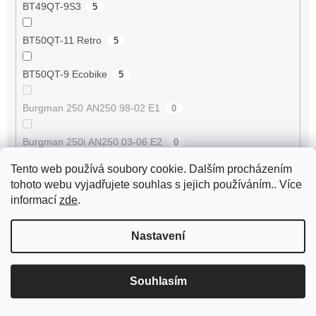
BT49QT-9S3
5
BT50QT-11 Retro
5
BT50QT-9 Ecobike
5
Burgman 250 AN250 98-02 E1
0
Burgman 250i AN250 03-06 E2
0
Tento web používá soubory cookie. Dalším procházením
Burgman 400 AN400 98-02 E1
0
tohoto webu vyjadřujete souhlas s jejich používáním.. Více
informací
zde
.
Burgman 400i AN400 03-06 E2
0
Nastavení
Burgman 400i AN400 07-08 E3
0
Burgman 400i AN400 09-17 E3
0
Souhlasím
Buxy 50 [VGA427]
0