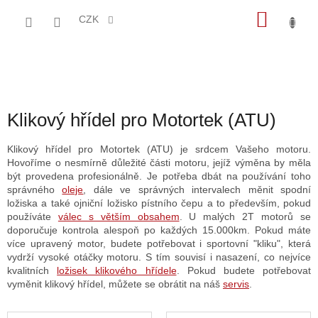
Přejít
NÁKU
na
CZK
obsah
KOŠÍK
Klikový hřídel pro Motortek (ATU)
Klikový hřídel pro Motortek (ATU) je srdcem Vašeho motoru.
Hovoříme o nesmírně důležité části motoru, jejíž výměna by měla
být provedena profesionálně. Je potřeba dbát na používání toho
správného
oleje
, dále ve správných intervalech měnit spodní
ložiska a také ojniční ložisko pístního čepu a to především, pokud
používáte
válec s větším obsahem
. U malých 2T motorů se
doporučuje kontrola alespoň po každých 15.000km. Pokud máte
více upravený motor, budete potřebovat i sportovní "kliku", která
vydrží vysoké otáčky motoru. S tím souvisí i nasazení, co nejvíce
kvalitních
ložisek klikového hřídele
. Pokud budete potřebovat
vyměnit klikový hřídel, můžete se obrátit na náš
servis
.