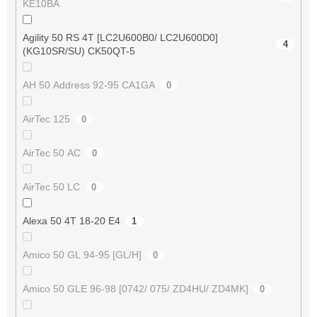
KE10BA
Agility 50 RS 4T [LC2U600B0/ LC2U600D0]
4
(KG10SR/SU) CK50QT-5
AH 50 Address 92-95 CA1GA
0
AirTec 125
0
AirTec 50 AC
0
AirTec 50 LC
0
Alexa 50 4T 18-20 E4
1
Amico 50 GL 94-95 [GL/H]
0
Amico 50 GLE 96-98 [0742/ 075/ ZD4HU/ ZD4MK]
0