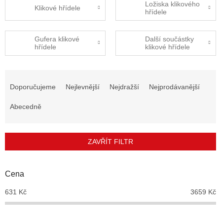
Ložiska klikového
Klikové hřídele
hřídele
Gufera klikové
Další součástky
hřídele
klikové hřídele
Ř
a
Doporučujeme
Nejlevnější
Nejdražší
Nejprodávanější
z
e
Abecedně
n
í
p
ZAVŘÍT FILTR
r
o
d
Cena
u
631
Kč
3659
Kč
k
t
ů