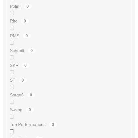
Polini
0
Rito
0
RMS
0
Schmitt
0
SKF
0
ST
0
Stage6
0
Swiing
0
Top Performances
0