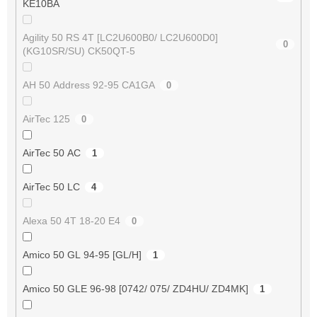
KE10BA
Agility 50 RS 4T [LC2U600B0/ LC2U600D0]
0
(KG10SR/SU) CK50QT-5
AH 50 Address 92-95 CA1GA
0
AirTec 125
0
AirTec 50 AC
1
AirTec 50 LC
4
Alexa 50 4T 18-20 E4
0
Amico 50 GL 94-95 [GL/H]
1
Amico 50 GLE 96-98 [0742/ 075/ ZD4HU/ ZD4MK]
1