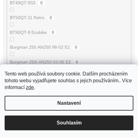
BT49QT-9S3
0
BT50QT-11 Retro
0
BT50QT-9 Ecobike
0
Burgman 250 AN250 98-02 E1
0
Burgman 250i AN250 03-06 E2
0
Tento web používá soubory cookie. Dalším procházením
Burgman 400 AN400 98-02 E1
0
tohoto webu vyjadřujete souhlas s jejich používáním.. Více
informací
zde
.
Burgman 400i AN400 03-06 E2
0
Nastavení
Burgman 400i AN400 07-08 E3
0
Burgman 400i AN400 09-17 E3
0
Souhlasím
Buxy 50 [VGA427]
8