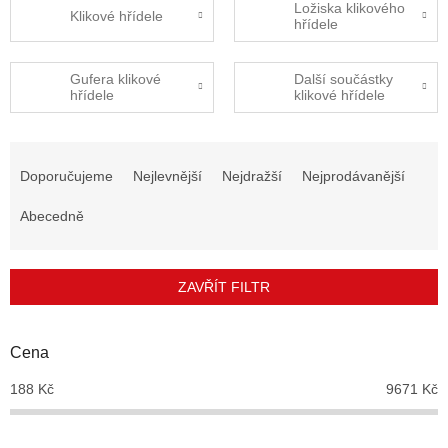
Ložiska klikového
Klikové hřídele
hřídele
Gufera klikové
Další součástky
hřídele
klikové hřídele
Ř
a
Doporučujeme
Nejlevnější
Nejdražší
Nejprodávanější
z
e
Abecedně
n
í
p
ZAVŘÍT FILTR
r
o
d
Cena
u
188
Kč
9671
Kč
k
t
ů