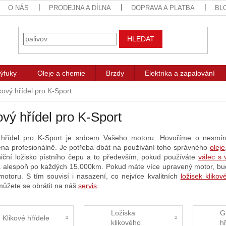
O NÁS
PRODEJNA A DÍLNA
DOPRAVA A PLATBA
BL
HLEDAT
ýfuky
Oleje a chemie
Brzdy
Elektrika a zapalování
kový hřídel pro K-Sport
ový hřídel pro K-Sport
 hřídel pro K-Sport je srdcem Vašeho motoru. Hovoříme o nesmírn
na profesionálně. Je potřeba dbát na používání toho správného
oleje
niční ložisko pístního čepu a to především, pokud používáte
válec s
a alespoň po každých 15.000km. Pokud máte více upravený motor, budet
motoru. S tím souvisí i nasazení, co nejvíce kvalitních
ložisek klikov
 můžete se obrátit na náš
servis
.
Ložiska
G
Klikové hřídele
klikového
h