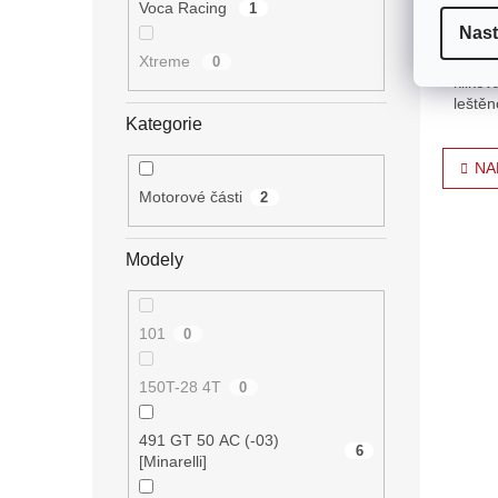
Voca Racing
1
Nast
Klikov
AM - T
Xtreme
0
klikov
leštěn
Kategorie
závodn
O
NA
v
l
Motorové části
2
á
d
Modely
a
c
í
p
101
0
r
v
k
150T-28 4T
0
y
v
491 GT 50 AC (-03)
ý
6
[Minarelli]
p
i