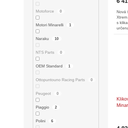
6 4
Motoforce
0
Nová š
Xtrem.
s klik
Motori Minarelli
1
určen
88ccm.
Naraku
10
NTS Parts
0
OEM Standard
1
Ottopuntouno Racing Parts
0
Peugeot
0
Kliko
Minar
Piaggio
2
Polini
6