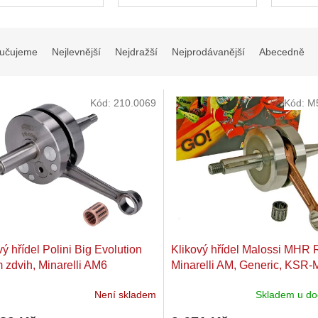
hřídele
učujeme
Nejlevnější
Nejdražší
Nejprodávanější
Abecedně
Kód:
210.0069
Kód:
M
vý hřídel Polini Big Evolution
Klikový hřídel Malossi MHR
zdvih, Minarelli AM6
Minarelli AM, Generic, KSR-
Keeway, Motobi, Ride, CPI,
Není skladem
Skladem u do
1E40MA, 1E40MB