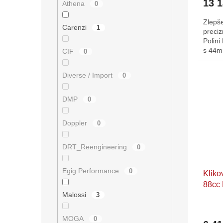
13 
Athena
0
Zlepš
Carenzi
1
preciz
Polini
s 44m
CIF
0
je peč
Diverse / Import
0
DMP
0
Doppler
0
DRT_Reengineering
0
Egig Performance
0
Kliko
88cc 
Malossi
3
Moto,
1E40
MOGA
0