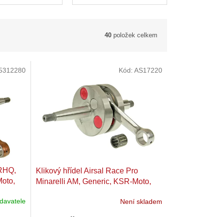
40
položek celkem
5312280
Kód:
AS17220
 RHQ,
Klikový hřídel Airsal Race Pro
Moto,
Minarelli AM, Generic, KSR-Moto,
Keeway, Motobi, Ride, CPI,
davatele
Není skladem
1E40MA, 1E40MB