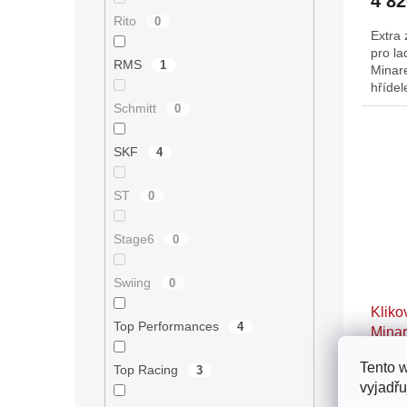
4 8
Rito
0
Extra 
pro l
RMS
1
Minare
hřídel
volba 
Schmitt
0
SKF
4
ST
0
Stage6
0
Swiing
0
Kliko
Top Performances
4
Minar
Tento 
Top Racing
3
vyjadřu
3 2