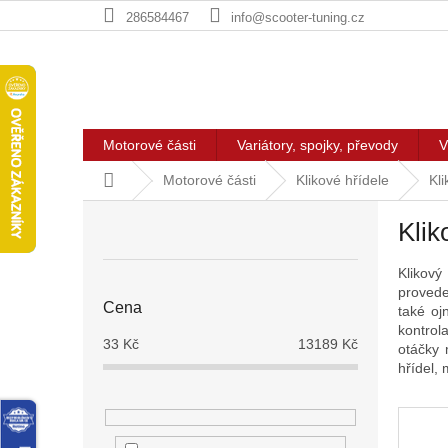
Přejít
286584467
info@scooter-tuning.cz
na
obsah
Motorové části
Variátory, spojky, převody
V
Domů
Motorové části
Klikové hřídele
Kli
P
Klik
o
s
Klikový
t
provede
r
Cena
také oj
a
kontrol
n
33
Kč
13189
Kč
otáčky 
n
hřídel,
í
p
a