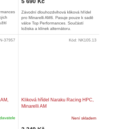
5 690 Kč
ormances
Závodní dlouhozdvihová kliková hřídel
kých
pro Minarelli AM6. Pasuje pouze k sadě
žití
válce Top Performances. Součástí
ložiska a klínek alternátoru.
N-37957
Kód:
NK105.13
i AM,
Kliková hřídel Naraku Racing HPC,
Minarelli AM
davatele
Není skladem