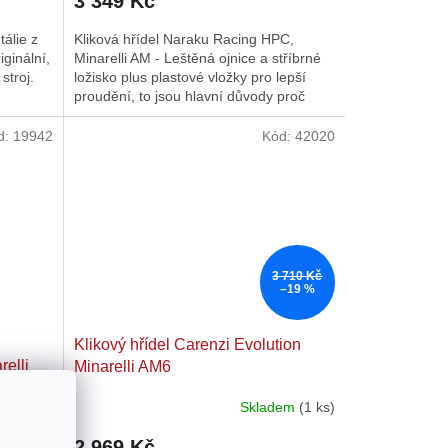
3 349 Kč
tálie z
Kliková hřídel Naraku Racing HPC,
iginální,
Minarelli AM - Leštěná ojnice a stříbrné
stroj.
ložisko plus plastové vložky pro lepší
proudění, to jsou hlavní důvody proč
koupit tuto klikovou...
d:
19942
Kód:
42020
3 710 Kč
–19 %
Klikový hřídel Carenzi Evolution
relli
Minarelli AM6
eway,
davatele
Skladem
(1 ks)
2 969 Kč