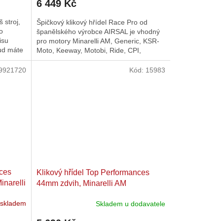
6 449 Kč
 stroj,
Špičkový klikový hřídel Race Pro od
co
španělského výrobce AIRSAL je vhodný
isu
pro motory Minarelli AM, Generic, KSR-
ud máte
Moto, Keeway, Motobi, Ride, CPI,
1E40MA, 1E40MB. Závodní klikový...
9921720
Kód:
15983
nces
Klikový hřídel Top Performances
inarelli
44mm zdvih, Minarelli AM
 skladem
Skladem u dodavatele