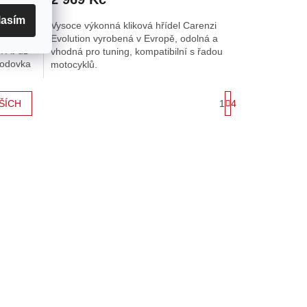
lasím
 vyrábí
Vysoce výkonná kliková hřídel Carenzi
dní díly
Evolution vyrobená v Evropě, odolná a
. Ať už
vhodná pro tuning, kompatibilní s řadou
evodovka
motocyklů.
S
1
4
ŠÍCH
t
r
á
n
k
o
v
á
n
í