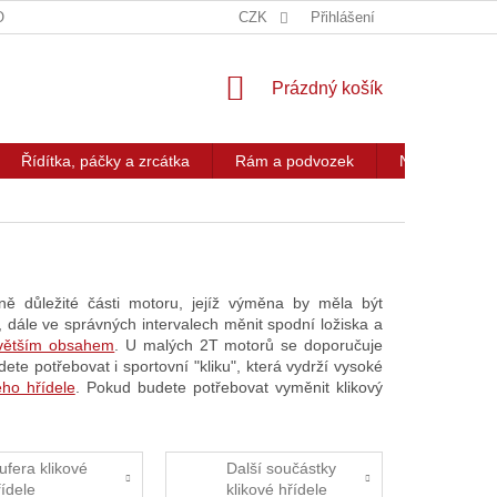
OG
KONTAKT
CZK
Přihlášení
NÁKUPNÍ
Prázdný košík
KOŠÍK
Řídítka, páčky a zrcátka
Rám a podvozek
Nářadí a přís
ě důležité části motoru, jejíž výměna by měla být
, dále ve správných intervalech měnit spodní ložiska a
 větším obsahem
. U malých 2T motorů se doporučuje
e potřebovat i sportovní "kliku", která vydrží vysoké
ého hřídele
. Pokud budete potřebovat vyměnit klikový
ufera klikové
Další součástky
řídele
klikové hřídele