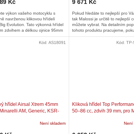
189 Kč
9 671 Kč
ete výkon vašeho motocyklu s
Pokud hledáte to nejlepší pro Váš
ně navrženou klikovou hřídelí
tak Malossi je určitě to nejlepší 
 Big Evolution. Tato výkonná hřídel
můžete vybrat. Na detailním pop
m zdvihem a délkou ojnice 95mm
tohoto produktu pracujeme, pok
livě vytvořena pro...
dotazy tak nás neváhejte...
Kód:
AS18091
Kód:
TP-
vý hřídel Airsal Xtrem 45mm
Kliková hřídel Top Performa
Minarelli AM, Generic, KSR-
50–86 cc, zdvih 39 mm, pro M
 Keeway, Motobi, Ride, CPI,
AM6, Aprilia, Beta, Peugeot
Není skladem
Není
MA, 1E40MB