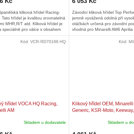
16 Kč
6 053 Kč
panělská kliková hřídel Racing-
Závodní kliková hřídel Top Perf
 Tato hřídel je kvalitou srovnatelná
jemně vyvážená odolná při vyso
ami MHR,R/T atd. Kliková hřídel je
otáčkách určená pro závodní pou
a speciálně pro válce s obsahem
vhodná pro Minarelli AM6 Aprilia
 Zvláštní...
Kód:
VCR-RD70188.HQ
Kód:
MI
vý hřídel VOCA HQ Racing,
Klikový hřídel OEM, Minarell
elli AM
Generic, KSR-Moto, Keeway,
Motobi, Ride, CPI, 1E40MA,
Skladem u dodavatele
Skladem u do
1E40MB