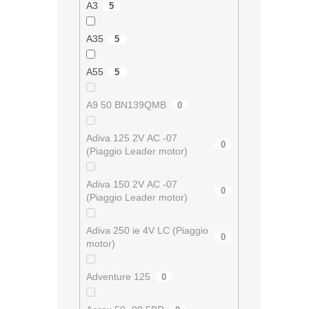
A3
5
A35
5
A55
5
A9 50 BN139QMB
0
Adiva 125 2V AC -07
0
(Piaggio Leader motor)
Adiva 150 2V AC -07
0
(Piaggio Leader motor)
Adiva 250 ie 4V LC (Piaggio
0
motor)
Adventure 125
0