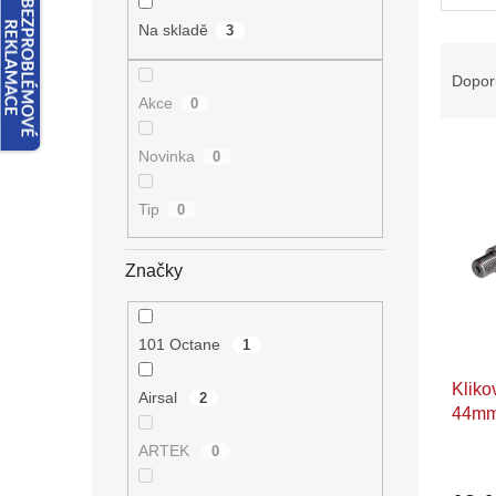
n
e
Na skladě
3
Ř
l
a
Dopor
z
Akce
0
e
V
n
Novinka
0
ý
í
p
p
Tip
0
i
r
s
o
p
d
Značky
r
u
o
k
d
t
101 Octane
1
u
ů
Kliko
k
Airsal
2
44mm 
t
ů
ARTEK
0