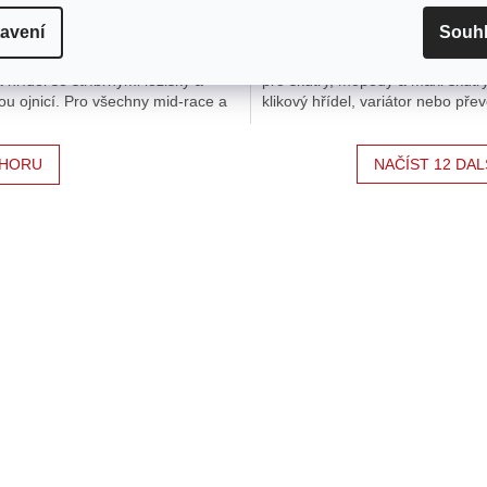
avení
Souh
á hřídel Naraku Racing, Minarelli
Portugalský specialista na tuning
op kvalita od Naraku. Plnokovová
více než 50 let standardní a závo
á hřídel se stříbrnými ložisky a
pro skútry, mopedy a maxi skútry
ou ojnicí. Pro všechny mid-race a
klikový hřídel, variátor nebo př
í válce. Cena...
- tým ve...
HORU
NAČÍST 12 DAL