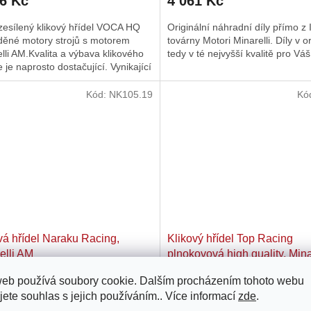
26 Kč
4 061 Kč
zesílený klikový hřídel VOCA HQ
Originální náhradní díly přímo z I
aděné motory strojů s motorem
továrny Motori Minarelli. Díly v or
lli AM.Kvalita a výbava klikového
tedy v té nejvyšší kvalitě pro Váš 
e je naprosto dostačující. Vynikající
pro ambiciózní...
Kód:
NK105.19
Kó
vá hřídel Naraku Racing,
Klikový hřídel Top Racing
elli AM
plnokovová high quality, Mina
AM, Generic, KSR-Moto, Ke
web používá soubory cookie. Dalším procházením tohoto webu
Skladem u dodavatele
Skladem u do
Motobi, Ride, CPI, 1E40MA,
jete souhlas s jejich používáním.. Více informací
zde
.
1E40MB
47 Kč
3 102 Kč