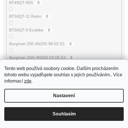
BT49QT-9S3
0
BT50QT-11 Retro
0
BT50QT-9 Ecobike
0
Burgman 250 AN250 98-02 E1
0
Burgman 250i AN250 03-06 E2
0
Tento web používá soubory cookie. Dalším procházením
Burgman 400 AN400 98-02 E1
0
tohoto webu vyjadřujete souhlas s jejich používáním.. Více
informací
zde
.
Burgman 400i AN400 03-06 E2
0
Nastavení
Burgman 400i AN400 07-08 E3
0
Burgman 400i AN400 09-17 E3
0
Souhlasím
Buxy 50 [VGA427]
8