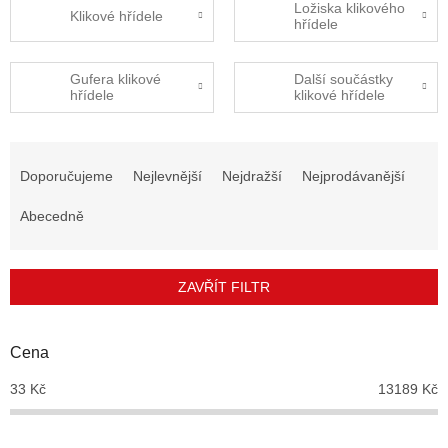
Ložiska klikového
Klikové hřídele
hřídele
Gufera klikové
Další součástky
hřídele
klikové hřídele
Ř
a
Doporučujeme
Nejlevnější
Nejdražší
Nejprodávanější
z
e
Abecedně
n
í
p
ZAVŘÍT FILTR
r
o
d
Cena
u
33
Kč
13189
Kč
k
t
ů