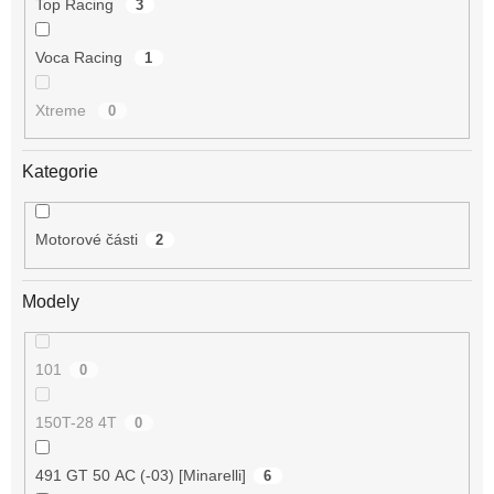
Top Racing
3
Voca Racing
1
Xtreme
0
Kategorie
Motorové části
2
Modely
101
0
150T-28 4T
0
491 GT 50 AC (-03) [Minarelli]
6