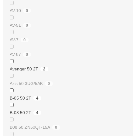
AV-10
0
AV-51
0
AV-7
0
AV-87
0
Avenger 50 2T
2
Axis 50 3UG/5AK
0
B-05 50 2T
4
B-08 50 2T
4
B08 50 ZN50QT-15A
0