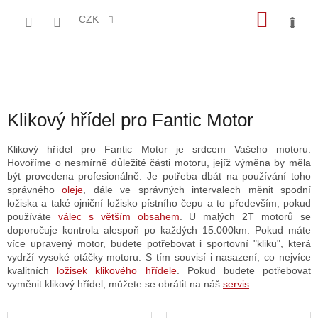
Přejít
NÁKU
na
CZK
obsah
KOŠÍK
Klikový hřídel pro Fantic Motor
Klikový hřídel pro Fantic Motor je srdcem Vašeho motoru.
Hovoříme o nesmírně důležité části motoru, jejíž výměna by měla
být provedena profesionálně. Je potřeba dbát na používání toho
správného
oleje
, dále ve správných intervalech měnit spodní
ložiska a také ojniční ložisko pístního čepu a to především, pokud
používáte
válec s větším obsahem
. U malých 2T motorů se
doporučuje kontrola alespoň po každých 15.000km. Pokud máte
více upravený motor, budete potřebovat i sportovní "kliku", která
vydrží vysoké otáčky motoru. S tím souvisí i nasazení, co nejvíce
kvalitních
ložisek klikového hřídele
. Pokud budete potřebovat
vyměnit klikový hřídel, můžete se obrátit na náš
servis
.