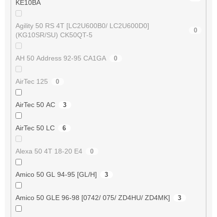
KE10BA
Agility 50 RS 4T [LC2U600B0/ LC2U600D0]
0
(KG10SR/SU) CK50QT-5
AH 50 Address 92-95 CA1GA
0
AirTec 125
0
AirTec 50 AC
3
AirTec 50 LC
6
Alexa 50 4T 18-20 E4
0
Amico 50 GL 94-95 [GL/H]
3
Amico 50 GLE 96-98 [0742/ 075/ ZD4HU/ ZD4MK]
3