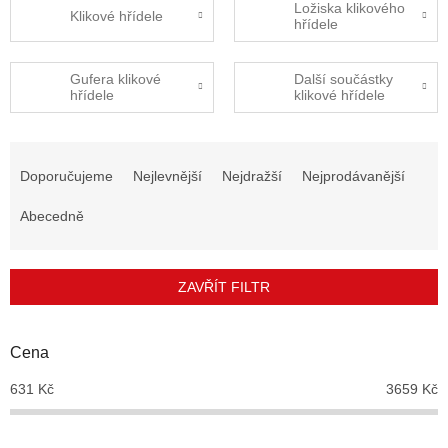
Ložiska klikového
Klikové hřídele
hřídele
Gufera klikové
Další součástky
hřídele
klikové hřídele
Ř
a
Doporučujeme
Nejlevnější
Nejdražší
Nejprodávanější
z
e
Abecedně
n
í
p
ZAVŘÍT FILTR
r
o
d
Cena
u
631
Kč
3659
Kč
k
t
ů