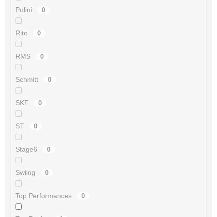
Polini
0
Rito
0
RMS
0
Schmitt
0
SKF
0
ST
0
Stage6
0
Swiing
0
Top Performances
0