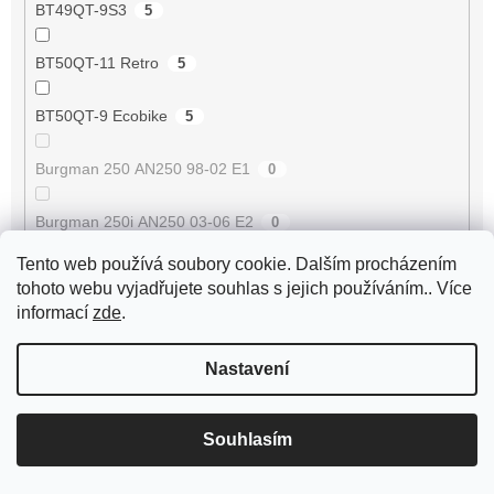
BT49QT-9S3
5
BT50QT-11 Retro
5
BT50QT-9 Ecobike
5
Burgman 250 AN250 98-02 E1
0
Burgman 250i AN250 03-06 E2
0
Tento web používá soubory cookie. Dalším procházením
Burgman 400 AN400 98-02 E1
0
tohoto webu vyjadřujete souhlas s jejich používáním.. Více
informací
zde
.
Burgman 400i AN400 03-06 E2
0
Nastavení
Burgman 400i AN400 07-08 E3
0
Burgman 400i AN400 09-17 E3
0
Souhlasím
Buxy 50 [VGA427]
0