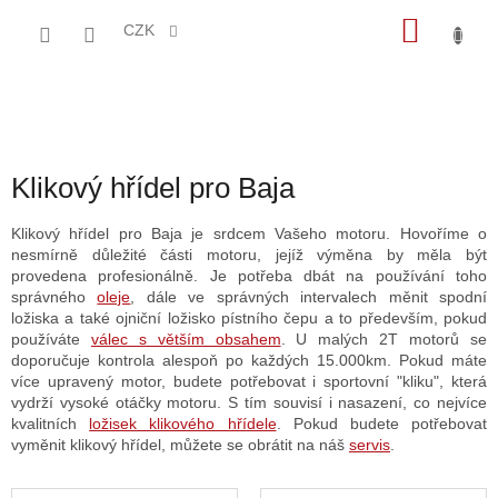
Přejít
NÁKU
na
CZK
obsah
KOŠÍK
Klikový hřídel pro Baja
Klikový hřídel pro Baja je srdcem Vašeho motoru. Hovoříme o
nesmírně důležité části motoru, jejíž výměna by měla být
provedena profesionálně. Je potřeba dbát na používání toho
správného
oleje
, dále ve správných intervalech měnit spodní
ložiska a také ojniční ložisko pístního čepu a to především, pokud
používáte
válec s větším obsahem
. U malých 2T motorů se
doporučuje kontrola alespoň po každých 15.000km. Pokud máte
více upravený motor, budete potřebovat i sportovní "kliku", která
vydrží vysoké otáčky motoru. S tím souvisí i nasazení, co nejvíce
kvalitních
ložisek klikového hřídele
. Pokud budete potřebovat
vyměnit klikový hřídel, můžete se obrátit na náš
servis
.