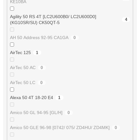
KE10BA
Agility 50 RS 4T [LC2U600B0/ LC2U600D0]
4
(KG10SR/SU) CK50QT-5
AH 50 Address 92-95 CA1GA
0
AirTec 125
1
AirTec 50 AC
0
AirTec 50 LC
0
Alexa 50 4T 18-20 E4
1
Amico 50 GL 94-95 [GL/H]
0
Amico 50 GLE 96-98 [0742/ 075/ ZD4HU/ ZD4MK]
0