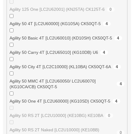
Agility 125 One [LC2U62001] (KN25TA) CK125T-6
0
Agility 50 4T [LC2U60000] (KG10SA) CK50QT-5
4
Agility 50 Basic 4T [LC2U60010] (KD10SH) CK50QT-5
4
Agility 50 Carry 4T [LC2U65010] (KG10DB) U6
4
Agility 50 City 4T [LC2C10000] (KL10BA) CK50QT-6A
4
Agility 50 MMC 4T [LC2U60050/ LC2U60070]
4
(KG10CA/CB) CK50QT-5
Agility 50 One 4T [LC2U60000] (KG10SD) CK50QT-5
4
Agility 50 RS 2T [LC2U10000] (KE10BG) KE10BA
0
Agility 50 RS 2T Naked [LC2U10000] (KE10BB)
0