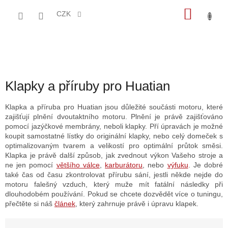
Přejít
NÁKU
na
CZK
obsah
KOŠÍK
Klapky a příruby pro Huatian
Klapka a příruba pro Huatian jsou důležité součásti motoru, které
zajišťují plnění dvoutaktního motoru. Plnění je právě zajišťováno
pomocí jazýčkové membrány, neboli klapky. Pří úpravách je možné
koupit samostatné lístky do originální klapky, nebo celý domeček s
optimalizovaným tvarem a velikostí pro optimální průtok směsi.
Klapka je právě další způsob, jak zvednout výkon Vašeho stroje a
ne jen pomocí
většího válce
,
karburátoru
, nebo
výfuku
. Je dobré
také čas od času zkontrolovat přírubu sání, jestli někde nejde do
motoru falešný vzduch, který muže mít fatální následky při
dlouhodobém používání. Pokud se chcete dozvědět více o tuningu,
přečtěte si náš
článek
, který zahrnuje právě i úpravu klapek.
Ř