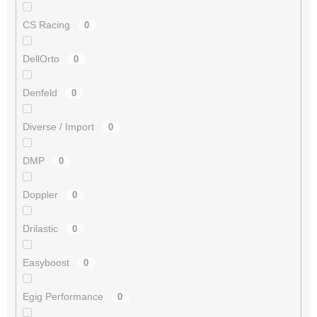
CS Racing
0
DellOrto
0
Denfeld
0
Diverse / Import
0
DMP
0
Doppler
0
Drilastic
0
Easyboost
0
Egig Performance
0