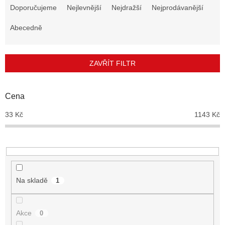
a
Doporučujeme
Nejlevnější
Nejdražší
Nejprodávanější
z
e
Abecedně
n
í
p
ZAVŘÍT FILTR
r
o
d
Cena
u
33
Kč
1143
Kč
k
t
ů
Na skladě
1
Akce
0