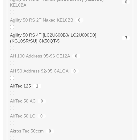
0
KE10BA
Agility 50 RS 2T Naked KE10BB
0
Agility 50 RS 4T [LC2U600B0/ LC2U600D0]
3
(KG10SR/SU) CK50QT-5
AH 100 Address 95-96 CE12A
0
AH 50 Address 92-95 CA1GA
0
AirTec 125
1
AirTec 50 AC
0
AirTec 50 LC
0
Akros Tec 50ccm
0