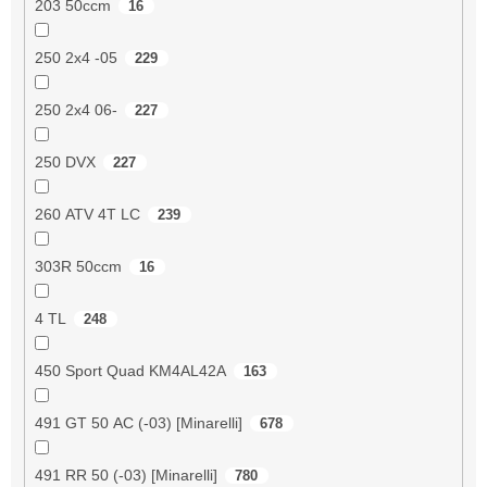
203 50ccm
16
250 2x4 -05
229
250 2x4 06-
227
250 DVX
227
260 ATV 4T LC
239
303R 50ccm
16
4 TL
248
450 Sport Quad KM4AL42A
163
491 GT 50 AC (-03) [Minarelli]
678
491 RR 50 (-03) [Minarelli]
780