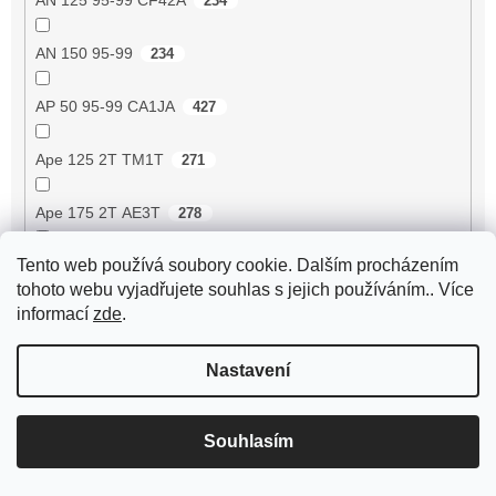
234
AN 150 95-99
234
AP 50 95-99 CA1JA
427
Ape 125 2T TM1T
271
Ape 175 2T AE3T
278
Tento web používá soubory cookie. Dalším procházením
Ape 190 2T MPA1T
293
tohoto webu vyjadřujete souhlas s jejich používáním.. Více
informací
zde
.
Ape 190 2T MPM1T
293
Nastavení
Ape 190 2T MPR1T
293
Ape 190 2T MPR2T
293
Souhlasím
Ape 190 2T MPV1T
293