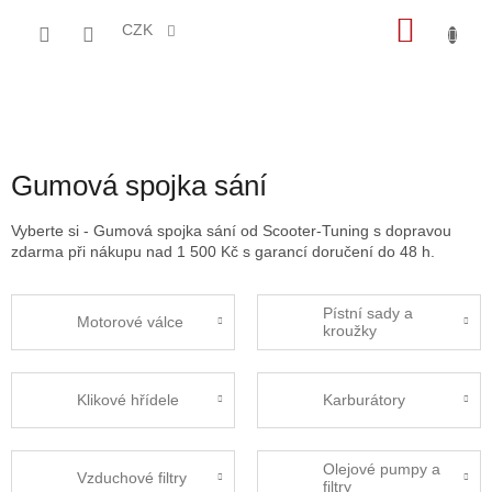
Přejít
NÁKU
na
CZK
obsah
KOŠÍK
Gumová spojka sání
Vyberte si - Gumová spojka sání od Scooter-Tuning s dopravou
zdarma při nákupu nad 1 500 Kč s garancí doručení do 48 h.
Pístní sady a
Motorové válce
kroužky
Klikové hřídele
Karburátory
Olejové pumpy a
Vzduchové filtry
filtry