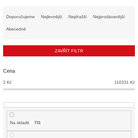
Ř
a
Doporučujeme
Nejlevnější
Nejdražší
Nejprodávanější
z
e
Abecedně
n
í
p
ZAVŘÍT FILTR
r
o
d
Cena
u
2
Kč
110331
Kč
k
t
ů
Na skladě
731