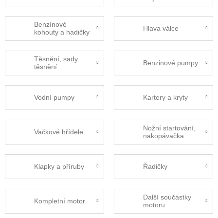
Benzínové
Hlava válce
kohouty a hadičky
Těsnění, sady
Benzinové pumpy
těsnění
Vodní pumpy
Kartery a kryty
Nožní startování,
Vačkové hřídele
nakopávačka
Klapky a příruby
Řadičky
Další součástky
Kompletní motor
motoru