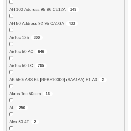
AH 100 Address 95-96 CE12A
349
AH 50 Address 92-95 CA1GA
433
AirTec 125
300
AirTec 50 AC
646
AirTec 50 LC
765
AK 550i ABS E4 [RFBE10000] (SAA1AA) E1-A3
2
Akros Tec 50ccm
16
AL
250
Alex 50 4T
2