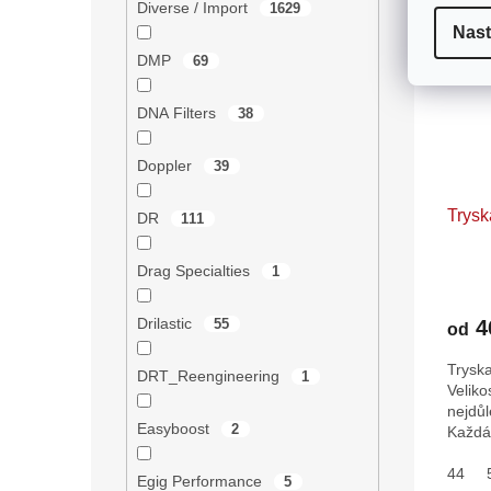
Diverse / Import
1629
Nast
DMP
69
DNA Filters
38
Doppler
39
Trysk
DR
111
Drag Specialties
1
Drilastic
4
55
od
Tryska
DRT_Reengineering
1
Veliko
nejdůl
Easyboost
2
Každá
zvětše
44
Egig Performance
5