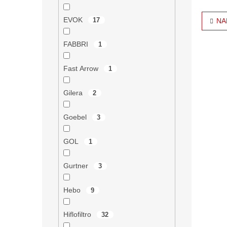
O
EVOK
17
NA
v
l
á
FABBRI
1
d
a
Fast Arrow
1
c
í
p
Gilera
2
r
v
Goebel
3
k
y
v
GOL
1
ý
p
Gurtner
3
i
s
u
Hebo
9
Hiflofiltro
32