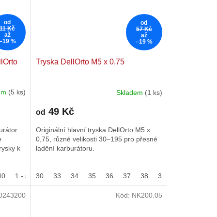
od
od
11 Kč
57 Kč
až
až
–19 %
–19 %
llOrto
Tryska DellOrto M5 x 0,75
dem
(5 ks)
Skladem
(1 ks)
49 Kč
od
urátor
Originální hlavní tryska DellOrto M5 x
e
0,75, různé velikosti 30–195 pro přesné
rysky k
ladění karburátoru.
40
68
1 - šoupátko 50
70
30
72
33
74
34
1 - šoupátko 60
76
35
78
36
37
2 - Jehla W01
38
39
40
2 - Jehla 
42
4
0243200
Kód:
NK200.05