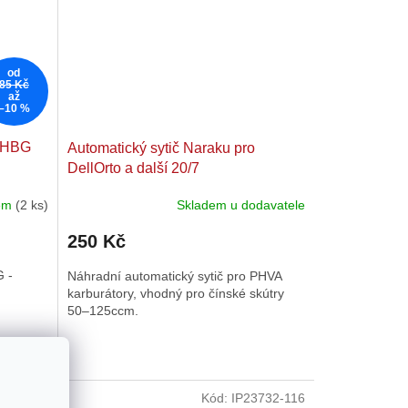
od
85 Kč
až
–10 %
 PHBG
Automatický sytič Naraku pro
DellOrto a další 20/7
dem
(2 ks)
Skladem u dodavatele
Průměrné
hodnocení
250 Kč
produktu
je
G -
Náhradní automatický sytič pro PHVA
5,0
karburátory, vhodný pro čínské skútry
z
50–125ccm.
5
hvězdiček.
45
66
48
68
50
70
52
72
55
74
60
76
62
65
70
BT80011
Kód:
IP23732-116