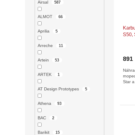
r
u
Airsal
587
o
k
d
t
ALMOT
66
u
ů
Karb
k
Aprilia
5
S50, 
t
ů
Arreche
11
Průmě
hodno
891
produ
Artein
53
je
Náhra
5,0
ARTEK
1
moped
z
Star a
5
hvězdi
AT Design Prototypes
5
Athena
93
BAC
2
Barikit
15