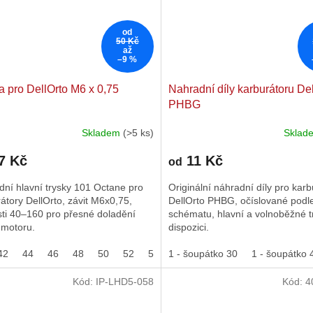
od
50 Kč
až
–9 %
a pro DellOrto M6 x 0,75
Nahradní díly karburátoru De
PHBG
Skladem
(>5 ks)
Skla
rné
cení
7 Kč
11 Kč
ktu
od
ní hlavní trysky 101 Octane pro
Originální náhradní díly pro karb
átory DellOrto, závit M6x0,75,
DellOrto PHBG, očíslované podl
sti 40–160 pro přesné doladění
schématu, hlavní a volnoběžné t
 motoru.
dispozici.
ček.
42
44
46
48
50
52
54
1 - šoupátko 30
56
58
60
62
1 - šoupátko 
64
66
Kód:
IP-LHD5-058
Kód:
4