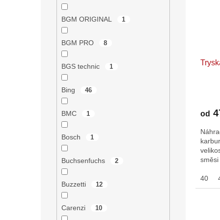
BGM ORIGINAL
1
BGM PRO
8
Trysk
BGS technic
1
Bing
46
Průmě
hodno
4
produ
od
BMC
1
je
Náhrad
5,0
Bosch
1
karbur
z
veliko
5
směsi
hvězdi
Buchsenfuchs
2
40
Buzzetti
12
Carenzi
10