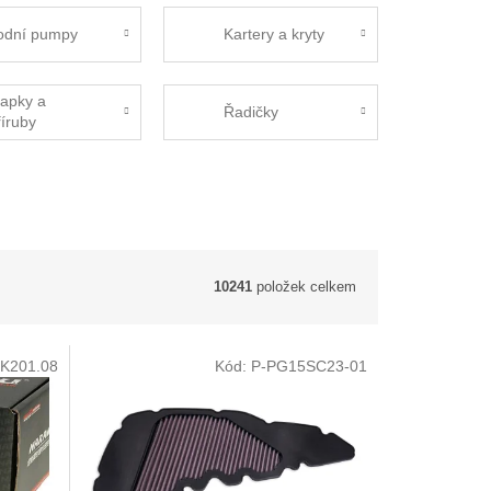
odní pumpy
Kartery a kryty
lapky a
Řadičky
říruby
10241
položek celkem
K201.08
Kód:
P-PG15SC23-01