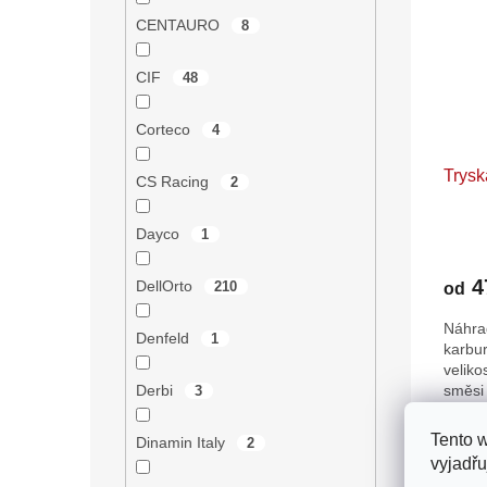
CENTAURO
8
CIF
48
Corteco
4
Trysk
CS Racing
2
Dayco
1
Průmě
hodno
4
DellOrto
210
produ
od
je
Náhrad
5,0
Denfeld
1
karbur
z
veliko
5
Derbi
směsi
3
hvězdi
38
Tento 
Dinamin Italy
2
vyjadřu