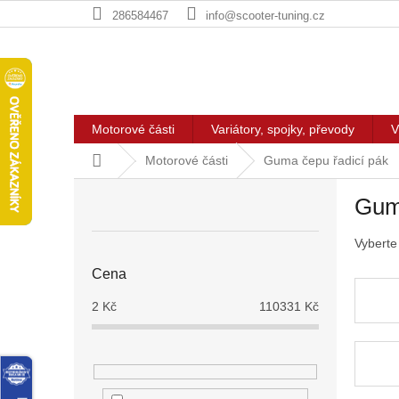
Přejít
286584467
info@scooter-tuning.cz
na
obsah
Motorové části
Variátory, spojky, převody
V
Domů
Motorové části
Guma čepu řadicí pák
P
Guma
o
s
Vyberte
t
r
Cena
a
n
2
Kč
110331
Kč
n
í
p
a