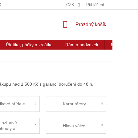
OG
KONTAKT
CZK
Přihlášení
NÁKUPNÍ
Prázdný košík
KOŠÍK
Řídítka, páčky a zrcátka
Rám a podvozek
Nářadí a přís
ákupu nad 1 500 Kč s garancí doručení do 48 h.
likové hřídele
Karburátory
enzínové
Hlava válce
ohouty a
adičky