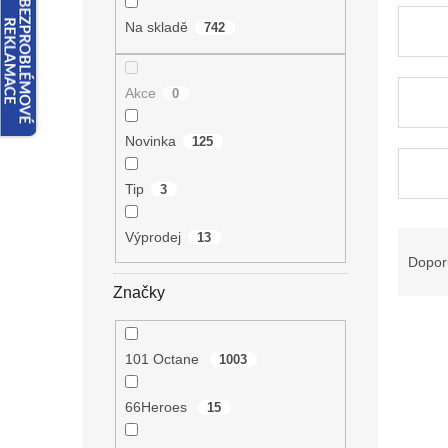
n
e
Na skladě
742
l
Akce
0
Novinka
125
Tip
3
Ř
Výprodej
13
a
Dopor
z
Značky
e
V
n
ý
í
101 Octane
1003
p
p
i
r
66Heroes
15
s
o
p
d