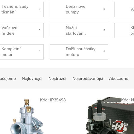
Těsnění, sady
Benzinové
V
těsnění
pumpy
Vačkové
Nožní
K
hřídele
startování,
p
nakopávačka
Kompletní
Další součástky
motor
motoru
učujeme
Nejlevnější
Nejdražší
Nejprodávanější
Abecedně
Kód:
IP35498
Kód:
N