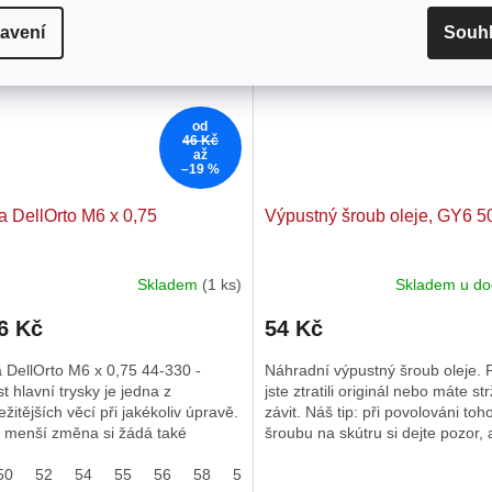
avení
Souh
od
46 Kč
až
–19 %
a DellOrto M6 x 0,75
Výpustný šroub oleje, GY6 5
Skladem
(1 ks)
Skladem u do
Průměrné
hodnocení
6 Kč
54 Kč
produktu
je
 DellOrto M6 x 0,75 44-330 -
Náhradní výpustný šroub oleje.
5,0
st hlavní trysky je jedna z
jste ztratili originál nebo máte st
z
ežitějších věcí při jakékoliv úpravě.
závit. Náš tip: při povolováni toh
5
 menší změna si žádá také
šroubu na skútru si dejte pozor,
hvězdiček.
ní hlavní trysky...
nespadne sítko a...
50
52
54
55
56
58
59
60
61
62
63
64
65