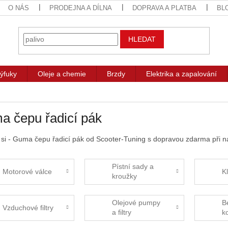
O NÁS
PRODEJNA A DÍLNA
DOPRAVA A PLATBA
BL
HLEDAT
ýfuky
Oleje a chemie
Brzdy
Elektrika a zapalování
 čepu řadicí pák
 si - Guma čepu řadicí pák od Scooter-Tuning s dopravou zdarma při n
Pístní sady a
Motorové válce
K
kroužky
Olejové pumpy
B
Vzduchové filtry
a filtry
k
h