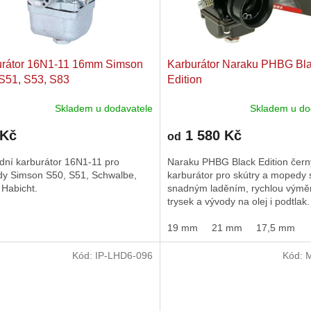
urátor 16N1-11 16mm Simson
Karburátor Naraku PHBG Bl
S51, S53, S83
Edition
Skladem u dodavatele
Skladem u do
rné
Průměrné
cení
hodnocení
 Kč
1 580 Kč
ktu
produktu
od
je
dní karburátor 16N1-11 pro
Naraku PHBG Black Edition čern
4,0
y Simson S50, S51, Schwalbe,
karburátor pro skútry a mopedy 
z
 Habicht.
snadným laděním, rychlou vým
5
trysek a vývody na olej i podtlak.
ček.
hvězdiček.
19 mm
21 mm
17,5 mm
Kód:
IP-LHD6-096
Kód: