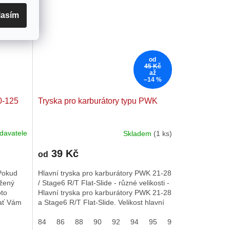
lasím
od
45 Kč
až
–14 %
0-125
Tryska pro karburátory typu PWK
davatele
Skladem
(1 ks)
Průměrné
hodnocení
39 Kč
produktu
od
je
 Pokud
Hlavní tryska pro karburátory PWK 21-28
5,0
ržený
/ Stage6 R/T Flat-Slide - různé velikosti -
z
oto
Hlavní tryska pro karburátory PWK 21-28
5
 ať Vám
a Stage6 R/T Flat-Slide. Velikost hlavní
hvězdiček.
trysky je...
66
67
84
68
86
69
88
70
90
71
92
94
95
96
98
100