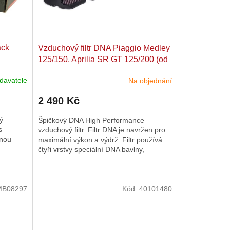
ack
Vzduchový filtr DNA Piaggio Medley
125/150, Aprilia SR GT 125/200 (od
2020)
davatele
Na objednání
2 490 Kč
ý
Špičkový DNA High Performance
s
vzduchový filtr. Filtr DNA je navržen pro
ěnou
maximální výkon a výdrž. Filtr používá
čtyři vrstvy speciální DNA bavlny,
uzavřené mezi dvěma vrstvami...
MB08297
Kód:
40101480