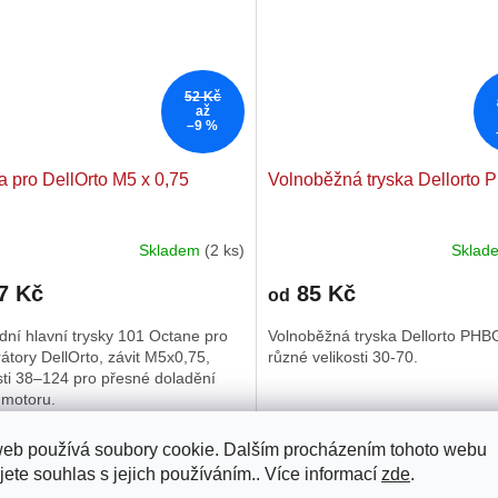
52 Kč
až
–9 %
a pro DellOrto M5 x 0,75
Volnoběžná tryska Dellorto
Skladem
(2 ks)
Skla
rné
cení
7 Kč
85 Kč
ktu
od
ní hlavní trysky 101 Octane pro
Volnoběžná tryska Dellorto PHB
átory DellOrto, závit M5x0,75,
různé velikosti 30-70.
sti 38–124 pro přesné doladění
 motoru.
ček.
40
42
44
46
48
50
52
30
54
32
56
35
58
38
60
40
62
42
64
web používá soubory cookie. Dalším procházením tohoto webu
jete souhlas s jejich používáním.. Více informací
zde
.
Kód:
40271500
Kód: