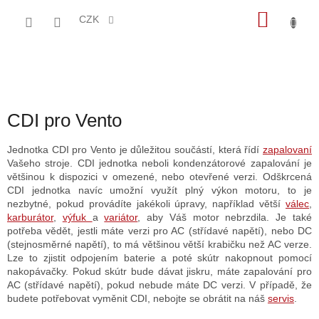
Přejít
NÁKU
na
CZK
obsah
KOŠÍK
CDI pro Vento
Jednotka CDI pro Vento je důležitou součástí, která řídí
zapalovaní
Vašeho stroje. CDI jednotka neboli kondenzátorové zapalování je
většinou k dispozici v omezené, nebo otevřené verzi. Odškrcená
CDI jednotka navíc umožní využít plný výkon motoru, to je
nezbytné, pokud provádíte jakékoli úpravy, například větší
válec
,
karburátor
,
výfuk
a
variátor
, aby Váš motor nebrzdila. Je také
potřeba vědět, jestli máte verzi pro AC (střídavé napětí), nebo DC
(stejnosměrné napětí), to má většinou větší krabičku než AC verze.
Lze to zjistit odpojením baterie a poté skútr nakopnout pomocí
nakopávačky. Pokud skútr bude dávat jiskru, máte zapalování pro
AC (střídavé napětí), pokud nebude máte DC verzi. V případě, že
budete potřebovat vyměnit CDI, nebojte se obrátit na náš
servis
.