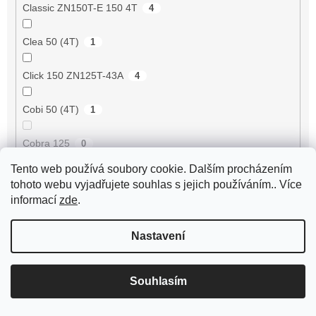
Classic ZN150T-E 150 4T
4
Clea 50 (4T)
1
Click 150 ZN125T-43A
4
Cobi 50 (4T)
1
Cobra 125
0
Tento web používá soubory cookie. Dalším procházením
Cobra 50
0
tohoto webu vyjadřujete souhlas s jejich používáním.. Více
informací
zde
.
Commodo 50
4
Nastavení
Corona Sport 50ccm
0
Cosa 1 125 VNR1T
0
Souhlasím
Cosa 1 150 VLR1T
0