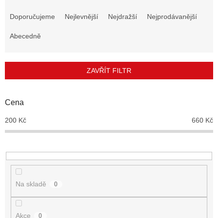
Ř
a
Doporučujeme
Nejlevnější
Nejdražší
Nejprodávanější
z
e
Abecedně
n
í
p
ZAVŘÍT FILTR
r
o
d
Cena
u
200
Kč
660
Kč
k
t
ů
Na skladě
0
Akce
0